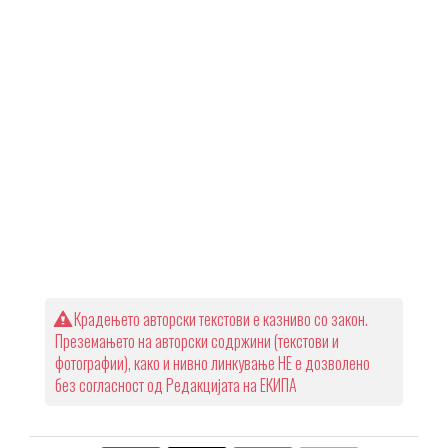
Крадењето авторски текстови е казниво со закон.
Преземањето на авторски содржини (текстови и
фотографии), како и нивно линкување НЕ е дозволено
без согласност од Редакцијата на ЕКИПА