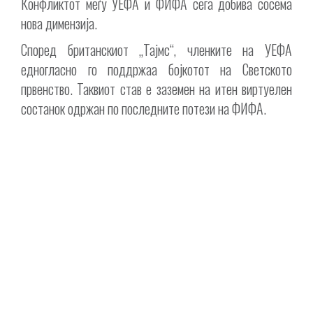
Конфликтот меѓу УЕФА и ФИФА сега добива сосема
нова димензија.
Според британскиот „Тајмс“, членките на УЕФА
едногласно го поддржаа бојкотот на Светското
првенство. Таквиот став е заземен на итен виртуелен
состанок одржан по последните потези на ФИФА.