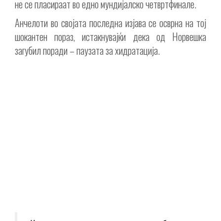
не се пласираат во едно мундијалско четвртфинале.
Анчелоти во својата последна изјава се осврна на тој
шокантен пораз, истакнувајќи дека од Норвешка
загубил поради – паузата за хидратација.