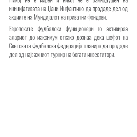
иницијативата на Џани Инфантино да продаде дел од
акциите на Мундијалот на приватни фондови.
Европските фудбалски функционери го активираа
алармот до максимум откако дознаа дека шефот на
Светската фудбалска федерација планира да продаде
дел од најважниот турнир на богати инвеститори.