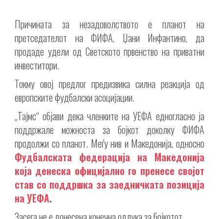
Причината за незадоволството е планот на
претседателот на ФИФА, Џани Инфантино, да
продаде удели од Светското првенство на приватни
инвеститори.
Токму овој предлог предизвика силна реакција од
европските фудбалски асоцијации.
„Тајмс“ објави дека членките на УЕФА едногласно ја
поддржале можноста за бојкот доколку ФИФА
продолжи со планот. Меѓу нив и Македонија, односно
Фудбалската федерација на Македонија
која денеска официјално го пренесе својот
став со поддршка за заедничката позиција
на УЕФА
.
Засега не е донесена конечна одлука за бојкотот.