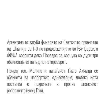
Аргентина го загуби финалето на Светското првенство
од Шпанија со 1-0 по продолженијата во Њу Џерси, а
ФИФА соопшти дека Паредес се соочува со дури три
обвиненија за напад по натпреварот.
Покрај тоа, Молина и напаѓачот Тиаго Алмада се
обвинети за неспортско однесување, додека иста
постапка е покрената и против шпанскиот
репрезентативец Гави.