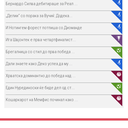
Бернардо Силва дебитираше за Реал ...
„Делии“ со порака за Вучиќ: Додека...
И Нотингем форест потпиша со Диоманде
Ига Швјонтек е прва четвртфиналист...
Брегалница со стил до прва победа ...
Дали знаете како Деко успеа да му ...
Хрватска доминантно до победа над ...
Един Нурединоски ќе биде дел од ст...
Кошаркарот на Мемфис починал како ...