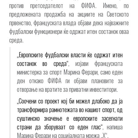
против претседателот на ФИФА. Имено, по
предложената продажба на акциите на Светското
првенство, француската влада објави дека најважните
фудбалски функционери ќе одржат итен состанок оваа
среда.
„Европските фудбалски власти ќе одржат итен
состанок во среда“
, изјави француската
министерка за спорт Марина Ферари, само еден
ден откако ФИФА ги објави плановите за
отворање на вратите за приватни инвеститори.
„Соочени со проект кој би можел длабоко да ја
трансформира рамнотежата во нашиот спорт, од
суштинско значење е европските засегнати
страни да зборуваат со еден глас“
, напиша
Марина Ферари на социјалната мрежа „X“.