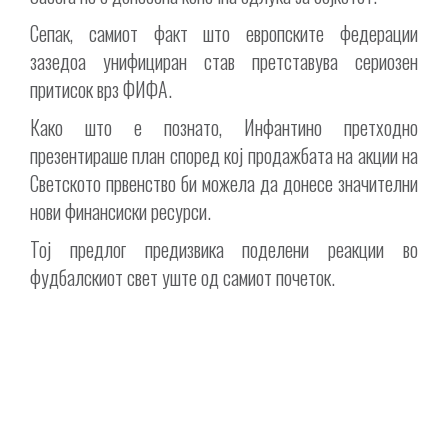
Сепак, самиот факт што европските федерации
зазедоа унифициран став претставува сериозен
притисок врз ФИФА.
Како што е познато, Инфантино претходно
презентираше план според кој продажбата на акции на
Светското првенство би можела да донесе значителни
нови финансиски ресурси.
Тој предлог предизвика поделени реакции во
фудбалскиот свет уште од самиот почеток.