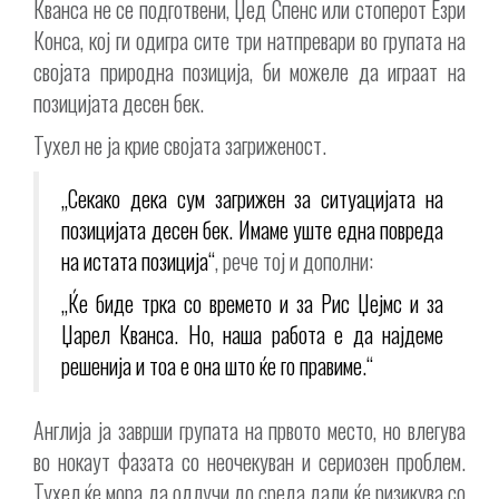
Кванса не се подготвени, Џед Спенс или стоперот Езри
Конса, кој ги одигра сите три натпревари во групата на
својата природна позиција, би можеле да играат на
позицијата десен бек.
Тухел не ја крие својата загриженост.
„Секако дека сум загрижен за ситуацијата на
позицијата десен бек. Имаме уште една повреда
на истата позиција“
, рече тој и дополни:
„Ќе биде трка со времето и за Рис Џејмс и за
Џарел Кванса. Но, наша работа е да најдеме
решенија и тоа е она што ќе го правиме.“
Англија ја заврши групата на првото место, но влегува
во нокаут фазата со неочекуван и сериозен проблем.
Тухел ќе мора да одлучи до среда дали ќе ризикува со