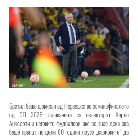
Бразил беше шокиран од Норвешка во осминафиналето
од СП 2026, шлаканица за селекторот Карло
Анчелоти и неговите фудбалери ако се знае дека ова
беше првпат по цели 60 години пауза „кариоките“ да