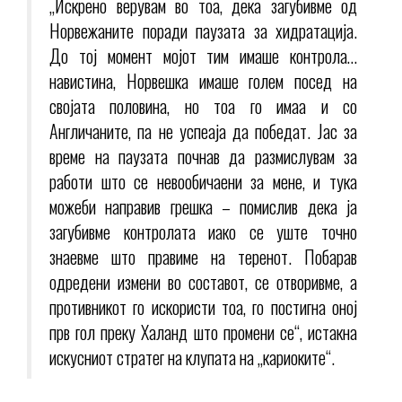
„Искрено верувам во тоа, дека загубивме од
Норвежаните поради паузата за хидратација.
До тој момент мојот тим имаше контрола…
навистина, Норвешка имаше голем посед на
својата половина, но тоа го имаа и со
Англичаните, па не успеаја да победат. Јас за
време на паузата почнав да размислувам за
работи што се невообичаени за мене, и тука
можеби направив грешка – помислив дека ја
загубивме контролата иако се уште точно
знаевме што правиме на теренот. Побарав
одредени измени во составот, се отворивме, а
противникот го искористи тоа, го постигна оној
прв гол преку Халанд што промени се“, истакна
искусниот стратег на клупата на „кариоките“.