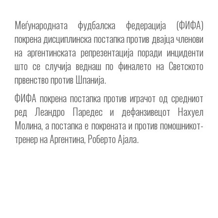
Меѓународната фудбалска федерација (ФИФА)
покрена дисциплинска постапка против двајца членови
на аргентинската репрезентација поради инциденти
што се случија веднаш по финалето на Светското
првенство против Шпанија.
ФИФА покрена постапка против играчот од средниот
ред Леандро Паредес и дефанзивецот Нахуел
Молина, а постапка е покрената и против помошникот-
тренер на Аргентина, Роберто Ајала.