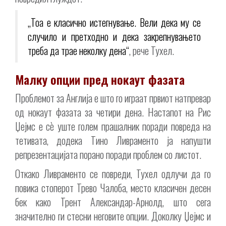
„Тоа е класично истегнување. Вели дека му се
случило и претходно и дека закрепнувањето
треба да трае неколку дена“
, рече Тухел.
Малку опции пред нокаут фазата
Проблемот за Англија е што го играат првиот натпревар
од нокаут фазата за четири дена. Настапот на Рис
Џејмс е сè уште голем прашалник поради повреда на
тетивата, додека Тино Ливраменто ја напушти
репрезентацијата порано поради проблем со листот.
Откако Ливраменто се повреди, Тухел одлучи да го
повика стоперот Трево Чалоба, место класичен десен
бек како Трент Александар-Арнолд, што сега
значително ги стесни неговите опции. Доколку Џејмс и