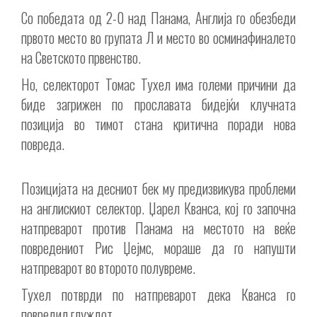
Со победата од 2-0 над Панама, Англија го обезбеди
првото место во групата Л и место во осминафиналето
на Светското првенство.
Но, селекторот Томас Тухел има големи причини да
биде загрижен по прославата бидејќи клучната
позиција во тимот стана критична поради нова
повреда.
Позицијата на десниот бек му предизвикува проблеми
на англискиот селектор. Џарел Кванса, кој го започна
натпреварот против Панама на местото на веќе
повредениот Рис Џејмс, мораше да го напушти
натпреварот во второто полувреме.
Тухел потврди по натпреварот дека Кванса го
повредил глуждот.