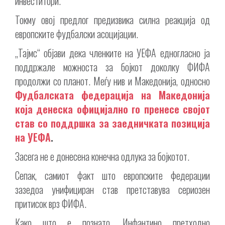
инвеститори.
Токму овој предлог предизвика силна реакција од
европските фудбалски асоцијации.
„Тајмс“ објави дека членките на УЕФА едногласно ја
поддржале можноста за бојкот доколку ФИФА
продолжи со планот. Меѓу нив и Македонија, односно
Фудбалската федерација на Македонија
која денеска официјално го пренесе својот
став со поддршка за заедничката позиција
на УЕФА
.
Засега не е донесена конечна одлука за бојкотот.
Сепак, самиот факт што европските федерации
зазедоа унифициран став претставува сериозен
притисок врз ФИФА.
Како што е познато, Инфантино претходно