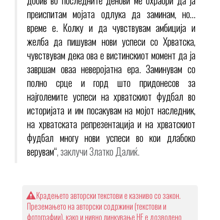
добив во последните денови ме охрабри да ја
преиспитам мојата одлука да заминам, но…
време е. Колку и да чувствувам амбиција и
желба да пишувам нови успеси со Хрватска,
чувствувам дека ова е вистинскиот момент да ја
завршам оваа неверојатна ера. Заминувам со
полно срце и горд што придонесов за
најголемите успеси на хрватскиот фудбал во
историјата и им посакувам на мојот наследник,
на хрватската репрезентација и на хрватскиот
фудбал многу нови успеси во кои длабоко
верувам“
, заклучи Златко Далиќ.
Крадењето авторски текстови е казниво со закон.
Преземањето на авторски содржини (текстови и
фотографии), како и нивно линкување НЕ е дозволено