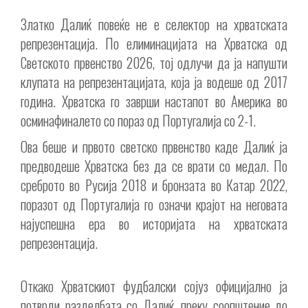
Златко Далиќ повеќе не е селектор на хрватската
репрезентација. По елиминацијата на Хрватска од
Светското првенство 2026, тој одлучи да ја напушти
клупата на репрезентацијата, која ја водеше од 2017
година. Хрватска го заврши настапот во Америка во
осминафиналето со пораз од Португалија со 2-1.
Ова беше и првото светско првенство каде Далиќ ја
предводеше Хрватска без да се врати со медал. По
среброто во Русија 2018 и бронзата во Катар 2022,
поразот од Португалија го означи крајот на неговата
најуспешна ера во историјата на хрватската
репрезентација.
Откако Хрватскиот фудбалски сојуз официјално ја
потврди разделбата со Далиќ, преку соопштение до