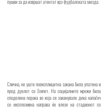
пушки за да извршат атентат врз фудбалската ѕвезда.
Слична, но уште поексплицитна закана била упатена и
пред дуелот со Египет. На социјалните мрежи била
споделена порака во која се заканувало дека напаѓач
со експлозивна направа ќе влезе на стадионот со