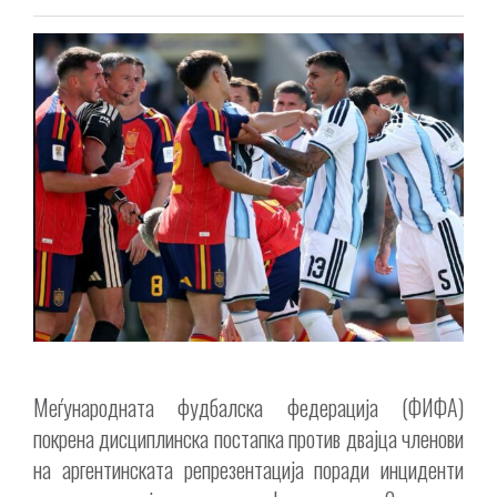
Меѓународната фудбалска федерација (ФИФА)
покрена дисциплинска постапка против двајца членови
на аргентинската репрезентација поради инциденти