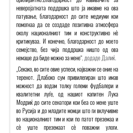
неверојатната поддршка што ја имавме на ова
патување, благодарност до сите медиуми кои
помогнаа да се создаде позитивна атмосфера
околу националниот тим и конструктивно нè
критикуваа. И конечно, благодарност до моето
семејство, без чија поддршка ништо од ова
немаше да биде можно за мене“
, додаде Далиќ.
„Секако, во сите овие успеси, најважни се оние на
теренот. Длабоко сум привилегиран што имав
можност да водам толку големи фудбалери и
квалитетни луѓе, од нашиот капитен Лука
Модриќ до сите сенатори кои беа со мене уште
во Русија и до младите момци што ги вклучивме
во националниот тим и кои по патот преземаа и
сè уште преземаат сè поважни улоги.