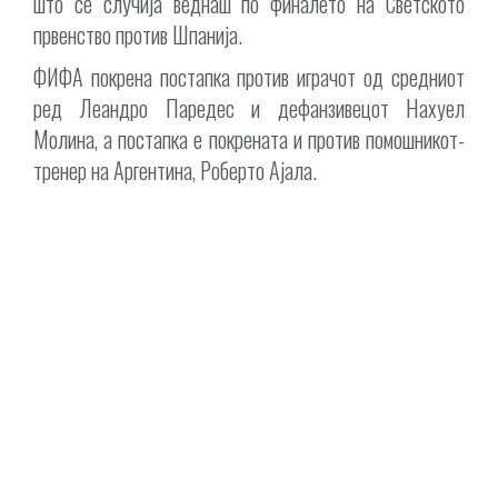
што се случија веднаш по финалето на Светското
првенство против Шпанија.
ФИФА покрена постапка против играчот од средниот
ред Леандро Паредес и дефанзивецот Нахуел
Молина, а постапка е покрената и против помошникот-
тренер на Аргентина, Роберто Ајала.