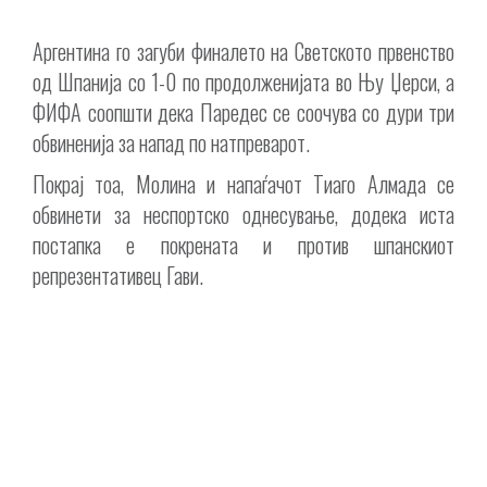
Аргентина го загуби финалето на Светското првенство
од Шпанија со 1-0 по продолженијата во Њу Џерси, а
ФИФА соопшти дека Паредес се соочува со дури три
обвиненија за напад по натпреварот.
Покрај тоа, Молина и напаѓачот Тиаго Алмада се
обвинети за неспортско однесување, додека иста
постапка е покрената и против шпанскиот
репрезентативец Гави.