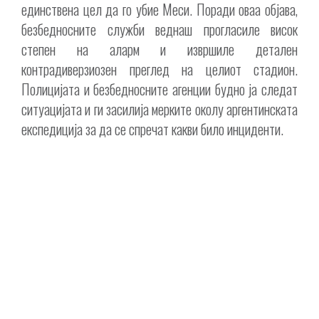
единствена цел да го убие Меси. Поради оваа објава,
безбедносните служби веднаш прогласиле висок
степен на аларм и извршиле детален
контрадиверзиозен преглед на целиот стадион.
Полицијата и безбедносните агенции будно ја следат
ситуацијата и ги засилија мерките околу аргентинската
експедиција за да се спречат какви било инциденти.