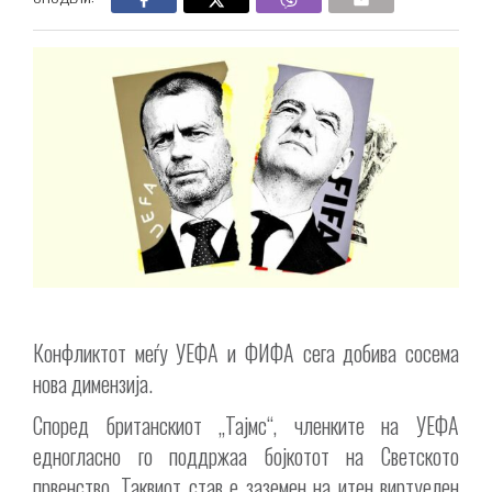
Конфликтот меѓу УЕФА и ФИФА сега добива сосема
нова димензија.
Според британскиот „Тајмс“, членките на УЕФА
едногласно го поддржаа бојкотот на Светското
првенство. Таквиот став е заземен на итен виртуелен