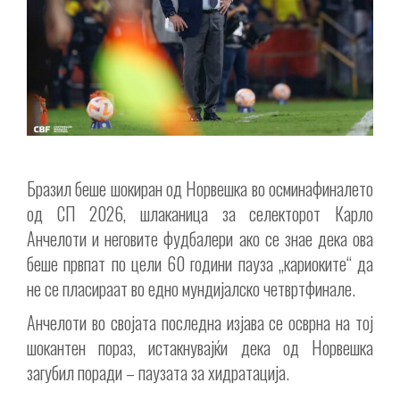
Бразил беше шокиран од Норвешка во осминафиналето
од СП 2026, шлаканица за селекторот Карло
Анчелоти и неговите фудбалери ако се знае дека ова
беше првпат по цели 60 години пауза „кариоките“ да
не се пласираат во едно мундијалско четвртфинале.
Анчелоти во својата последна изјава се осврна на тој
шокантен пораз, истакнувајќи дека од Норвешка
загубил поради – паузата за хидратација.