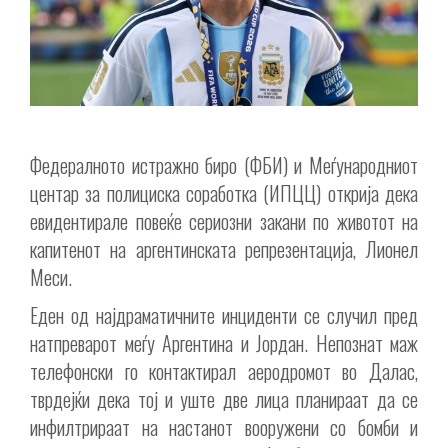
Федералното истражно биро (ФБИ) и Меѓународниот
центар за полициска соработка (ИПЦЦ) открија дека
евидентирале повеќе сериозни закани по животот на
капитенот на аргентинската репрезентација, Лионел
Меси.
Еден од најдраматичните инциденти се случил пред
натпреварот меѓу Аргентина и Јордан. Непознат маж
телефонски го контактирал аеродромот во Далас,
тврдејќи дека тој и уште две лица планираат да се
инфилтрираат на настанот вооружени со бомби и