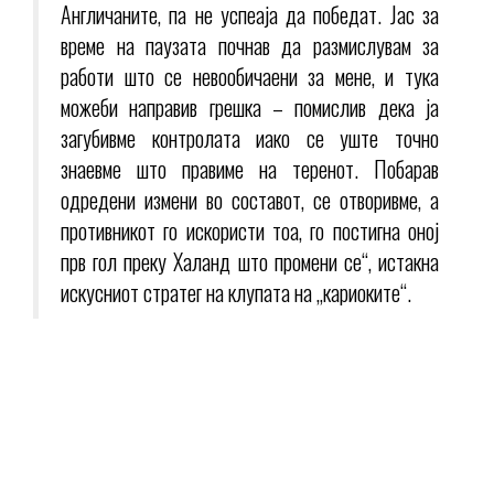
Англичаните, па не успеаја да победат. Јас за
време на паузата почнав да размислувам за
работи што се невообичаени за мене, и тука
можеби направив грешка – помислив дека ја
загубивме контролата иако се уште точно
знаевме што правиме на теренот. Побарав
одредени измени во составот, се отворивме, а
противникот го искористи тоа, го постигна оној
прв гол преку Халанд што промени се“, истакна
искусниот стратег на клупата на „кариоките“.