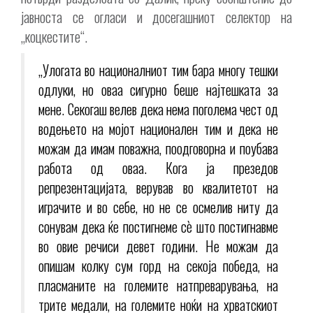
јавноста се огласи и досегашниот селектор на
„коцкестите“.
„Улогата во националниот тим бара многу тешки
одлуки, но оваа сигурно беше најтешката за
мене. Секогаш велев дека нема поголема чест од
водењето на мојот национален тим и дека не
можам да имам поважна, поодговорна и поубава
работа од оваа. Кога ја презедов
репрезентацијата, верував во квалитетот на
играчите и во себе, но не се осмелив ниту да
сонувам дека ќе постигнеме сè што постигнавме
во овие речиси девет години. Не можам да
опишам колку сум горд на секоја победа, на
пласманите на големите натпреварувања, на
трите медали, на големите ноќи на хрватскиот