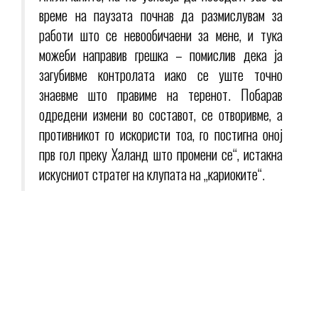
време на паузата почнав да размислувам за
работи што се невообичаени за мене, и тука
можеби направив грешка – помислив дека ја
загубивме контролата иако се уште точно
знаевме што правиме на теренот. Побарав
одредени измени во составот, се отворивме, а
противникот го искористи тоа, го постигна оној
прв гол преку Халанд што промени се“, истакна
искусниот стратег на клупата на „кариоките“.