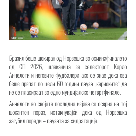
Бразил беше шокиран од Норвешка во осминафиналето
од СП 2026, шлаканица за селекторот Карло
Анчелоти и неговите фудбалери ако се знае дека ова
беше првпат по цели 60 години пауза „кариоките“ да
не се пласираат во едно мундијалско четвртфинале.
Анчелоти во својата последна изјава се осврна на тој
шокантен пораз, истакнувајќи дека од Норвешка
загубил поради – паузата за хидратација.