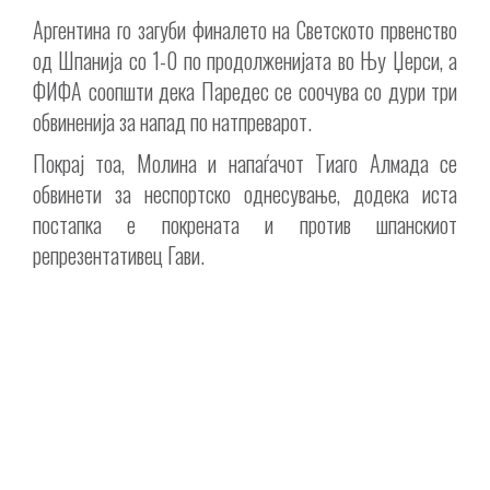
Аргентина го загуби финалето на Светското првенство
од Шпанија со 1-0 по продолженијата во Њу Џерси, а
ФИФА соопшти дека Паредес се соочува со дури три
обвиненија за напад по натпреварот.
Покрај тоа, Молина и напаѓачот Тиаго Алмада се
обвинети за неспортско однесување, додека иста
постапка е покрената и против шпанскиот
репрезентативец Гави.