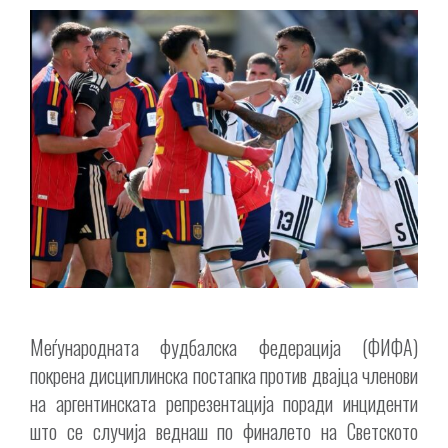
Меѓународната фудбалска федерација (ФИФА)
покрена дисциплинска постапка против двајца членови
на аргентинската репрезентација поради инциденти
што се случија веднаш по финалето на Светското