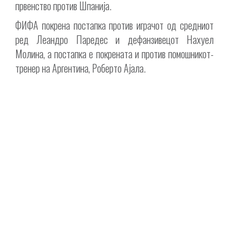
првенство против Шпанија.
ФИФА покрена постапка против играчот од средниот
ред Леандро Паредес и дефанзивецот Нахуел
Молина, а постапка е покрената и против помошникот-
тренер на Аргентина, Роберто Ајала.