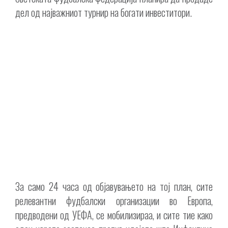
дел од најважниот турнир на богати инвеститори.
За само 24 часа од објавувањето на тој план, сите
релевантни фудбалски организации во Европа,
предводени од УЕФА, се мобилизираа, и сите тие како