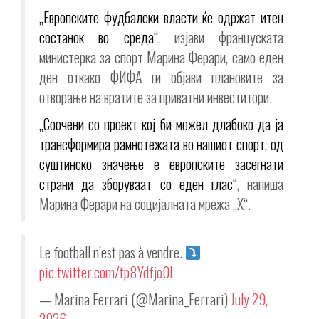
„Европските фудбалски власти ќе одржат итен
состанок во среда“
, изјави француската
министерка за спорт Марина Ферари, само еден
ден откако ФИФА ги објави плановите за
отворање на вратите за приватни инвеститори.
„Соочени со проект кој би можел длабоко да ја
трансформира рамнотежата во нашиот спорт, од
суштинско значење е европските засегнати
страни да зборуваат со еден глас“
, напиша
Марина Ферари на социјалната мрежа „X“.
Le football n’est pas à vendre.
pic.twitter.com/tp8Ydfjo0L
— Marina Ferrari (@Marina_Ferrari)
July 29,