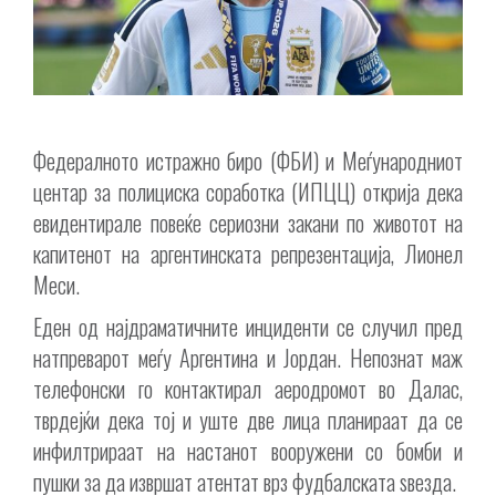
Федералното истражно биро (ФБИ) и Меѓународниот
центар за полициска соработка (ИПЦЦ) открија дека
евидентирале повеќе сериозни закани по животот на
капитенот на аргентинската репрезентација, Лионел
Меси.
Еден од најдраматичните инциденти се случил пред
натпреварот меѓу Аргентина и Јордан. Непознат маж
телефонски го контактирал аеродромот во Далас,
тврдејќи дека тој и уште две лица планираат да се
инфилтрираат на настанот вооружени со бомби и
пушки за да извршат атентат врз фудбалската ѕвезда.