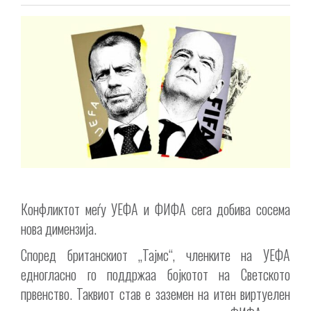
Конфликтот меѓу УЕФА и ФИФА сега добива сосема
нова димензија.
Според британскиот „Тајмс“, членките на УЕФА
едногласно го поддржаа бојкотот на Светското
првенство. Таквиот став е заземен на итен виртуелен