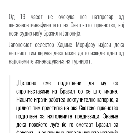
Од 19 часот не очекува нов натпревар од
шеснаесетиинафиналето на Светското првенство, кој
носи судир меѓу Бразил и Јапонија.
Јапонскиот селектор Хаџиме Моријасу изјави дека
неговиот тим верува дека може да го изведе едно од
најголемите изненадувања на турнирот.
„Целосно сме подготвени да му се
спротивставиме на Бразил со се што имаме.
Нашите играчи работеа исклучително напорно, а
целиот тим пристигна на ова Светско првенство
подготвен за најголемите предизвици. Знаеме
дека повеќето луѓе ќе го сметаат Бразил за
фаворит и со причина, поради нивната историја