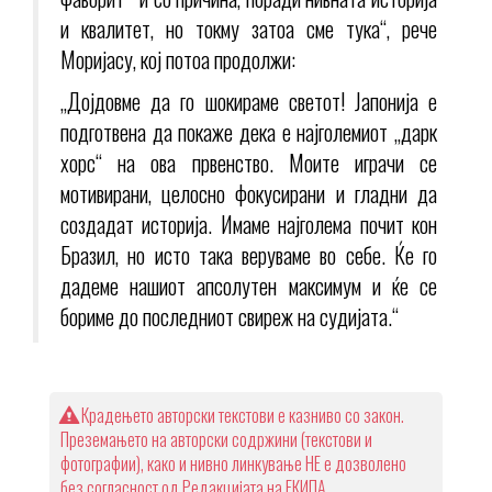
и квалитет, но токму затоа сме тука“, рече
Моријасу, кој потоа продолжи:
„Дојдовме да го шокираме светот! Јапонија е
подготвена да покаже дека е најголемиот „дарк
хорс“ на ова првенство. Моите играчи се
мотивирани, целосно фокусирани и гладни да
создадат историја. Имаме најголема почит кон
Бразил, но исто така веруваме во себе. Ќе го
дадеме нашиот апсолутен максимум и ќе се
бориме до последниот свиреж на судијата.“
Крадењето авторски текстови е казниво со закон.
Преземањето на авторски содржини (текстови и
фотографии), како и нивно линкување НЕ е дозволено
без согласност од Редакцијата на ЕКИПА