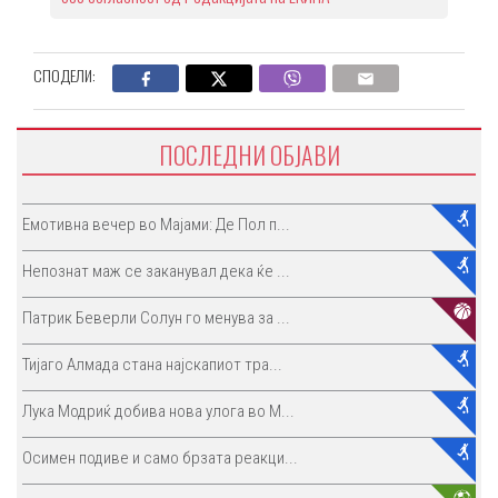
СПОДЕЛИ:
ПОСЛЕДНИ ОБЈАВИ
Емотивна вечер во Мајами: Де Пол п...
Непознат маж се заканувал дека ќе ...
Патрик Беверли Солун го менува за ...
Тијаго Алмада стана најскапиот тра...
Лука Модриќ добива нова улога во М...
Осимен подиве и само брзата реакци...