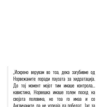
„Искрено верувам во тоа, дека загубивме од
Норвежаните поради паузата за хидратација.
До тој момент мојот тим имаше контрола…
навистина, Норвешка имаше голем посед на
својата половина, но тоа го имаа и со
Англичаните, па не успеаја да победат. Јас за