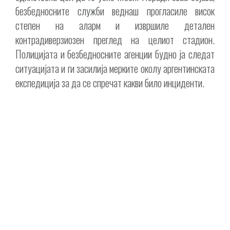
безбедносните служби веднаш прогласиле висок
степен на аларм и извршиле детален
контрадиверзиозен преглед на целиот стадион.
Полицијата и безбедносните агенции будно ја следат
ситуацијата и ги засилија мерките околу аргентинската
експедиција за да се спречат какви било инциденти.