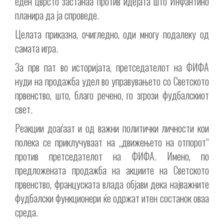
еден цврсто застанаа против идејата што Инфантино
планира да ја спроведе.
Целата приказна, очигледно, оди многу подалеку од
самата игра.
За прв пат во историјата, претседателот на ФИФА
нуди на продажба удел во управувањето со Светското
првенство, што, благо речено, го згрози фудбалскиот
свет.
Реакции доаѓаат и од важни политички личности кои
полека се приклучуваат на „движењето на отпорот“
против претседателот на ФИФА. Имено, по
предложената продажба на акциите на Светското
првенство, француската влада објави дека најважните
фудбалски функционери ќе одржат итен состанок оваа
среда.