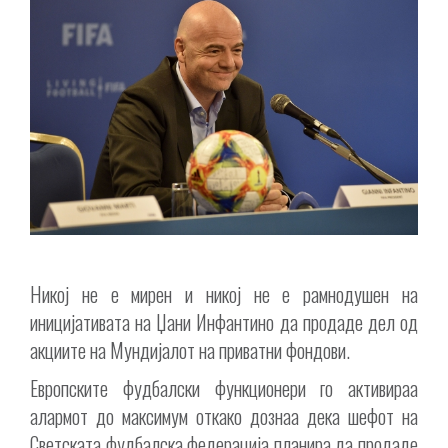
Никој не е мирен и никој не е рамнодушен на
иницијативата на Џани Инфантино да продаде дел од
акциите на Мундијалот на приватни фондови.
Европските фудбалски функционери го активираа
алармот до максимум откако дознаа дека шефот на
Светската фудбалска федерација планира да продаде