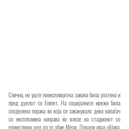
Слична, но уште поексплицитна закана била упатена и
пред дуелот со Египет. На социјалните мрежи била
споделена порака во која се заканувало дека напаѓач
со експлозивна направа ќе влезе на стадионот со
единствена цел да го убие Меси. Поради оваа објава,