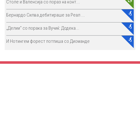
Столе и Валенсија со пораз на конт...
Бернардо Силва дебитираше за Реал ...
„Делии“ со порака за Вучиќ: Додека...
И Нотингем форест потпиша со Диоманде