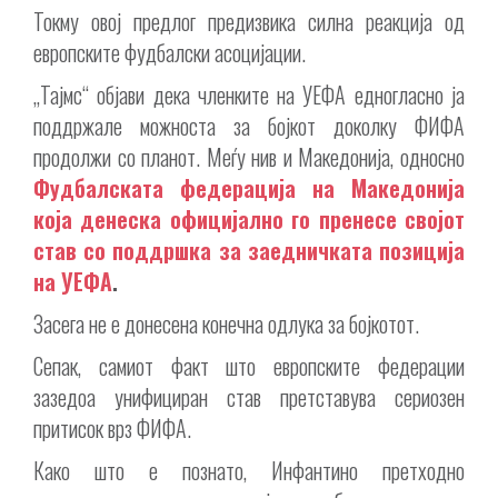
Токму овој предлог предизвика силна реакција од
европските фудбалски асоцијации.
„Тајмс“ објави дека членките на УЕФА едногласно ја
поддржале можноста за бојкот доколку ФИФА
продолжи со планот. Меѓу нив и Македонија, односно
Фудбалската федерација на Македонија
која денеска официјално го пренесе својот
став со поддршка за заедничката позиција
на УЕФА
.
Засега не е донесена конечна одлука за бојкотот.
Сепак, самиот факт што европските федерации
зазедоа унифициран став претставува сериозен
притисок врз ФИФА.
Како што е познато, Инфантино претходно