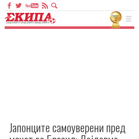
Јапонците самоуверени пред