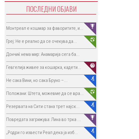
ПОСЛЕДНИ ОБЈАВИ
Монтреал е кошмар за фаворитите, и...
Греј: Не е реално да се очекува да...
Дончиќ нема мир: Анамарија сега ба...
Гевгелија живее за кошарка, кадети...
Не сака Вини, но сака Бруно –...
Положани: Штета, можевме да се вра...
Резервата на Сити стана трет најск...
Повредата загрижува: Лина во трка ...
„Родри го извести Реал дека ја изб...