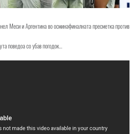
онел Меси и Аргентина во осминафиналната пресметка против
нута поведоа со убав погодок…