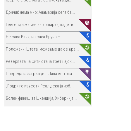
Дончиќ нема мир: Анамарија сега ба...
Гевгелија живее за кошарка, кадети...
Не сака Вини, но сака Бруно –...
Положани: Штета, можевме да се вра...
Резервата на Сити стана трет најск...
Повредата загрижува: Лина во трка ...
„Родри го извести Реал дека ја изб...
Болен финиш за Шкендија, Хибернија...