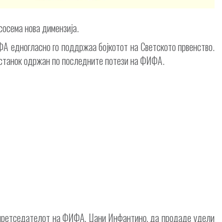
осема нова димензија.
ФА едногласно го поддржаа бојкотот на Светското првенство.
состанок одржан по последните потези на ФИФА.
 претседателот на ФИФА, Џани Инфантино, да продаде удели