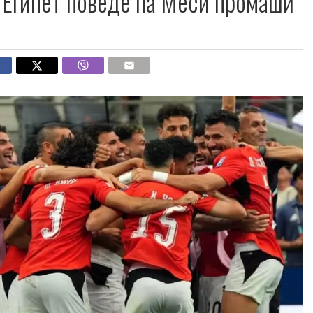
: Египет поведе па Меси промаши