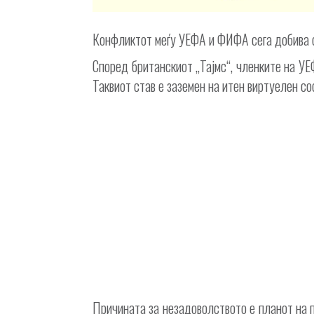
Конфликтот меѓу УЕФА и ФИФА сега добива с
Според британскиот „Тајмс“, членките на УЕ
Таквиот став е заземен на итен виртуелен 
Причината за незадоволството е планот на