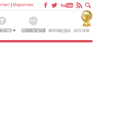
нтакт
Маркетинг
АНАТО
ОЛИМПИЗАМ
МУЛТИМЕДИЈА
ШОУ-ТАЈМ