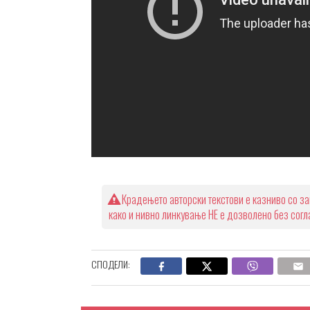
Крадењето авторски текстови е казниво со за
како и нивно линкување НЕ е дозволено без сог
СПОДЕЛИ: