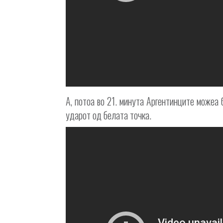
А, потоа во 21. минута Аргентинците можеа 
ударот од белата точка.