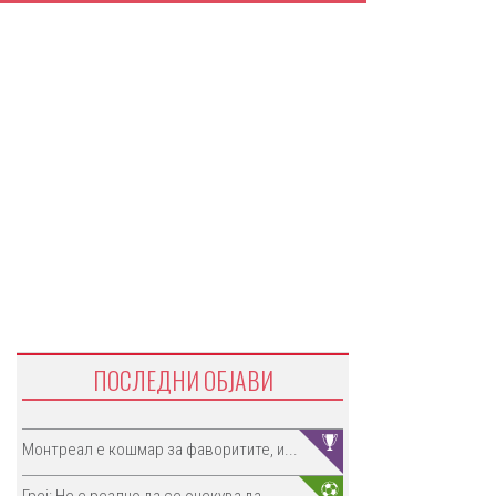
ПОСЛЕДНИ ОБЈАВИ
Монтреал е кошмар за фаворитите, и...
Греј: Не е реално да се очекува да...