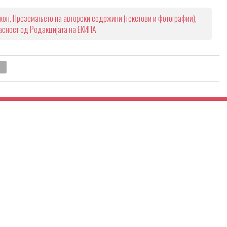
кон. Преземањето на авторски содржини (текстови и фотографии),
ласност од Редакцијата на ЕКИПА