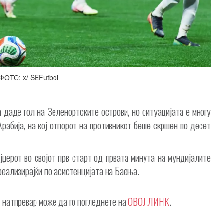
ФОТО: x/ SEFutbol
 даде гол на Зеленортските острови, но ситуацијата е многу
рабија, на кој отпорот на противникот беше скршен по десет
јџерот во својот прв старт од првата минута на мундијалите
реализирајќи по асистенцијата на Баења.
ј натпревар може да го погледнете на
ОВОЈ ЛИНК
.