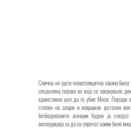
Слична, но уште поексплицитна закана била 
споделена порака во која се заканувало де
единствена цел да го убие Меси. Поради о
степен на аларм и извршиле детален кон
безбедносните агенции будно ја следат 
експедиција за да се спречат какви било ин