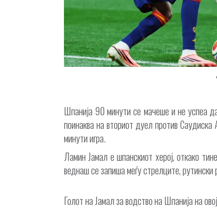
Шпанија 90 минути се мачеше и не успеа да
поинаква на вториот дуел против Саудиска А
минути игра.
Ламин Јамал е шпанскиот херој, откако тине
веднаш се запиша меѓу стрелците, рутински 
Голот на Јамал за водство на Шпанија на ово