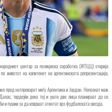
народниот центар за полициска соработка (ИПЦЦ) открија
 по животот на капитенот на аргентинската репрезентација,
ил пред натпреварот меѓу Аргентина и Јордан. Непознат маж
Далас, тврдејќи дека тој и уште две лица планираат да се
и и пушки за да извршат атентат врз фудбалската ѕвезда.