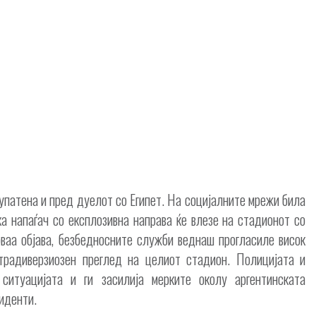
упатена и пред дуелот со Египет. На социјалните мрежи била
ка напаѓач со експлозивна направа ќе влезе на стадионот со
ваа објава, безбедносните служби веднаш прогласиле висок
традиверзиозен преглед на целиот стадион. Полицијата и
ситуацијата и ги засилија мерките околу аргентинската
циденти.