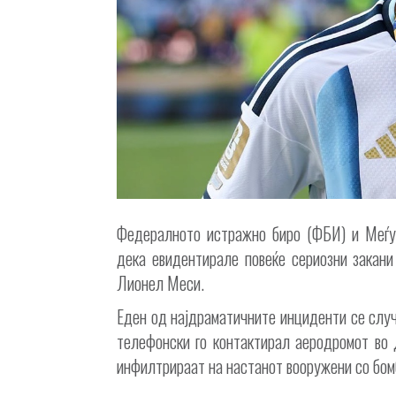
Федералното истражно биро (ФБИ) и Меѓу
дека евидентирале повеќе сериозни закани
Лионел Меси.
Еден од најдраматичните инциденти се случ
телефонски го контактирал аеродромот во 
инфилтрираат на настанот вооружени со бомб