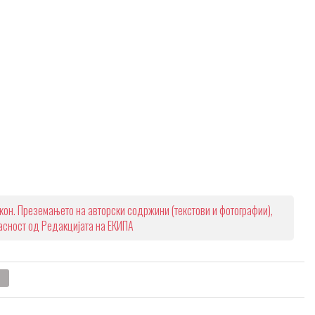
кон. Преземањето на авторски содржини (текстови и фотографии),
ласност од Редакцијата на ЕКИПА