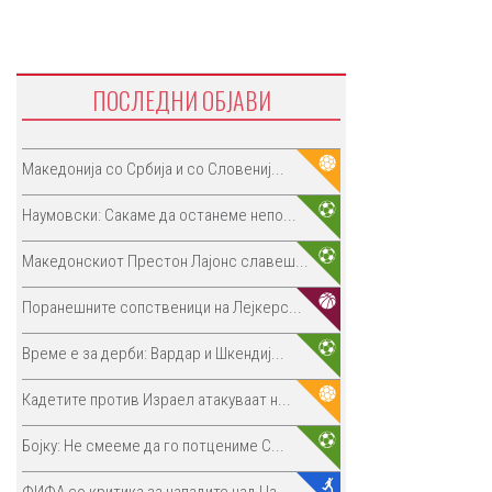
ПОСЛЕДНИ ОБЈАВИ
Македонија со Србија и со Словениј...
Наумовски: Сакаме да останеме непо...
Македонскиот Престон Лајонс славеш...
Поранешните сопственици на Лејкерс...
Време е за дерби: Вардар и Шкендиј...
Кадетите против Израел атакуваат н...
Бојку: Не смееме да го потцениме С...
ФИФА со критика за нападите над Џа...