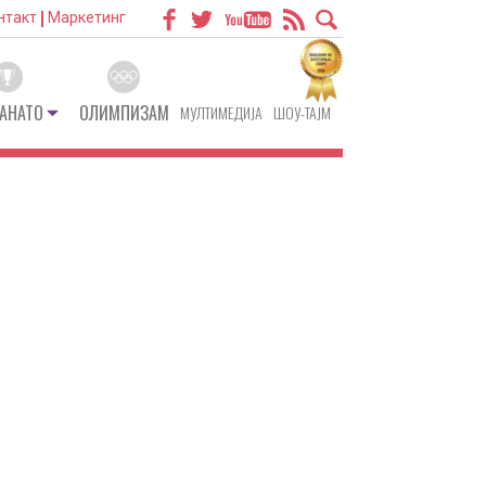
нтакт
Маркетинг
АНАТО
ОЛИМПИЗАМ
МУЛТИМЕДИЈА
ШОУ-ТАЈМ