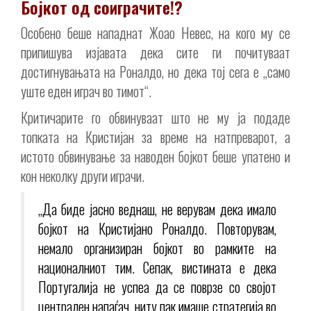
Бојкот од соиграчите!?
Особено беше нападнат Жоао Невес, на кого му се
припишува изјавата дека сите ги почитуваат
достигнувањата на Роналдо, но дека тој сега е „само
уште еден играч во тимот“.
Критичарите го обвинуваат што не му ја подаде
топката на Кристијан за време на натпреварот, а
истото обвинување за наводен бојкот беше упатено и
кон неколку други играчи.
„Да биде јасно веднаш, не верувам дека имало
бојкот на Кристијано Роналдо. Повторувам,
немало организиран бојкот во рамките на
националниот тим. Сепак, вистината е дека
Португалија не успеа да се поврзе со својот
централен напаѓач, ниту пак имаше стратегија во