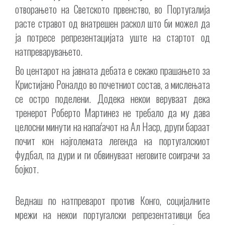
отворањето на Светското првенство, во Португалија
расте стравот од внатрешен раскол што би можел да
ја потресе репрезентацијата уште на стартот од
натпреварувањето.
Во центарот на јавната дебата е секако прашањето за
Кристијано Роналдо во почетниот состав, а мислењата
се остро поделени. Додека некои веруваат дека
тренерот Роберто Мартинез не требало да му дава
целосни минути на напаѓачот на Ал Наср, други бараат
почит кон најголемата легенда на португалскиот
фудбал, па дури и ги обвинуваат неговите соиграчи за
бојкот.
Веднаш по натпреварот против Конго, социјалните
мрежи на некои португалски репрезентативци беа