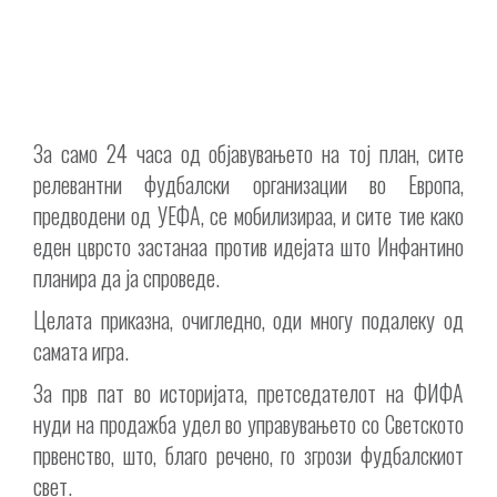
За само 24 часа од објавувањето на тој план, сите
релевантни фудбалски организации во Европа,
предводени од УЕФА, се мобилизираа, и сите тие како
еден цврсто застанаа против идејата што Инфантино
планира да ја спроведе.
Целата приказна, очигледно, оди многу подалеку од
самата игра.
За прв пат во историјата, претседателот на ФИФА
нуди на продажба удел во управувањето со Светското
првенство, што, благо речено, го згрози фудбалскиот
свет.