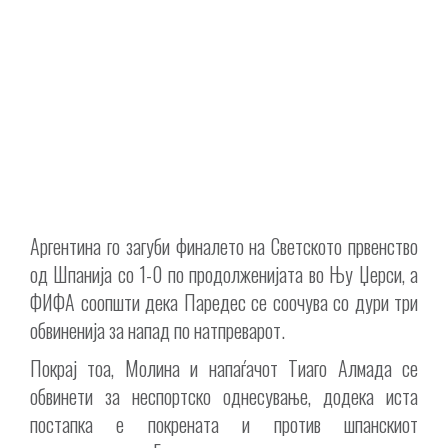
Аргентина го загуби финалето на Светското првенство
од Шпанија со 1-0 по продолженијата во Њу Џерси, а
ФИФА соопшти дека Паредес се соочува со дури три
обвиненија за напад по натпреварот.
Покрај тоа, Молина и напаѓачот Тиаго Алмада се
обвинети за неспортско однесување, додека иста
постапка е покрената и против шпанскиот