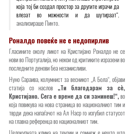
која тој би создал простор за другите играчи да
влезат во можности и да шутираат“
,
анализираше Пинто.
Роналдо повеќе не е недопирлив
Гласините околу ликот на Кристијано Роналдо не се
нови во Португалија, но некои од критиките изразени во
последните денови беа незамисливи.
Нуно Сараива, колумнист за весникот „А Бола“, објави
статија со наслов
„Ти благодарам за сè,
Кристијано. Сега е време да си заминеш!“,
во
која повикува на нова страница во националниот тим и
тврди дека напаѓачот на Ал Наср го изгубил статусот
на главна референца во националниот тим.
Целокупната клима на тензии и сомнеж е нешто што