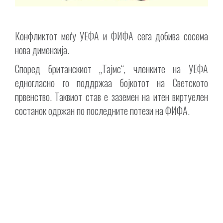
Конфликтот меѓу УЕФА и ФИФА сега добива сосема
нова димензија.
Според британскиот „Тајмс“, членките на УЕФА
едногласно го поддржаа бојкотот на Светското
првенство. Таквиот став е заземен на итен виртуелен
состанок одржан по последните потези на ФИФА.