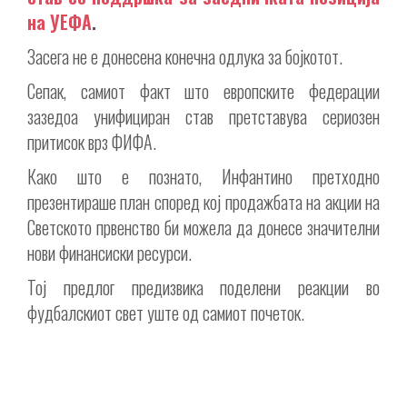
на УЕФА
.
Засега не е донесена конечна одлука за бојкотот.
Сепак, самиот факт што европските федерации
зазедоа унифициран став претставува сериозен
притисок врз ФИФА.
Како што е познато, Инфантино претходно
презентираше план според кој продажбата на акции на
Светското првенство би можела да донесе значителни
нови финансиски ресурси.
Тој предлог предизвика поделени реакции во
фудбалскиот свет уште од самиот почеток.