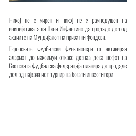
Никој не е мирен и никој не е рамнодушен на
иницијативата на Џани Инфантино да продаде дел од
акциите на Мундијалот на приватни фондови.
Европските фудбалски функционери го активираа
алармот до максимум откако дознаа дека шефот на
Светската фудбалска федерација планира да продаде
дел од најважниот турнир на богати инвеститори.