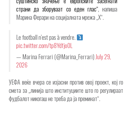
суштинско значење е европските засегнати
страни да зборуваат со еден глас“
, напиша
Марина Ферари на социјалната мрежа „X“.
Le football n’est pas à vendre.
pic.twitter.com/tp8Ydfjo0L
— Marina Ferrari (@Marina_Ferrari)
July 29,
2026
УЕФА веќе вчера се изјасни против овој проект, кој го
смета за „линија што институциите што го регулираат
фудбалот никогаш не треба да ја преминат“.