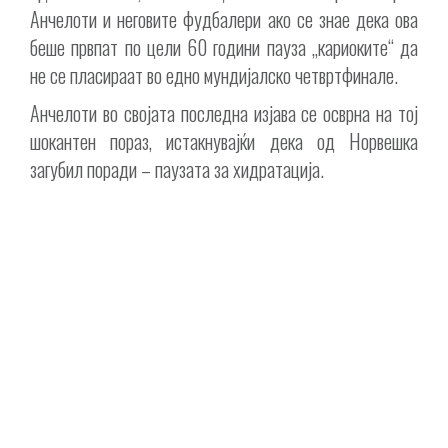
Анчелоти и неговите фудбалери ако се знае дека ова
беше првпат по цели 60 години пауза „кариоките“ да
не се пласираат во едно мундијалско четвртфинале.
Анчелоти во својата последна изјава се осврна на тој
шокантен пораз, истакнувајќи дека од Норвешка
загубил поради – паузата за хидратација.