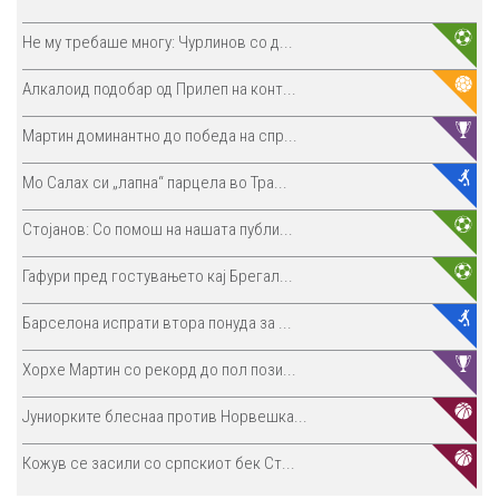
Не му требаше многу: Чурлинов со д...
Алкалоид подобар од Прилеп на конт...
Мартин доминантно до победа на спр...
Мо Салах си „лапна“ парцела во Тра...
Стојанов: Со помош на нашата публи...
Гафури пред гостувањето кај Брегал...
Барселона испрати втора понуда за ...
Хорхе Мартин со рекорд до пол пози...
Јуниорките блеснаа против Норвешка...
Кожув се засили со српскиот бек Ст...