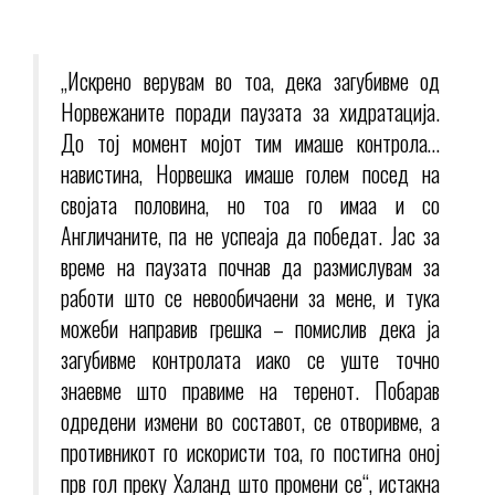
„Искрено верувам во тоа, дека загубивме од
Норвежаните поради паузата за хидратација.
До тој момент мојот тим имаше контрола…
навистина, Норвешка имаше голем посед на
својата половина, но тоа го имаа и со
Англичаните, па не успеаја да победат. Јас за
време на паузата почнав да размислувам за
работи што се невообичаени за мене, и тука
можеби направив грешка – помислив дека ја
загубивме контролата иако се уште точно
знаевме што правиме на теренот. Побарав
одредени измени во составот, се отворивме, а
противникот го искористи тоа, го постигна оној
прв гол преку Халанд што промени се“, истакна