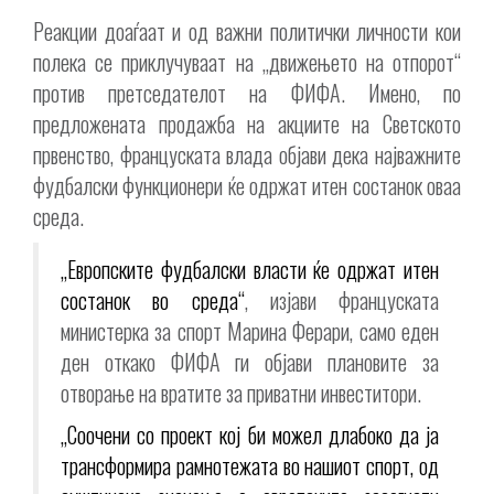
Реакции доаѓаат и од важни политички личности кои
полека се приклучуваат на „движењето на отпорот“
против претседателот на ФИФА. Имено, по
предложената продажба на акциите на Светското
првенство, француската влада објави дека најважните
фудбалски функционери ќе одржат итен состанок оваа
среда.
„Европските фудбалски власти ќе одржат итен
состанок во среда“
, изјави француската
министерка за спорт Марина Ферари, само еден
ден откако ФИФА ги објави плановите за
отворање на вратите за приватни инвеститори.
„Соочени со проект кој би можел длабоко да ја
трансформира рамнотежата во нашиот спорт, од