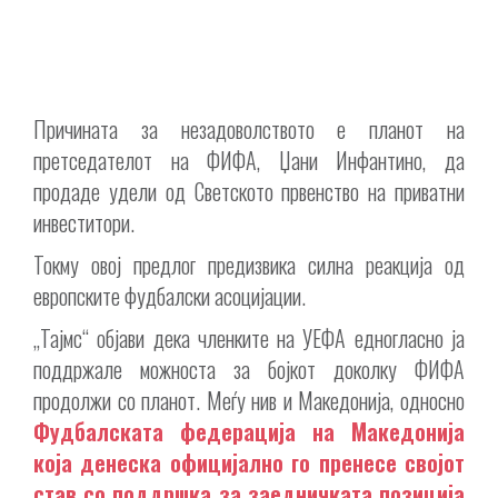
Причината за незадоволството е планот на
претседателот на ФИФА, Џани Инфантино, да
продаде удели од Светското првенство на приватни
инвеститори.
Токму овој предлог предизвика силна реакција од
европските фудбалски асоцијации.
„Тајмс“ објави дека членките на УЕФА едногласно ја
поддржале можноста за бојкот доколку ФИФА
продолжи со планот. Меѓу нив и Македонија, односно
Фудбалската федерација на Македонија
која денеска официјално го пренесе својот
став со поддршка за заедничката позиција