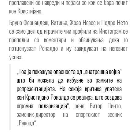
преплавени со навреди и пораки со кои се бара почит
кон Кристијано.
Бруно Фернандеш, Витиња, Жоао Невес и Педро Нето
се само дел од играчите чии профили на Инстаграм се
преполни со коментари и обвинувања дека го
потценуваат Роналдо и му завидуваат на неговиот
успех.
„Тоа ја покажува опасноста од „внатрешна војна“
што би можела да избувне во рамките на
репрезентацијата. На секоја критика упатена
кон Кристијано Роналдо се реагира, што создава
огромна поларизација“
, рече Витор Пинто,
заменик-директор на спортскиот весник
„Рекорд“.