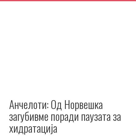
Анчелоти: Од Норвешка
загубивме поради паузата за
хидратација