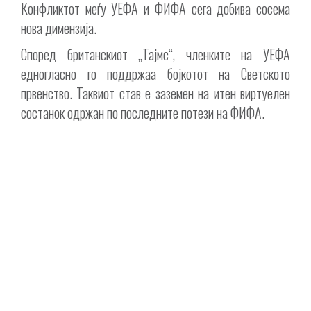
Конфликтот меѓу УЕФА и ФИФА сега добива сосема
нова димензија.
Според британскиот „Тајмс“, членките на УЕФА
едногласно го поддржаа бојкотот на Светското
првенство. Таквиот став е заземен на итен виртуелен
состанок одржан по последните потези на ФИФА.