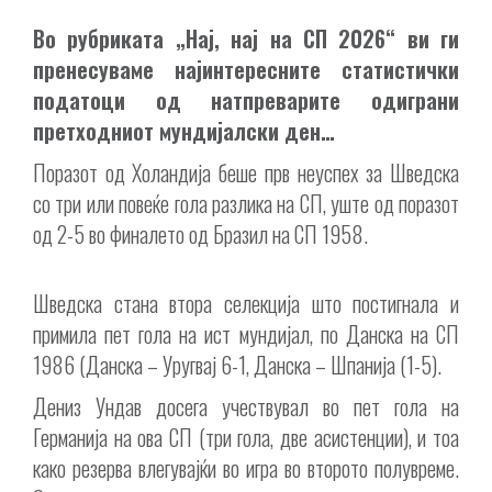
Во рубриката „Нај, нај на СП 2026“ ви ги
пренесуваме најинтересните статистички
податоци од натпреварите одиграни
претходниот мундијалски ден…
Поразот од Холандија беше прв неуспех за Шведска
со три или повеќе гола разлика на СП, уште од поразот
од 2-5 во финалето од Бразил на СП 1958.
Шведска стана втора селекција што постигнала и
примила пет гола на ист мундијал, по Данска на СП
1986 (Данска – Уругвај 6-1, Данска – Шпанија (1-5).
Дениз Ундав досега учествувал во пет гола на
Германија на ова СП (три гола, две асистенции), и тоа
како резерва влегувајќи во игра во второто полувреме.