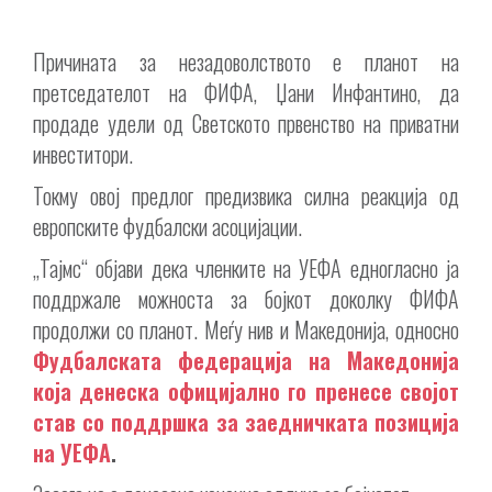
Причината за незадоволството е планот на
претседателот на ФИФА, Џани Инфантино, да
продаде удели од Светското првенство на приватни
инвеститори.
Токму овој предлог предизвика силна реакција од
европските фудбалски асоцијации.
„Тајмс“ објави дека членките на УЕФА едногласно ја
поддржале можноста за бојкот доколку ФИФА
продолжи со планот. Меѓу нив и Македонија, односно
Фудбалската федерација на Македонија
која денеска официјално го пренесе својот
став со поддршка за заедничката позиција
на УЕФА
.