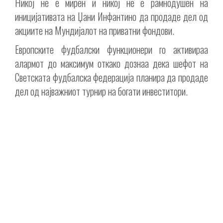
Никој не е мирен и никој не е рамнодушен на
иницијативата на Џани Инфантино да продаде дел од
акциите на Мундијалот на приватни фондови.
Европските фудбалски функционери го активираа
алармот до максимум откако дознаа дека шефот на
Светската фудбалска федерација планира да продаде
дел од најважниот турнир на богати инвеститори.