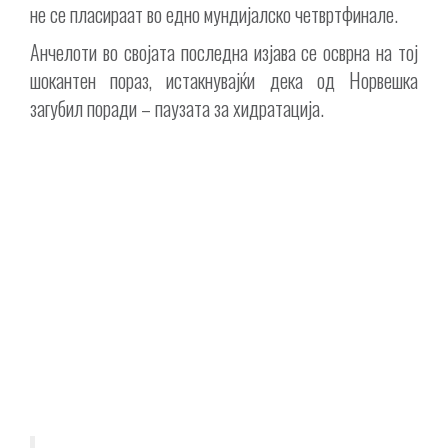
не се пласираат во едно мундијалско четвртфинале.
Анчелоти во својата последна изјава се осврна на тој
шокантен пораз, истакнувајќи дека од Норвешка
загубил поради – паузата за хидратација.