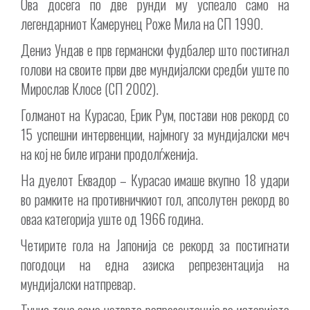
Ова досега по две рунди му успеало само на
легендарниот Камерунец Роже Мила на СП 1990.
Дениз Ундав е прв германски фудбалер што постигнал
голови на своите први две мундијалски средби уште по
Мирослав Клосе (СП 2002).
Голманот на Курасао, Ерик Рум, постави нов рекорд со
15 успешни интервенции, најмногу за мундијалски меч
на кој не биле играни продолѓженија.
На дуелот Еквадор – Курасао имаше вкупно 18 удари
во рамките на противничкиот гол, апсолутен рекорд во
оваа категорија уште од 1966 година.
Четирите гола на Јапонија се рекорд за постигнати
погодоци на една азиска репрезентација на
мундијалски натпревар.