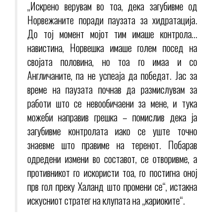
„Искрено верувам во тоа, дека загубивме од
Норвежаните поради паузата за хидратација.
До тој момент мојот тим имаше контрола…
навистина, Норвешка имаше голем посед на
својата половина, но тоа го имаа и со
Англичаните, па не успеаја да победат. Јас за
време на паузата почнав да размислувам за
работи што се невообичаени за мене, и тука
можеби направив грешка – помислив дека ја
загубивме контролата иако се уште точно
знаевме што правиме на теренот. Побарав
одредени измени во составот, се отворивме, а
противникот го искористи тоа, го постигна оној
прв гол преку Халанд што промени се“, истакна
искусниот стратег на клупата на „кариоките“.