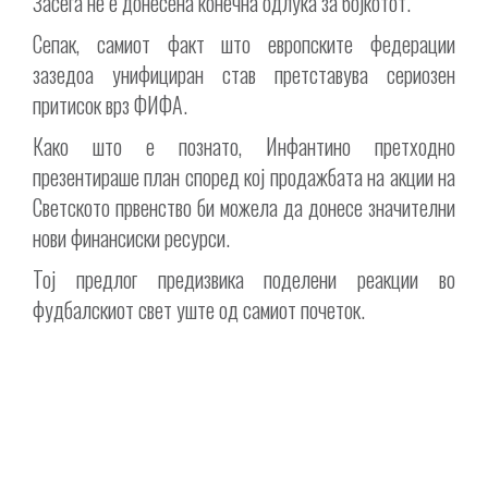
Засега не е донесена конечна одлука за бојкотот.
Сепак, самиот факт што европските федерации
зазедоа унифициран став претставува сериозен
притисок врз ФИФА.
Како што е познато, Инфантино претходно
презентираше план според кој продажбата на акции на
Светското првенство би можела да донесе значителни
нови финансиски ресурси.
Тој предлог предизвика поделени реакции во
фудбалскиот свет уште од самиот почеток.