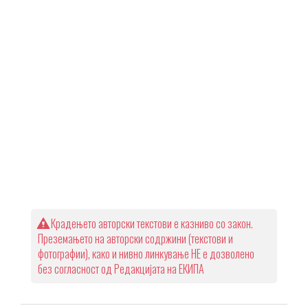
Крадењето авторски текстови е казниво со закон.
Преземањето на авторски содржини (текстови и
фотографии), како и нивно линкување НЕ е дозволено
без согласност од Редакцијата на ЕКИПА