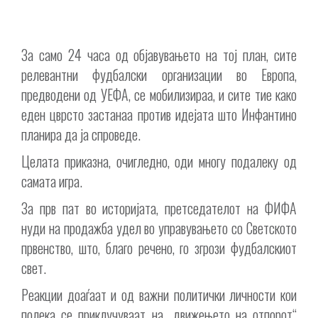
За само 24 часа од објавувањето на тој план, сите
релевантни фудбалски организации во Европа,
предводени од УЕФА, се мобилизираа, и сите тие како
еден цврсто застанаа против идејата што Инфантино
планира да ја спроведе.
Целата приказна, очигледно, оди многу подалеку од
самата игра.
За прв пат во историјата, претседателот на ФИФА
нуди на продажба удел во управувањето со Светското
првенство, што, благо речено, го згрози фудбалскиот
свет.
Реакции доаѓаат и од важни политички личности кои
полека се приклучуваат на „движењето на отпорот“