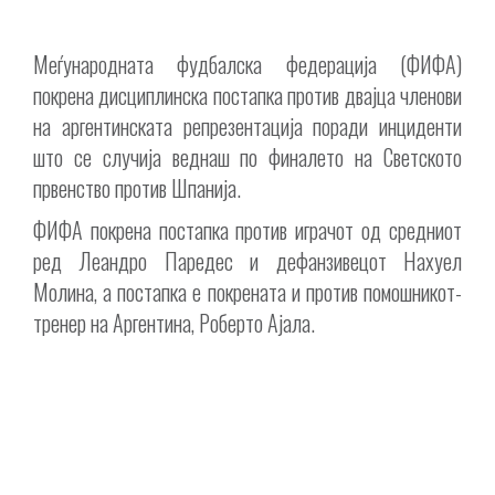
Меѓународната фудбалска федерација (ФИФА)
покрена дисциплинска постапка против двајца членови
на аргентинската репрезентација поради инциденти
што се случија веднаш по финалето на Светското
првенство против Шпанија.
ФИФА покрена постапка против играчот од средниот
ред Леандро Паредес и дефанзивецот Нахуел
Молина, а постапка е покрената и против помошникот-
тренер на Аргентина, Роберто Ајала.