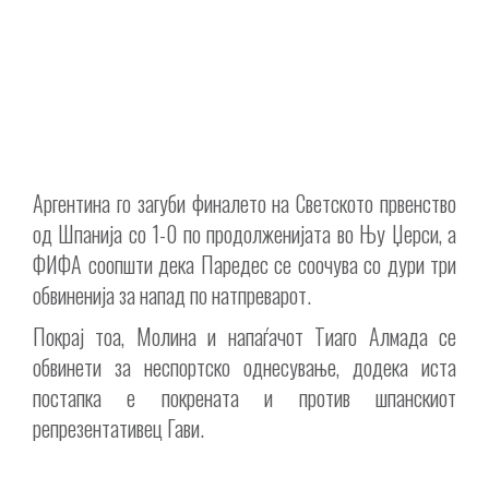
Аргентина го загуби финалето на Светското првенство
од Шпанија со 1-0 по продолженијата во Њу Џерси, а
ФИФА соопшти дека Паредес се соочува со дури три
обвиненија за напад по натпреварот.
Покрај тоа, Молина и напаѓачот Тиаго Алмада се
обвинети за неспортско однесување, додека иста
постапка е покрената и против шпанскиот
репрезентативец Гави.