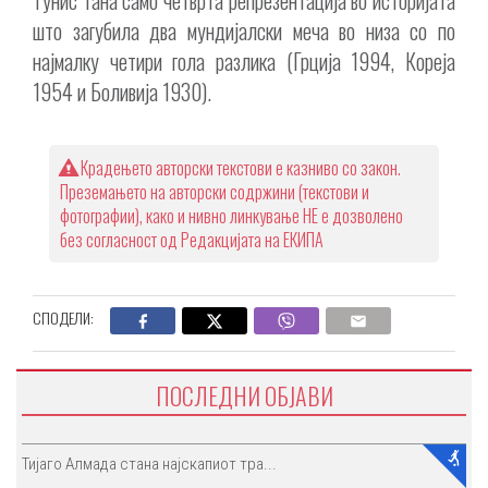
Тунис тана само четврта репрезентација во историјата
што загубила два мундијалски меча во низа со по
најмалку четири гола разлика (Грција 1994, Кореја
1954 и Боливија 1930).
Крадењето авторски текстови е казниво со закон.
Преземањето на авторски содржини (текстови и
фотографии), како и нивно линкување НЕ е дозволено
без согласност од Редакцијата на ЕКИПА
СПОДЕЛИ:
ПОСЛЕДНИ ОБЈАВИ
Тијаго Алмада стана најскапиот тра...