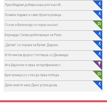
Лука Модриќ добива нова улога во М...
Осимен подиве и само брзата реакци...
Столе и Валенсија со пораз на конт...
Бернардо Силва дебитираше за Реал ...
„Делии“ со порака за Вучиќ: Додека...
И Нотингем форест потпиша со Диоманде
Ига Швјонтек е прва четвртфиналист...
Брегалница со стил до прва победа ...
Дали знаете како Деко успеа да му ...