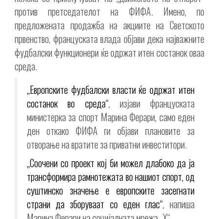
против претседателот на ФИФА. Имено, по
предложената продажба на акциите на Светското
првенство, француската влада објави дека најважните
фудбалски функционери ќе одржат итен состанок оваа
среда.
„Европските фудбалски власти ќе одржат итен
состанок во среда“
, изјави француската
министерка за спорт Марина Ферари, само еден
ден откако ФИФА ги објави плановите за
отворање на вратите за приватни инвеститори.
„Соочени со проект кој би можел длабоко да ја
трансформира рамнотежата во нашиот спорт, од
суштинско значење е европските засегнати
страни да зборуваат со еден глас“
, напиша
Марина Ферари на социјалната мрежа „X“.