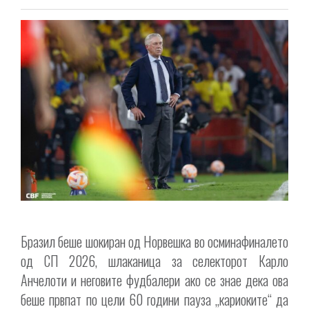
Бразил беше шокиран од Норвешка во осминафиналето
од СП 2026, шлаканица за селекторот Карло
Анчелоти и неговите фудбалери ако се знае дека ова
беше првпат по цели 60 години пауза „кариоките“ да