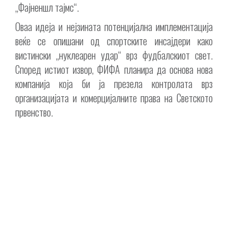
„Фајненшл тајмс“.
Оваа идеја и нејзината потенцијална имплементација
веќе се опишани од спортските инсајдери како
вистински „нуклеарен удар“ врз фудбалскиот свет.
Според истиот извор, ФИФА планира да основа нова
компанија која би ја презела контролата врз
организацијата и комерцијалните права на Светското
првенство.