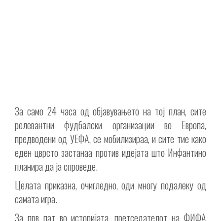
За само 24 часа од објавувањето на тој план, сите
релевантни фудбалски организации во Европа,
предводени од УЕФА, се мобилизираа, и сите тие како
еден цврсто застанаа против идејата што Инфантино
планира да ја спроведе.
Целата приказна, очигледно, оди многу подалеку од
самата игра.
За прв пат во историјата, претседателот на ФИФА