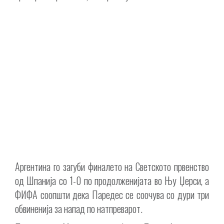
Аргентина го загуби финалето на Светското првенство
од Шпанија со 1-0 по продолженијата во Њу Џерси, а
ФИФА соопшти дека Паредес се соочува со дури три
обвиненија за напад по натпреварот.