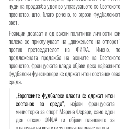
нуди на продажба удел во управувањето со Светското
првенство, што, благо речено, го згрози фудбалскиот
свет.
Реакции доаѓаат и од важни политички личности кои
полека се приклучуваат на „движењето на отпорот“
против претседателот на ФИФА. Имено, по
предложената продажба на акциите на Светското
првенство, француската влада објави дека најважните
фудбалски функционери ќе одржат итен состанок оваа
среда.
„Европските фудбалски власти ќе одржат итен
состанок во среда“
, изјави француската
министерка за спорт Марина Ферари, само еден
ден откако ФИФА ги објави плановите за
отворање на вратите за приватни инвеститори.