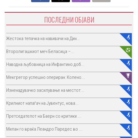
ПОСЛЕДНИ ОБЈАВИ
Жестока тепачка на навивачи на Дин...
Второлигашкиот меч Беласица –...
Наводна љубовница на Инфантино доб...
Мекгрегор успешно опериран: Колено...
Изненадувачко засилување на местот...
Крилниот напаѓач на Јувентус, нова...
Претседателот на Баерн со критики ...
Милан го враќа Леандро Паредес во ...