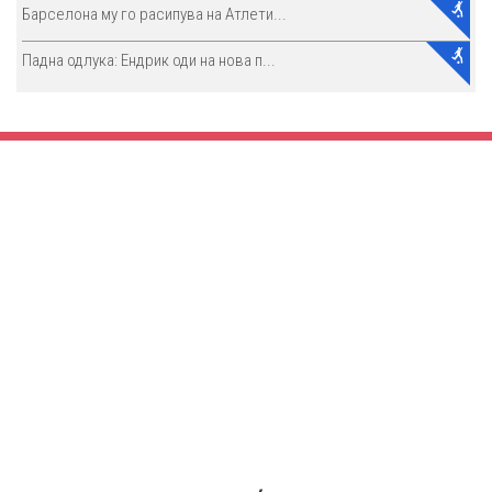
Барселона му го расипува на Атлети...
Падна одлука: Ендрик оди на нова п...