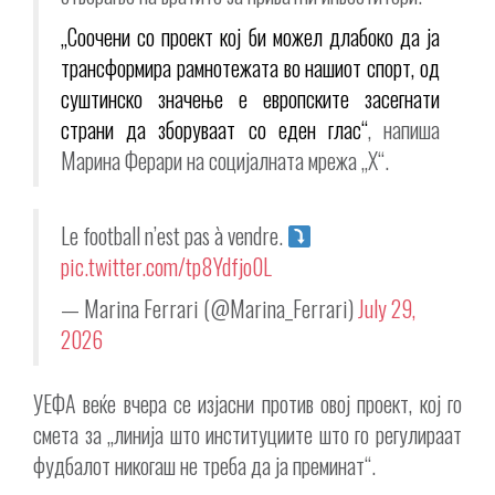
„Соочени со проект кој би можел длабоко да ја
трансформира рамнотежата во нашиот спорт, од
суштинско значење е европските засегнати
страни да зборуваат со еден глас“
, напиша
Марина Ферари на социјалната мрежа „X“.
Le football n’est pas à vendre.
pic.twitter.com/tp8Ydfjo0L
— Marina Ferrari (@Marina_Ferrari)
July 29,
2026
УЕФА веќе вчера се изјасни против овој проект, кој го
смета за „линија што институциите што го регулираат
фудбалот никогаш не треба да ја преминат“.