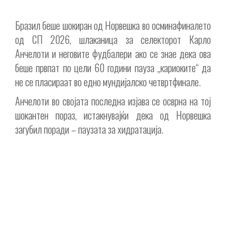
Бразил беше шокиран од Норвешка во осминафиналето
од СП 2026, шлаканица за селекторот Карло
Анчелоти и неговите фудбалери ако се знае дека ова
беше првпат по цели 60 години пауза „кариоките“ да
не се пласираат во едно мундијалско четвртфинале.
Анчелоти во својата последна изјава се осврна на тој
шокантен пораз, истакнувајќи дека од Норвешка
загубил поради – паузата за хидратација.