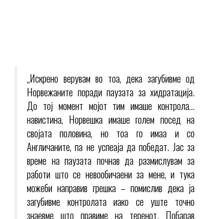
„Искрено верувам во тоа, дека загубивме од
Норвежаните поради паузата за хидратација.
До тој момент мојот тим имаше контрола…
навистина, Норвешка имаше голем посед на
својата половина, но тоа го имаа и со
Англичаните, па не успеаја да победат. Јас за
време на паузата почнав да размислувам за
работи што се невообичаени за мене, и тука
можеби направив грешка – помислив дека ја
загубивме контролата иако се уште точно
знаевме што правиме на теренот. Побарав