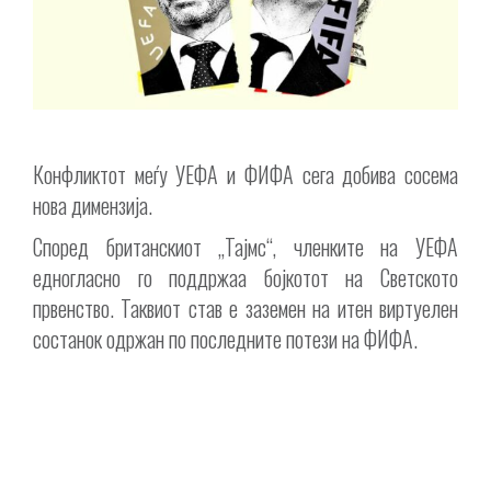
Конфликтот меѓу УЕФА и ФИФА сега добива сосема
нова димензија.
Според британскиот „Тајмс“, членките на УЕФА
едногласно го поддржаа бојкотот на Светското
првенство. Таквиот став е заземен на итен виртуелен
состанок одржан по последните потези на ФИФА.