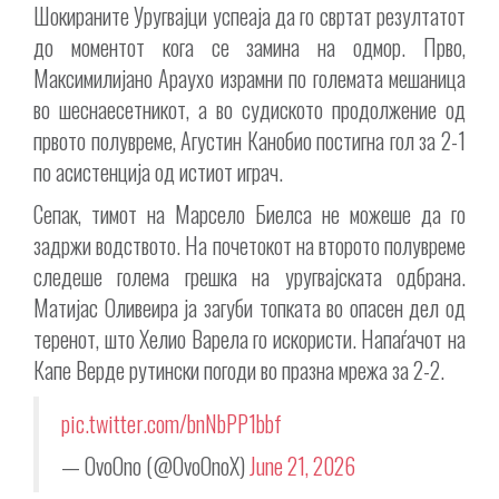
Шокираните Уругвајци успеаја да го свртат резултатот
до моментот кога се замина на одмор. Прво,
Максимилијано Араухо израмни по големата мешаница
во шеснаесетникот, а во судиското продолжение од
првото полувреме, Агустин Канобио постигна гол за 2-1
по асистенција од истиот играч.
Сепак, тимот на Марсело Биелса не можеше да го
задржи водството. На почетокот на второто полувреме
следеше голема грешка на уругвајската одбрана.
Матијас Оливеира ја загуби топката во опасен дел од
теренот, што Хелио Варела го искористи. Напаѓачот на
Капе Верде рутински погоди во празна мрежа за 2-2.
pic.twitter.com/bnNbPP1bbf
— OvoOno (@OvoOnoX)
June 21, 2026