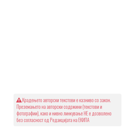
Крадењето авторски текстови е казниво со закон.
Преземањето на авторски содржини (текстови и
фотографии), како и нивно линкување НЕ е дозволено
без согласност од Редакцијата на ЕКИПА