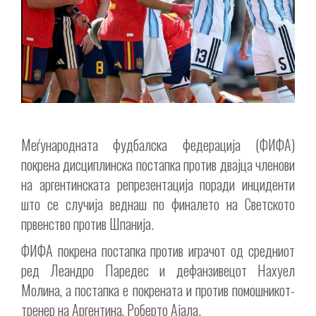
Меѓународната фудбалска федерација (ФИФА)
покрена дисциплинска постапка против двајца членови
на аргентинската репрезентација поради инциденти
што се случија веднаш по финалето на Светското
првенство против Шпанија.
ФИФА покрена постапка против играчот од средниот
ред Леандро Паредес и дефанзивецот Нахуел
Молина, а постапка е покрената и против помошникот-
тренер на Аргентина, Роберто Ајала.