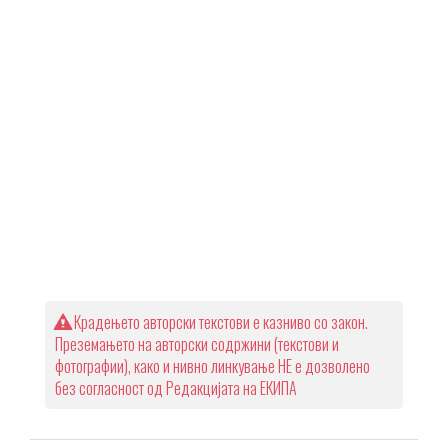
Крадењето авторски текстови е казниво со закон.
Преземањето на авторски содржини (текстови и
фотографии), како и нивно линкување НЕ е дозволено
без согласност од Редакцијата на ЕКИПА