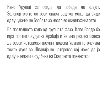
Иако Уругвај се обиде да победи до крајот,
Зеленортските острови спаси бод кој може да биде
одлучувачки во борбата за место во осминафиналето.
Во последното коло од групната фаза, Капе Верде ќе
игра против Саудиска Арабија и ќе има реална шанса
да освои историски премин, додека Уругвај го очекува
тежок дуел со Шпанија во натпревар кој може да ја
одлучи нивната судбина на Светското првенство.