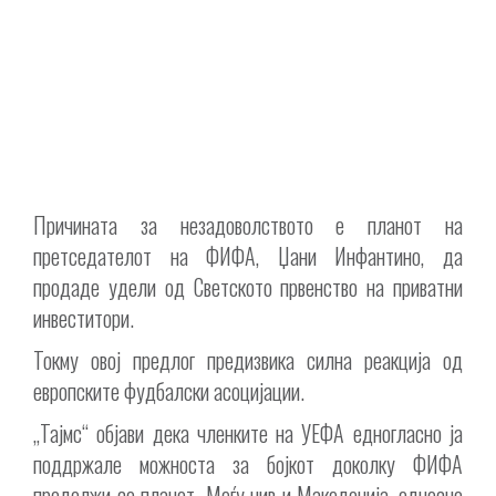
Причината за незадоволството е планот на
претседателот на ФИФА, Џани Инфантино, да
продаде удели од Светското првенство на приватни
инвеститори.
Токму овој предлог предизвика силна реакција од
европските фудбалски асоцијации.
„Тајмс“ објави дека членките на УЕФА едногласно ја
поддржале можноста за бојкот доколку ФИФА
продолжи со планот. Меѓу нив и Македонија, односно