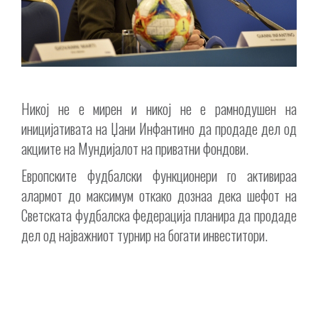
Никој не е мирен и никој не е рамнодушен на
иницијативата на Џани Инфантино да продаде дел од
акциите на Мундијалот на приватни фондови.
Европските фудбалски функционери го активираа
алармот до максимум откако дознаа дека шефот на
Светската фудбалска федерација планира да продаде
дел од најважниот турнир на богати инвеститори.