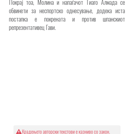
Покрај тоа, Молина и напаѓачот Тиаго Алмада се
обвинети за неспортско однесување, додека иста
постапка е покрената и против шпанскиот
репрезентативец Гави.
Крадењето авторски текстови е казниво со закон.