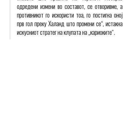
одредени измени во составот, се отворивме, а
противникот го искористи тоа, го постигна оној
прв гол преку Халанд што промени се“, истакна
искусниот стратег на клупата на „кариоките“.