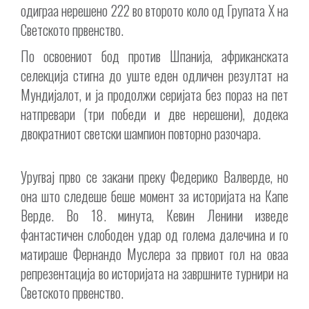
одиграа нерешено 222 во второто коло од Групата Х на
Светското првенство.
По освоениот бод против Шпанија, африканската
селекција стигна до уште еден одличен резултат на
Мундијалот, и ја продолжи серијата без пораз на пет
натпревари (три победи и две нерешени), додека
двократниот светски шампион повторно разочара.
Уругвај прво се закани преку Федерико Валверде, но
она што следеше беше момент за историјата на Капе
Верде. Во 18. минута, Кевин Ленини изведе
фантастичен слободен удар од голема далечина и го
матираше Фернандо Муслера за првиот гол на оваа
репрезентација во историјата на завршните турнири на
Светското првенство.