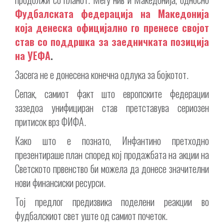
Фудбалската федерација на Македонија
која денеска официјално го пренесе својот
став со поддршка за заедничката позиција
на УЕФА
.
Засега не е донесена конечна одлука за бојкотот.
Сепак, самиот факт што европските федерации
зазедоа унифициран став претставува сериозен
притисок врз ФИФА.
Како што е познато, Инфантино претходно
презентираше план според кој продажбата на акции на
Светското првенство би можела да донесе значителни
нови финансиски ресурси.
Тој предлог предизвика поделени реакции во
фудбалскиот свет уште од самиот почеток.