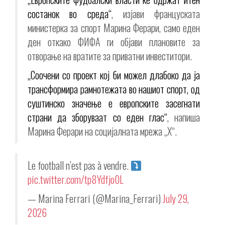
состанок во среда“
, изјави француската
министерка за спорт Марина Ферари, само еден
ден откако ФИФА ги објави плановите за
отворање на вратите за приватни инвеститори.
„Соочени со проект кој би можел длабоко да ја
трансформира рамнотежата во нашиот спорт, од
суштинско значење е европските засегнати
страни да зборуваат со еден глас“
, напиша
Марина Ферари на социјалната мрежа „X“.
Le football n’est pas à vendre.
pic.twitter.com/tp8Ydfjo0L
— Marina Ferrari (@Marina_Ferrari)
July 29,
2026