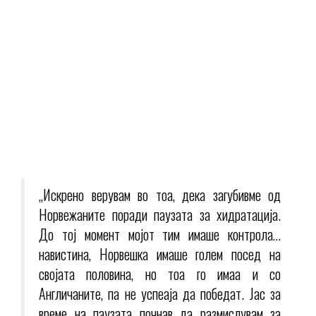
„Искрено верувам во тоа, дека загубивме од
Норвежаните поради паузата за хидратација.
До тој момент мојот тим имаше контрола…
навистина, Норвешка имаше голем посед на
својата половина, но тоа го имаа и со
Англичаните, па не успеаја да победат. Јас за
време на паузата почнав да размислувам за