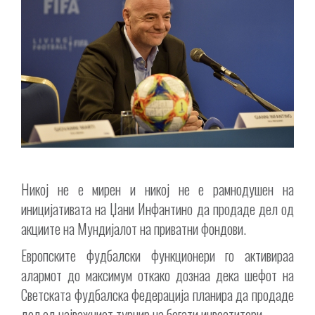
Никој не е мирен и никој не е рамнодушен на
иницијативата на Џани Инфантино да продаде дел од
акциите на Мундијалот на приватни фондови.
Европските фудбалски функционери го активираа
алармот до максимум откако дознаа дека шефот на
Светската фудбалска федерација планира да продаде
дел од најважниот турнир на богати инвеститори.