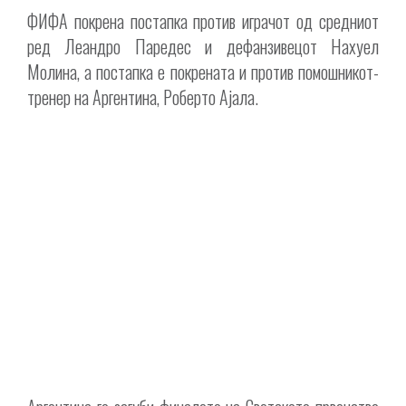
ФИФА покрена постапка против играчот од средниот
ред Леандро Паредес и дефанзивецот Нахуел
Молина, а постапка е покрената и против помошникот-
тренер на Аргентина, Роберто Ајала.