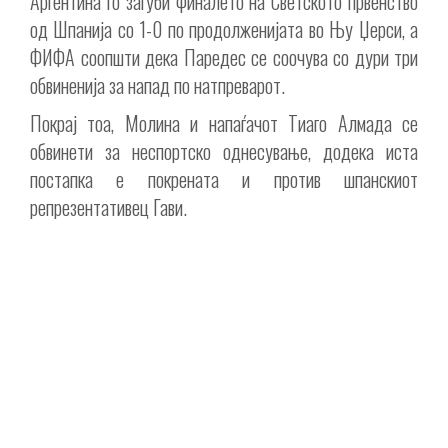
Аргентина го загуби финалето на Светското првенство
од Шпанија со 1-0 по продолженијата во Њу Џерси, а
ФИФА соопшти дека Паредес се соочува со дури три
обвиненија за напад по натпреварот.
Покрај тоа, Молина и напаѓачот Тиаго Алмада се
обвинети за неспортско однесување, додека иста
постапка е покрената и против шпанскиот
репрезентативец Гави.