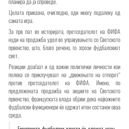
планира да ја спроведе.
Целата приказна, очигледно, оди многу подалеку од
самата игра.
За прв пат во историјата, претседателот на ФИФА
нуди на продажба удел во управувањето со Светското
првенство, што, благо речено, го згрози фудбалскиот
свет.
Реакции доаѓаат и од важни политички личности кои
полека се приклучуваат на „движењето на отпорот“
против претседателот на ФИФА. Имено, по
предложената продажба на акциите на Светското
првенство, француската влада објави дека најважните
фудбалски функционери ќе одржат итен состанок оваа
среда.
„Европските фудбалски власти ќе одржат итен