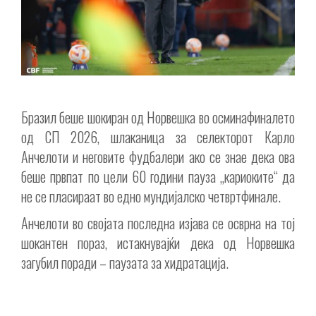
Бразил беше шокиран од Норвешка во осминафиналето
од СП 2026, шлаканица за селекторот Карло
Анчелоти и неговите фудбалери ако се знае дека ова
беше првпат по цели 60 години пауза „кариоките“ да
не се пласираат во едно мундијалско четвртфинале.
Анчелоти во својата последна изјава се осврна на тој
шокантен пораз, истакнувајќи дека од Норвешка
загубил поради – паузата за хидратација.