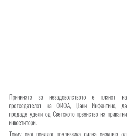
Причината за незадоволството е планот на
претседателот на ФИФА, Џани Инфантино, да
продаде удели од Светското првенство на приватни
инвеститори.
Токму овој предлог предизвика силна реакција од