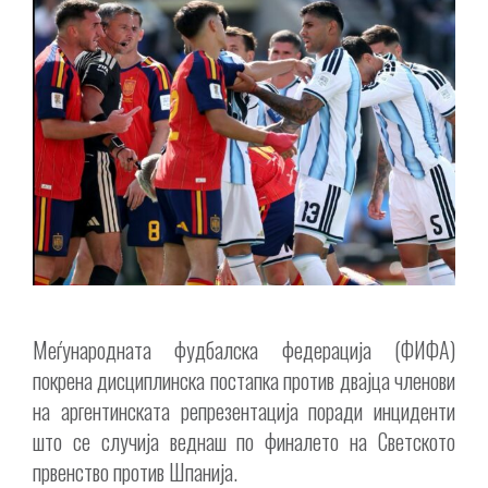
Меѓународната фудбалска федерација (ФИФА)
покрена дисциплинска постапка против двајца членови
на аргентинската репрезентација поради инциденти
што се случија веднаш по финалето на Светското
првенство против Шпанија.