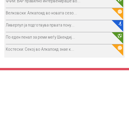
ФФМ: ВАР правилно интервенираше во...
Велковски: Алкалоид во новата сезо...
Ливерпул ја подготвува првата пону...
По еден пенал за реми меѓу Шкендиј...
Костески: Секој во Алкалоид знае к...