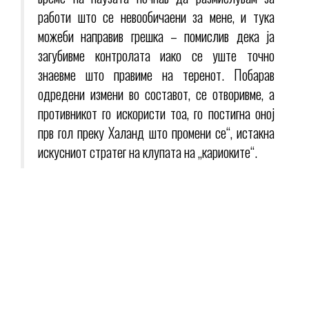
работи што се невообичаени за мене, и тука
можеби направив грешка – помислив дека ја
загубивме контролата иако се уште точно
знаевме што правиме на теренот. Побарав
одредени измени во составот, се отворивме, а
противникот го искористи тоа, го постигна оној
прв гол преку Халанд што промени се“, истакна
искусниот стратег на клупата на „кариоките“.