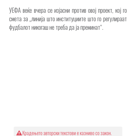
УЕФА веќе вчера се изјасни против овој проект, кој го
смета за „линија што институциите што го регулираат
фудбалот никогаш не треба да ја преминат“.
Крадењето авторски текстови е казниво со закон.