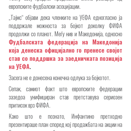
европските фудбалски асоцијации.
„Тајмс“ објави дека членките на УЕФА едногласно ја
поддржале можноста за бојкот доколку ФИФА
продолжи со планот. Меѓу нив и Македонија, односно
Фудбалската федерација на Македонија
која денеска официјално го пренесе својот
став со поддршка за заедничката позиција
на УЕФА
.
Засега не е донесена конечна одлука за бојкотот.
Сепак, самиот факт што европските федерации
зазедоа унифициран став претставува сериозен
притисок врз ФИФА.
Како што е познато, Инфантино претходно
презентираше план според кој продажбата на акции на