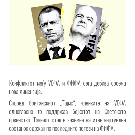
Конфликтот меѓу УЕФА и ФИФА сега добива сосема
нова димензија.
Според британскиот „Тајмс“, членките на УЕФА
едногласно го поддржаа бојкотот на Светското
првенство. Таквиот став е заземен на итен виртуелен
состанок одржан по последните потези на ФИФА.