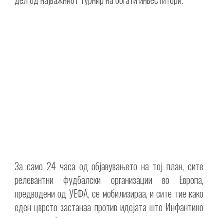
За само 24 часа од објавувањето на тој план, сите
релевантни фудбалски организации во Европа,
предводени од УЕФА, се мобилизираа, и сите тие како
еден цврсто застанаа против идејата што Инфантино