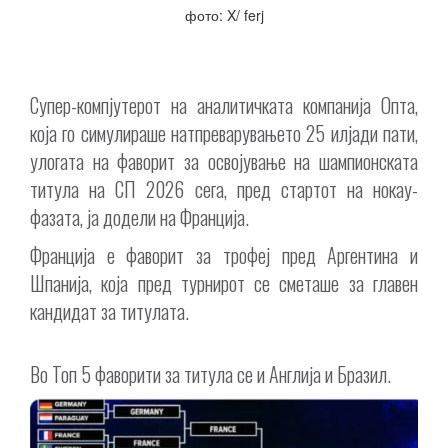
фото: X/ ferj
Супер-компјутерот на аналитичката компанија Опта,
која го симулираше натпреварувањето 25 илјади пати,
улогата на фаворит за освојување на шампионската
титула на СП 2026 сега, пред стартот на нокау-
фазата, ја додели на Франција.
Франција е фаворит за трофеј пред Аргентина и
Шпанија, која пред турнирот се сметаше за главен
кандидат за титулата.
Во Топ 5 фаворити за титула се и Англија и Бразил.