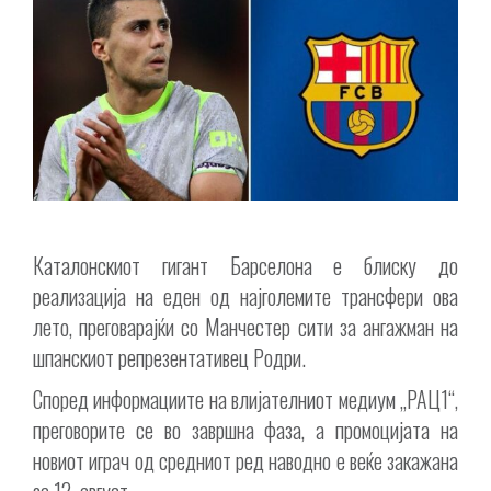
Каталонскиот гигант Барселона е блиску до
реализација на еден од најголемите трансфери ова
лето, преговарајќи со Манчестер сити за ангажман на
шпанскиот репрезентативец Родри.
Според информациите на влијателниот медиум „РАЦ1“,
преговорите се во завршна фаза, а промоцијата на
новиот играч од средниот ред наводно е веќе закажана
за 12. август.