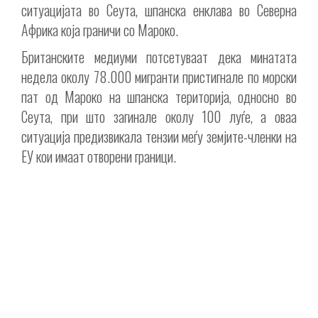
ситуацијата во Сеута, шпанска енклава во Северна
Африка која граничи со Мароко.
Британските медиуми потсетуваат дека минатата
недела околу 78.000 мигранти пристигнале по морски
пат од Мароко на шпанска територија, односно во
Сеута, при што загинале околу 100 луѓе, а оваа
ситуација предизвикала тензии меѓу земјите-членки на
ЕУ кои имаат отворени граници.