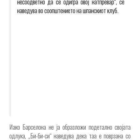
несоодветно да се одигра овој натпревар“, се
наведува во соопштението на шпанскиот клуб.
Иако Барселона не ја образложи подетално својата
одлука, „Би-би-си“ наведува дека таа е поврзана со