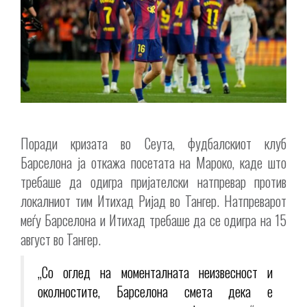
Поради кризата во Сеута, фудбалскиот клуб
Барселона ја откажа посетата на Мароко, каде што
требаше да одигра пријателски натпревар против
локалниот тим Итихад Ријад во Тангер. Натпреварот
меѓу Барселона и Итихад требаше да се одигра на 15
август во Тангер.
„Со оглед на моменталната неизвесност и
околностите, Барселона смета дека е