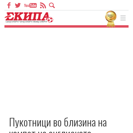
Пукотници во близина на