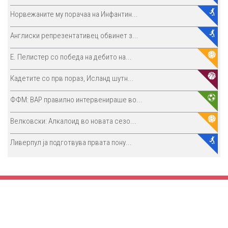
Норвежаните му порачаа на Инфантин...
Англиски репрезентативец обвинет з...
E. Пелистер со победа на дебито на...
Кадетите со прв пораз, Исланд шутн...
ФФМ: ВАР правилно интервенираше во...
Велковски: Алкалоид во новата сезо...
Ливерпул ја подготвува првата пону...