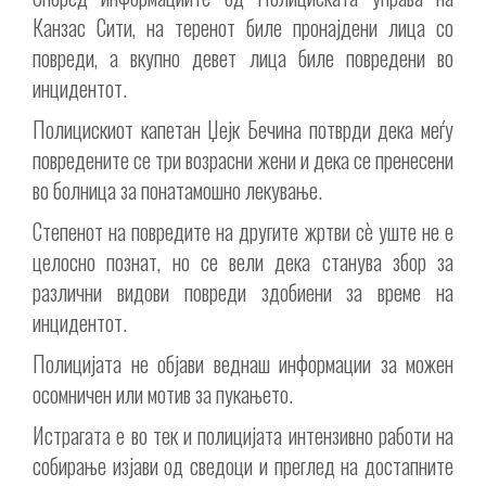
Канзас Сити, на теренот биле пронајдени лица со
повреди, а вкупно девет лица биле повредени во
инцидентот.
Полицискиот капетан Џејк Бечина потврди дека меѓу
повредените се три возрасни жени и дека се пренесени
во болница за понатамошно лекување.
Степенот на повредите на другите жртви сè уште не е
целосно познат, но се вели дека станува збор за
различни видови повреди здобиени за време на
инцидентот.
Полицијата не објави веднаш информации за можен
осомничен или мотив за пукањето.
Истрагата е во тек и полицијата интензивно работи на
собирање изјави од сведоци и преглед на достапните