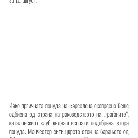
Иако првичната понуда на Барселона експресно беше
одбиена од страна на раководството на „граѓаните“,
каталонскиот клуб веднаш испрати подобрена, втора
понуда. Манчестер сити цврсто стои на барањето од