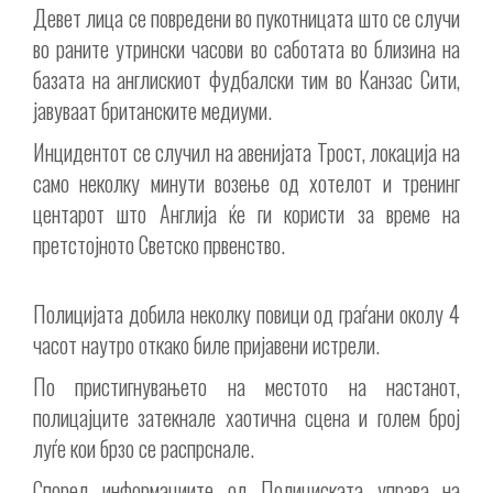
Девет лица се повредени во пукотницата што се случи
во раните утрински часови во саботата во близина на
базата на англискиот фудбалски тим во Канзас Сити,
јавуваат британските медиуми.
Инцидентот се случил на авенијата Трост, локација на
само неколку минути возење од хотелот и тренинг
центарот што Англија ќе ги користи за време на
претстојното Светско првенство.
Полицијата добила неколку повици од граѓани околу 4
часот наутро откако биле пријавени истрели.
По пристигнувањето на местото на настанот,
полицајците затекнале хаотична сцена и голем број
луѓе кои брзо се распрснале.
Според информациите од Полициската управа на