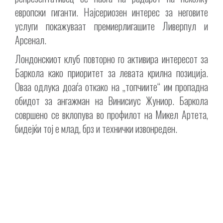
европски гиганти. Најсериозен интерес за неговите
услуги покажуваат премиерлигашите Ливерпул и
Арсенал.
Лондонскиот клуб повторно го активира интересот за
Баркола како приоритет за левата крилна позиција.
Оваа одлука доаѓа откако на „топчиите“ им пропадна
обидот за ангажман на Винисиус Жуниор. Баркола
совршено се вклопува во профилот на Микел Артета,
бидејќи тој е млад, брз и технички извонреден.