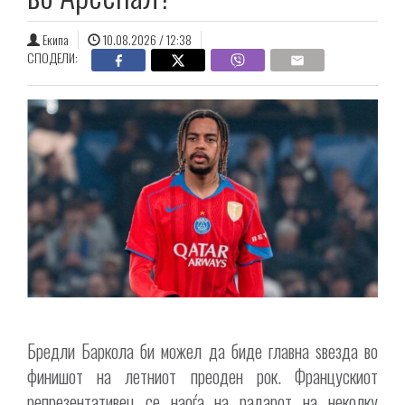
Екипа
10.08.2026 / 12:38
СПОДЕЛИ:
Бредли Баркола би можел да биде главна ѕвезда во
финишот на летниот преоден рок. Францускиот
репрезентативец се наоѓа на радарот на неколку