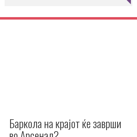
Баркола на крајот ќе заврши
во Арсенал?