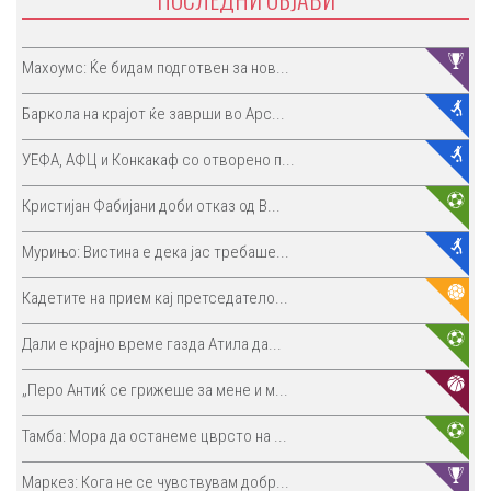
Махоумс: Ќе бидам подготвен за нов...
Баркола на крајот ќе заврши во Арс...
УЕФА, АФЦ и Конкакаф со отворено п...
Кристијан Фабијани доби отказ од В...
Мурињо: Вистина е дека јас требаше...
Кадетите на прием кај претседатело...
Дали е крајно време газда Атила да...
„Перо Антиќ се грижеше за мене и м...
Тамба: Мора да останеме цврсто на ...
Маркез: Кога не се чувствувам добр...