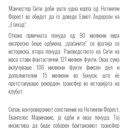
Манчестер Сити доби уште една корпа од Нотингем
Форест во обидот да го доведе Елиот Андерсон на
„Етихад“.
Откако првичната понуда од 90 милиони евра
експресно беше одбиена, „граѓаните“ се вратија со
историска, втора понуда. Раководството на Сити на
маса стави фантастични 121 милион фунти. Оваа сума
вклучуваше 106 милиони фунти фиксен дел и
дополнителни 15 милиони во бонуси, што ќе
претставуваше рекорден трансфер во историјата на
клубот.
Сепак, контроверзниот сопственик на Нотингем Форест,
Евангелос Маринакис, ја одби и оваа понуда. Тој
инсистира да биде соборен британскиот трансфер