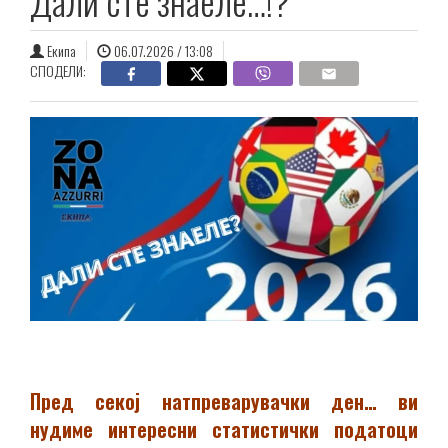
Дали сте знаеле…!?
Екипа
06.07.2026 / 13:08
СПОДЕЛИ:
Пред секој натпреварувачки ден… ви
нудиме интересни статистички податоци