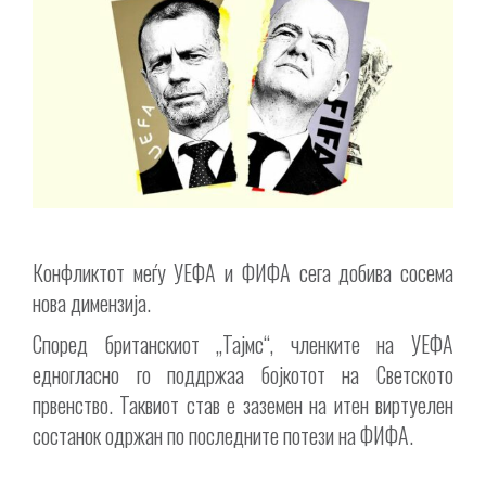
Конфликтот меѓу УЕФА и ФИФА сега добива сосема
нова димензија.
Според британскиот „Тајмс“, членките на УЕФА
едногласно го поддржаа бојкотот на Светското
првенство. Таквиот став е заземен на итен виртуелен
состанок одржан по последните потези на ФИФА.