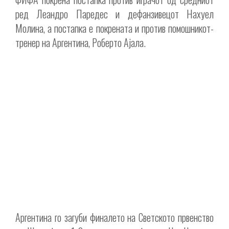
ред Леандро Паредес и дефанзивецот Нахуел
Молина, а постапка е покрената и против помошникот-
тренер на Аргентина, Роберто Ајала.
Аргентина го загуби финалето на Светското првенство