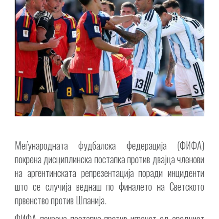
Меѓународната фудбалска федерација (ФИФА)
покрена дисциплинска постапка против двајца членови
на аргентинската репрезентација поради инциденти
што се случија веднаш по финалето на Светското
првенство против Шпанија.
ФИФА покрена постапка против играчот од средниот