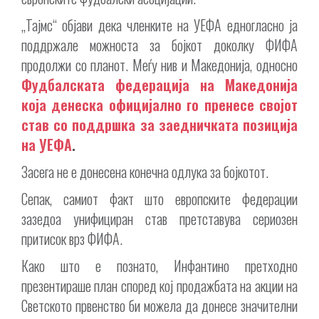
„Тајмс“ објави дека членките на УЕФА едногласно ја
поддржале можноста за бојкот доколку ФИФА
продолжи со планот. Меѓу нив и Македонија, односно
Фудбалската федерација на Македонија
која денеска официјално го пренесе својот
став со поддршка за заедничката позиција
на УЕФА
.
Засега не е донесена конечна одлука за бојкотот.
Сепак, самиот факт што европските федерации
зазедоа унифициран став претставува сериозен
притисок врз ФИФА.
Како што е познато, Инфантино претходно
презентираше план според кој продажбата на акции на
Светското првенство би можела да донесе значителни