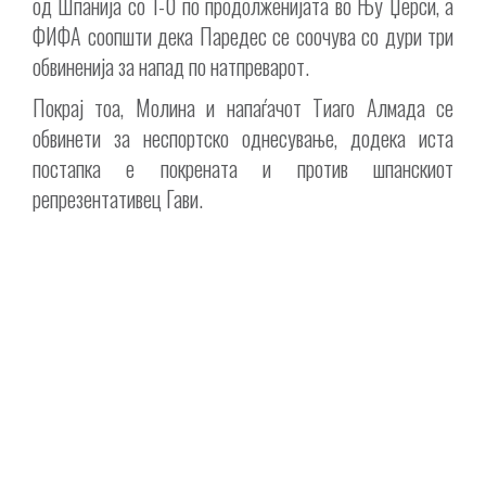
од Шпанија со 1-0 по продолженијата во Њу Џерси, а
ФИФА соопшти дека Паредес се соочува со дури три
обвиненија за напад по натпреварот.
Покрај тоа, Молина и напаѓачот Тиаго Алмада се
обвинети за неспортско однесување, додека иста
постапка е покрената и против шпанскиот
репрезентативец Гави.