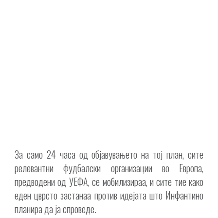
За само 24 часа од објавувањето на тој план, сите
релевантни фудбалски организации во Европа,
предводени од УЕФА, се мобилизираа, и сите тие како
еден цврсто застанаа против идејата што Инфантино
планира да ја спроведе.