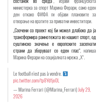
состанок во среда“
, изјави француската
министерка за спорт Марина Ферари, само еден
ден откако ФИФА ги објави плановите за
отворање на вратите за приватни инвеститори.
„Соочени со проект кој би можел длабоко да ја
трансформира рамнотежата во нашиот спорт, од
суштинско значење е европските засегнати
страни да зборуваат со еден глас“
, напиша
Марина Ферари на социјалната мрежа „X“.
Le football n’est pas à vendre.
pic.twitter.com/tp8Ydfjo0L
— Marina Ferrari (@Marina_Ferrari)
July 29,
2026