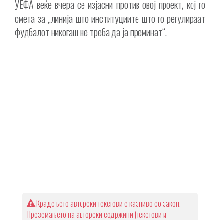
УЕФА веќе вчера се изјасни против овој проект, кој го
смета за „линија што институциите што го регулираат
фудбалот никогаш не треба да ја преминат“.
Крадењето авторски текстови е казниво со закон.
Преземањето на авторски содржини (текстови и