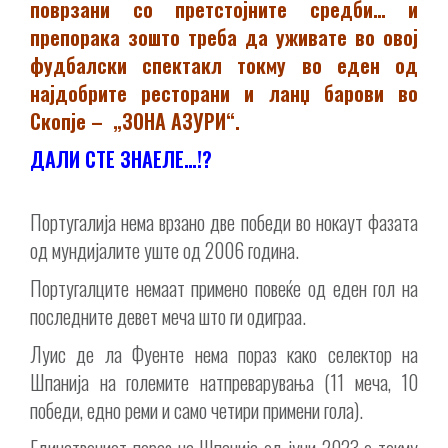
поврзани со претстојните средби… и
препорака зошто треба да уживате во овој
фудбалски спектакл токму во еден од
најдобрите ресторани и ланџ барови во
Скопје – „ЗОНА АЗУРИ“.
ДАЛИ СТЕ ЗНАЕЛЕ…!?
Португалија нема врзано две победи во нокаут фазата
од мундијалите уште од 2006 година.
Португалците немаат примено повеќе од еден гол на
последните девет меча што ги одиграа.
Луис де ла Фуенте нема пораз како селектор на
Шпанија на големите натпреварувања (11 меча, 10
победи, едно реми и само четири примени гола).
Единствениот пораз на Шпанија од јуни 2023 е токму