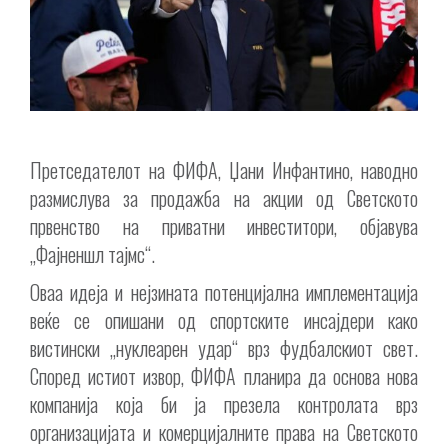
Претседателот на ФИФА, Џани Инфантино, наводно
размислува за продажба на акции од Светското
првенство на приватни инвеститори, објавува
„Фајненшл тајмс“.
Оваа идеја и нејзината потенцијална имплементација
веќе се опишани од спортските инсајдери како
вистински „нуклеарен удар“ врз фудбалскиот свет.
Според истиот извор, ФИФА планира да основа нова
компанија која би ја презела контролата врз
организацијата и комерцијалните права на Светското