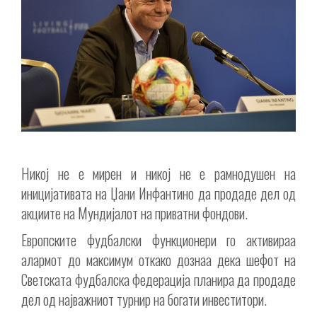
Никој не е мирен и никој не е рамнодушен на
иницијативата на Џани Инфантино да продаде дел од
акциите на Мундијалот на приватни фондови.
Европските фудбалски функционери го активираа
алармот до максимум откако дознаа дека шефот на
Светската фудбалска федерација планира да продаде
дел од најважниот турнир на богати инвеститори.