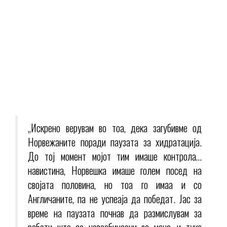
„Искрено верувам во тоа, дека загубивме од
Норвежаните поради паузата за хидратација.
До тој момент мојот тим имаше контрола…
навистина, Норвешка имаше голем посед на
својата половина, но тоа го имаа и со
Англичаните, па не успеаја да победат. Јас за
време на паузата почнав да размислувам за
работи што се невообичаени за мене, и тука