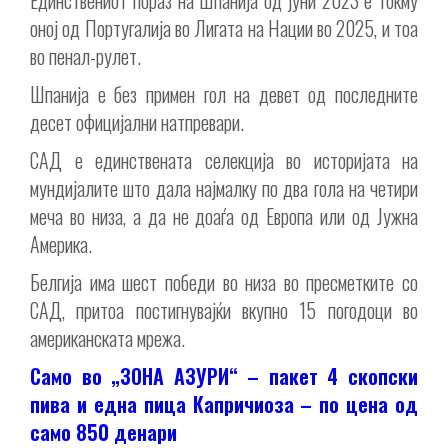
оној од Португалија во Лигата на Нации во 2025, и тоа
во пенал-рулет.
Шпанија е без примен гол на девет од последните
десет официјални натпревари.
САД е единствената селекција во историјата на
мундијалите што дала најмалку по два гола на четири
меча во низа, а да не доаѓа од Европа или од Јужна
Америка.
Белгија има шест победи во низа во пресметките со
САД, притоа постигнувајќи вкупно 15 погодоци во
американската мрежа.
Само во „ЗОНА АЗУРИ“ – пакет 4 скопски
пива и една пица Капричиоза – по цена од
само 850 денари