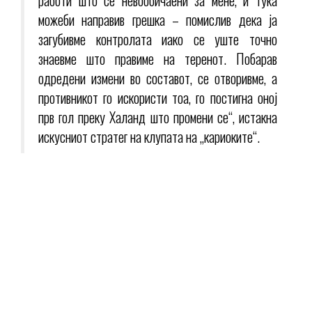
можеби направив грешка – помислив дека ја
загубивме контролата иако се уште точно
знаевме што правиме на теренот. Побарав
одредени измени во составот, се отворивме, а
противникот го искористи тоа, го постигна оној
прв гол преку Халанд што промени се“, истакна
искусниот стратег на клупата на „кариоките“.