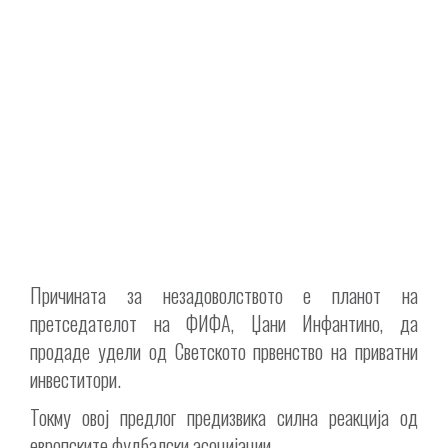
Причината за незадоволството е планот на
претседателот на ФИФА, Џани Инфантино, да
продаде удели од Светското првенство на приватни
инвеститори.
Токму овој предлог предизвика силна реакција од
европските фудбалски асоцијации.