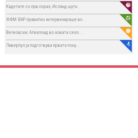
Кадетите со прв пораз, Исланд шутн...
ФФМ: ВАР правилно интервенираше во...
Велковски: Алкалоид во новата сезо...
Ливерпул ја подготвува првата пону...