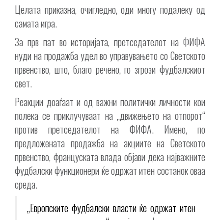
Целата приказна, очигледно, оди многу подалеку од
самата игра.
За прв пат во историјата, претседателот на ФИФА
нуди на продажба удел во управувањето со Светското
првенство, што, благо речено, го згрози фудбалскиот
свет.
Реакции доаѓаат и од важни политички личности кои
полека се приклучуваат на „движењето на отпорот“
против претседателот на ФИФА. Имено, по
предложената продажба на акциите на Светското
првенство, француската влада објави дека најважните
фудбалски функционери ќе одржат итен состанок оваа
среда.
„Европските фудбалски власти ќе одржат итен