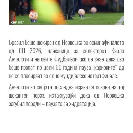
Бразил беше шокиран од Норвешка во осминафиналето
од СП 2026, шлаканица за селекторот Карло
Анчелоти и неговите фудбалери ако се знае дека ова
беше првпат по цели 60 години пауза „кариоките“ да
не се пласираат во едно мундијалско четвртфинале.
Анчелоти во својата последна изјава се осврна на тој
шокантен пораз, истакнувајќи дека од Норвешка
загубил поради – паузата за хидратација.