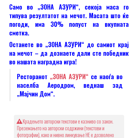
Само во „ЗОНА АЗУРИ“, секоја маса го
типува резултатот на мечот. Масата што ќе
погоди, има 30% попуст на вкупната
сметка.
Останете во „ЗОНА АЗУРИ“ до самиот крај
на мечот – да дознаете дали сте победник
во нашата наградна игра!
Ресторанот
„ЗОНА АЗУРИ“
се наоѓа во
населба Аеродром, веднаш зад
„Мајчин Дом“.
Крадењето авторски текстови е казниво со закон.
Преземањето на авторски содржини (текстови и
фотографии), како и нивно линкување НЕ е дозволено