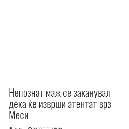
Непознат маж се заканувал
дека ќе изврши атентат врз
Меси
Екипа
09.08.2026 / 10:00