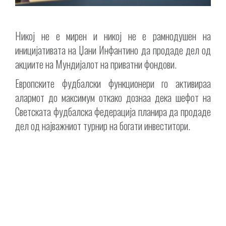
Никој не е мирен и никој не е рамнодушен на
иницијативата на Џани Инфантино да продаде дел од
акциите на Мундијалот на приватни фондови.
Европските фудбалски функционери го активираа
алармот до максимум откако дознаа дека шефот на
Светската фудбалска федерација планира да продаде
дел од најважниот турнир на богати инвеститори.