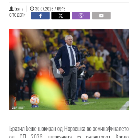
Екипа
30.07.2026 / 09:15
СПОДЕЛИ:
Бразил беше шокиран од Норвешка во осминафиналето
од СП 2026, шлаканица за селекторот Карло