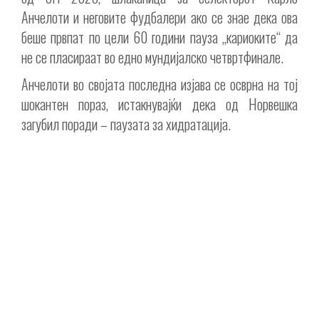
Анчелоти и неговите фудбалери ако се знае дека ова
беше првпат по цели 60 години пауза „кариоките“ да
не се пласираат во едно мундијалско четвртфинале.
Анчелоти во својата последна изјава се осврна на тој
шокантен пораз, истакнувајќи дека од Норвешка
загубил поради – паузата за хидратација.