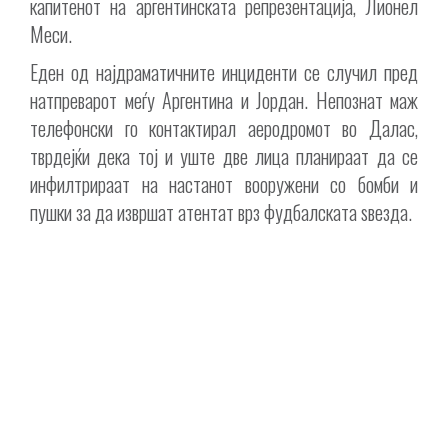
капитенот на аргентинската репрезентација, Лионел
Меси.
Еден од најдраматичните инциденти се случил пред
натпреварот меѓу Аргентина и Јордан. Непознат маж
телефонски го контактирал аеродромот во Далас,
тврдејќи дека тој и уште две лица планираат да се
инфилтрираат на настанот вооружени со бомби и
пушки за да извршат атентат врз фудбалската ѕвезда.