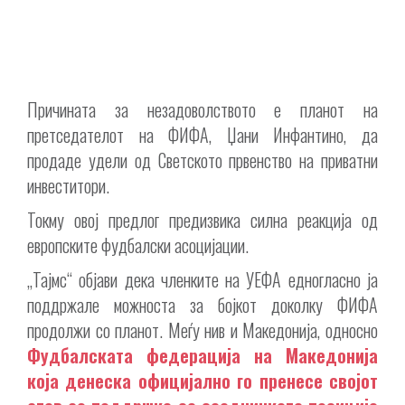
Причината за незадоволството е планот на
претседателот на ФИФА, Џани Инфантино, да
продаде удели од Светското првенство на приватни
инвеститори.
Токму овој предлог предизвика силна реакција од
европските фудбалски асоцијации.
„Тајмс“ објави дека членките на УЕФА едногласно ја
поддржале можноста за бојкот доколку ФИФА
продолжи со планот. Меѓу нив и Македонија, односно
Фудбалската федерација на Македонија
која денеска официјално го пренесе својот