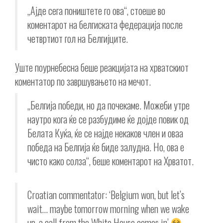
„Ајде сега поништете го ова“, стоеше во
коментарот на белгиската федерација после
четвртиот гол на Белгијците.
Уште поурнебесна беше реакцијата на хрватскиот
коментатор по завршувањето на мечот.
„Белгија победи, но да почекаме. Можеби утре
наутро кога ќе се разбудиме ќе дојде повик од
Белата Куќа, ќе се најде некаков член и оваа
победа на Белгија ќе биде залудна. Но, ова е
чисто како солза“, беше коментарот на Хрватот.
Croatian commentator: ‘Belgium won, but let’s
wait… maybe tomorrow morning when we wake
up, a call from the White House comes in’