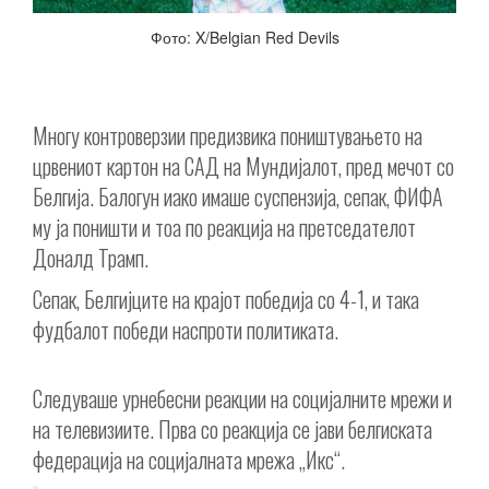
Фото: X/Belgian Red Devils
Многу контроверзии предизвика поништувањето на
црвениот картон на САД на Мундијалот, пред мечот со
Белгија. Балогун иако имаше суспензија, сепак, ФИФА
му ја поништи и тоа по реакција на претседателот
Доналд Трамп.
Сепак, Белгијците на крајот победија со 4-1, и така
фудбалот победи наспроти политиката.
Следуваше урнебесни реакции на социјалните мрежи и
на телевизиите. Прва со реакција се јави белгиската
федерација на социјалната мрежа „Икс“.