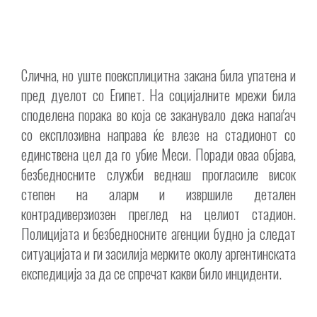
Слична, но уште поексплицитна закана била упатена и
пред дуелот со Египет. На социјалните мрежи била
споделена порака во која се заканувало дека напаѓач
со експлозивна направа ќе влезе на стадионот со
единствена цел да го убие Меси. Поради оваа објава,
безбедносните служби веднаш прогласиле висок
степен на аларм и извршиле детален
контрадиверзиозен преглед на целиот стадион.
Полицијата и безбедносните агенции будно ја следат
ситуацијата и ги засилија мерките околу аргентинската
експедиција за да се спречат какви било инциденти.