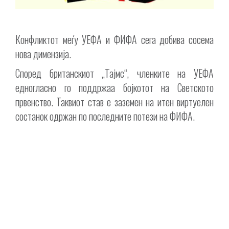
Конфликтот меѓу УЕФА и ФИФА сега добива сосема
нова димензија.
Според британскиот „Тајмс“, членките на УЕФА
едногласно го поддржаа бојкотот на Светското
првенство. Таквиот став е заземен на итен виртуелен
состанок одржан по последните потези на ФИФА.