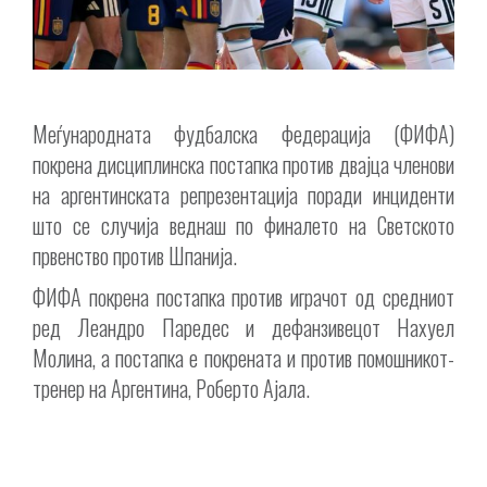
Меѓународната фудбалска федерација (ФИФА)
покрена дисциплинска постапка против двајца членови
на аргентинската репрезентација поради инциденти
што се случија веднаш по финалето на Светското
првенство против Шпанија.
ФИФА покрена постапка против играчот од средниот
ред Леандро Паредес и дефанзивецот Нахуел
Молина, а постапка е покрената и против помошникот-
тренер на Аргентина, Роберто Ајала.