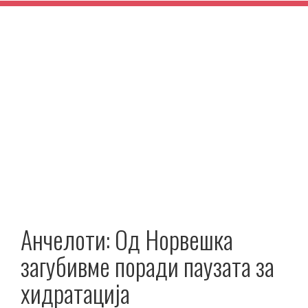
Анчелоти: Од Норвешка
загубивме поради паузата за
хидратација