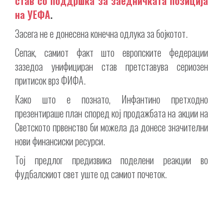
став со поддршка за заедничката позиција
на УЕФА
.
Засега не е донесена конечна одлука за бојкотот.
Сепак, самиот факт што европските федерации
зазедоа унифициран став претставува сериозен
притисок врз ФИФА.
Како што е познато, Инфантино претходно
презентираше план според кој продажбата на акции на
Светското првенство би можела да донесе значителни
нови финансиски ресурси.
Тој предлог предизвика поделени реакции во
фудбалскиот свет уште од самиот почеток.