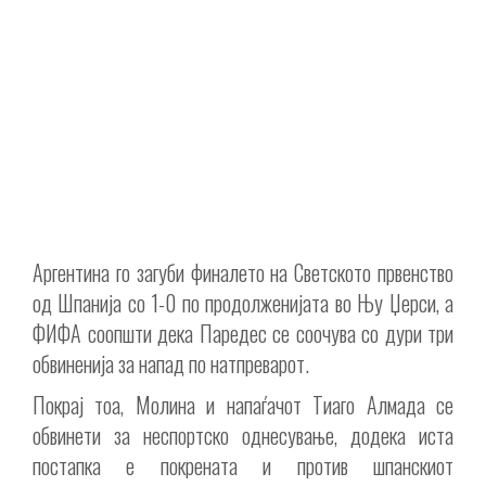
Аргентина го загуби финалето на Светското првенство
од Шпанија со 1-0 по продолженијата во Њу Џерси, а
ФИФА соопшти дека Паредес се соочува со дури три
обвиненија за напад по натпреварот.
Покрај тоа, Молина и напаѓачот Тиаго Алмада се
обвинети за неспортско однесување, додека иста
постапка е покрената и против шпанскиот