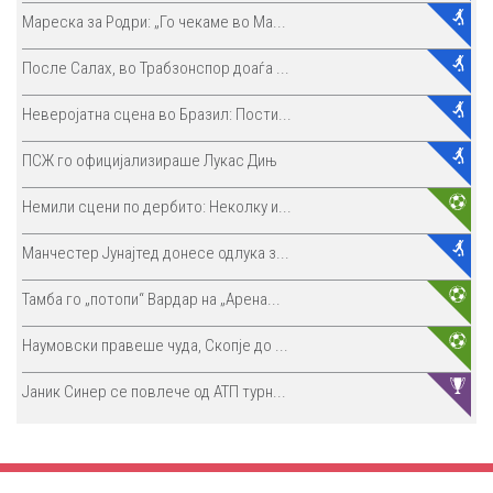
Мареска за Родри: „Го чекаме во Ма...
После Салах, во Трабзонспор доаѓа ...
Неверојатна сцена во Бразил: Пости...
ПСЖ го официјализираше Лукас Дињ
Немили сцени по дербито: Неколку и...
Манчестер Јунајтед донесе одлука з...
Тамба го „потопи“ Вардар на „Арена...
Наумовски правеше чуда, Скопје до ...
Јаник Синер се повлече од АТП турн...