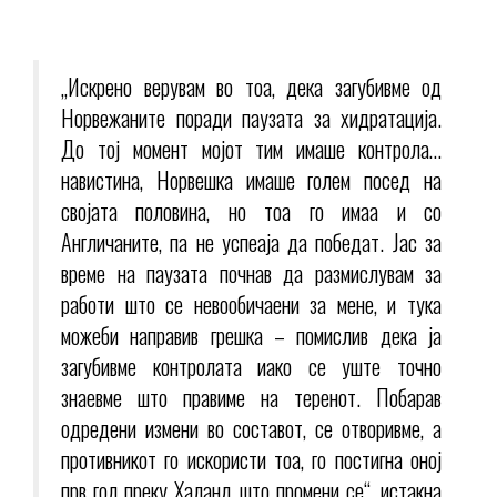
„Искрено верувам во тоа, дека загубивме од
Норвежаните поради паузата за хидратација.
До тој момент мојот тим имаше контрола…
навистина, Норвешка имаше голем посед на
својата половина, но тоа го имаа и со
Англичаните, па не успеаја да победат. Јас за
време на паузата почнав да размислувам за
работи што се невообичаени за мене, и тука
можеби направив грешка – помислив дека ја
загубивме контролата иако се уште точно
знаевме што правиме на теренот. Побарав
одредени измени во составот, се отворивме, а
противникот го искористи тоа, го постигна оној
прв гол преку Халанд што промени се“, истакна