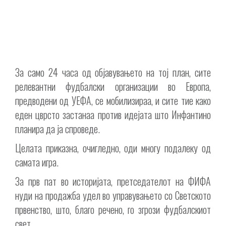
За само 24 часа од објавувањето на тој план, сите
релевантни фудбалски организации во Европа,
предводени од УЕФА, се мобилизираа, и сите тие како
еден цврсто застанаа против идејата што Инфантино
планира да ја спроведе.
Целата приказна, очигледно, оди многу подалеку од
самата игра.
За прв пат во историјата, претседателот на ФИФА
нуди на продажба удел во управувањето со Светското
првенство, што, благо речено, го згрози фудбалскиот
свет.