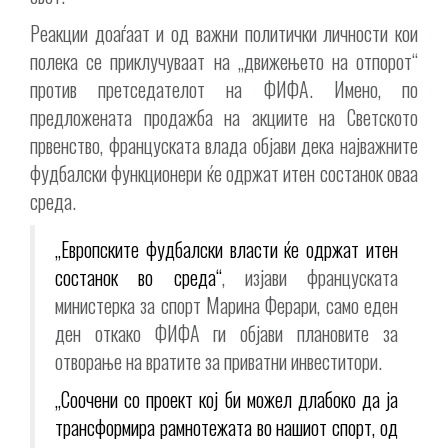
Реакции доаѓаат и од важни политички личности кои
полека се приклучуваат на „движењето на отпорот“
против претседателот на ФИФА. Имено, по
предложената продажба на акциите на Светското
првенство, француската влада објави дека најважните
фудбалски функционери ќе одржат итен состанок оваа
среда.
„Европските фудбалски власти ќе одржат итен
состанок во среда“
, изјави француската
министерка за спорт Марина Ферари, само еден
ден откако ФИФА ги објави плановите за
отворање на вратите за приватни инвеститори.
„Соочени со проект кој би можел длабоко да ја
трансформира рамнотежата во нашиот спорт, од