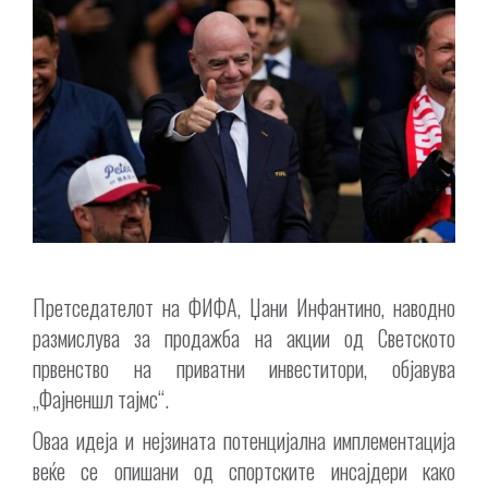
Претседателот на ФИФА, Џани Инфантино, наводно
размислува за продажба на акции од Светското
првенство на приватни инвеститори, објавува
„Фајненшл тајмс“.
Оваа идеја и нејзината потенцијална имплементација
веќе се опишани од спортските инсајдери како