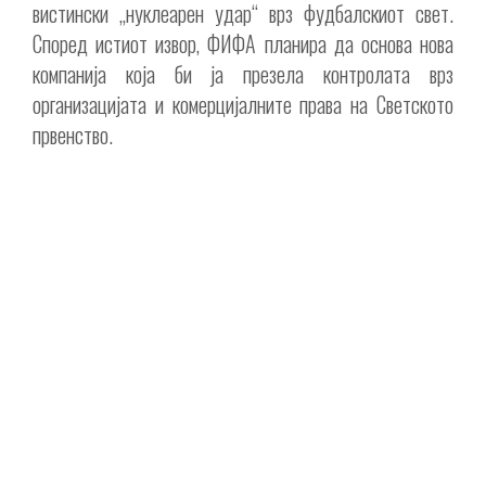
вистински „нуклеарен удар“ врз фудбалскиот свет.
Според истиот извор, ФИФА планира да основа нова
компанија која би ја презела контролата врз
организацијата и комерцијалните права на Светското
првенство.