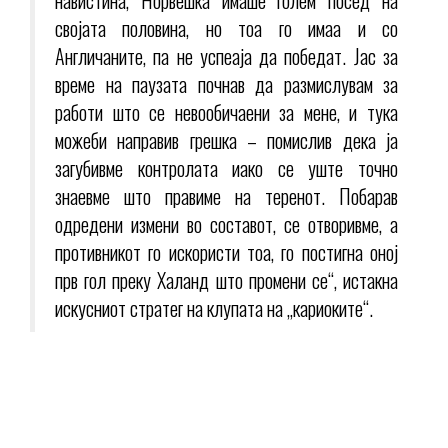
својата половина, но тоа го имаа и со
Англичаните, па не успеаја да победат. Јас за
време на паузата почнав да размислувам за
работи што се невообичаени за мене, и тука
можеби направив грешка – помислив дека ја
загубивме контролата иако се уште точно
знаевме што правиме на теренот. Побарав
одредени измени во составот, се отворивме, а
противникот го искористи тоа, го постигна оној
прв гол преку Халанд што промени се“, истакна
искусниот стратег на клупата на „кариоките“.