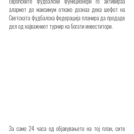
Европските фудбалски функционери го активираа
алармот до максимум откако дознаа дека шефот на
Светската фудбалска федерација планира да продаде
дел од најважниот турнир на богати инвеститори.
За само 24 часа од објавувањето на тој план, сите