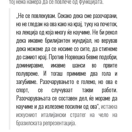
тој нема намера да се повлече од функцијата.
„Не се повлекувам. Секако дека сме разочарани,
но не гледам на ова како на крај, туку на почеток,
на лекција од која многу ќе научиме. Не би рекол
дека имавме брилијантен мундијал, но верував
дека можеме да се носиме со сите, да стигнеме
до самиот крај. Против Норвешка бевме подобри,
доминиравме, имавме шанси во првите
полувреме. И тогаш примивме два гола и
загубивме. Разочарувањето е големо, но ова е
спорт, се случуваат такви работи.
Разочарувањата се составен дел, ќе мораме да
научиме и да излеземе посилни од ова“,
истакна
искусниот италијански стратег на чело на
бразилската репрезентација.