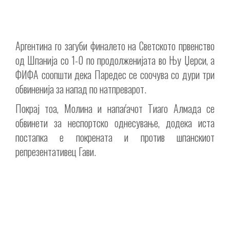
Аргентина го загуби финалето на Светското првенство
од Шпанија со 1-0 по продолженијата во Њу Џерси, а
ФИФА соопшти дека Паредес се соочува со дури три
обвиненија за напад по натпреварот.
Покрај тоа, Молина и напаѓачот Тиаго Алмада се
обвинети за неспортско однесување, додека иста
постапка е покрената и против шпанскиот
репрезентативец Гави.