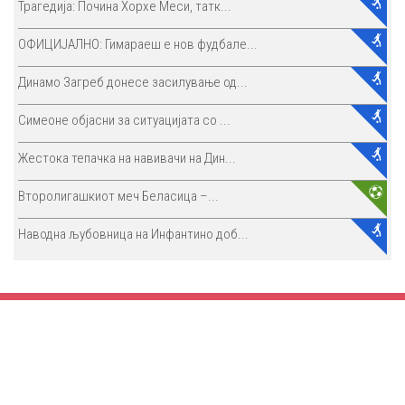
Трагедија: Почина Хорхе Меси, татк...
ОФИЦИЈАЛНО: Гимараеш е нов фудбале...
Динамо Загреб донесе засилување од...
Симеоне објасни за ситуацијата со ...
Жестока тепачка на навивачи на Дин...
Второлигашкиот меч Беласица –...
Наводна љубовница на Инфантино доб...