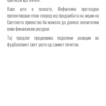
Како што е познато, Инфантино претходно
презентираше план според кој продажбата на акции на
Светското првенство би можела да донесе значителни
нови финансиски ресурси.
Тој предлог предизвика поделени реакции во
фудбалскиот свет уште од самиот почеток.