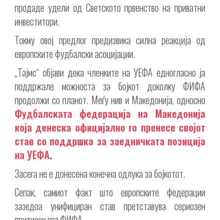
продаде удели од Светското првенство на приватни
инвеститори.
Токму овој предлог предизвика силна реакција од
европските фудбалски асоцијации.
„Тајмс“ објави дека членките на УЕФА едногласно ја
поддржале можноста за бојкот доколку ФИФА
продолжи со планот. Меѓу нив и Македонија, односно
Фудбалската федерација на Македонија
која денеска официјално го пренесе својот
став со поддршка за заедничката позиција
на УЕФА
.
Засега не е донесена конечна одлука за бојкотот.
Сепак, самиот факт што европските федерации
зазедоа унифициран став претставува сериозен
притисок врз ФИФА.