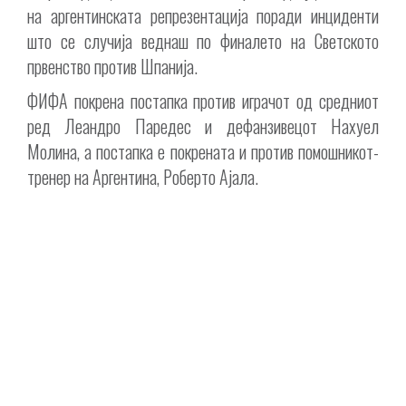
на аргентинската репрезентација поради инциденти
што се случија веднаш по финалето на Светското
првенство против Шпанија.
ФИФА покрена постапка против играчот од средниот
ред Леандро Паредес и дефанзивецот Нахуел
Молина, а постапка е покрената и против помошникот-
тренер на Аргентина, Роберто Ајала.