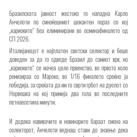
Бразилската јавност жестоко го нападна Карло
Анчелоти по синоќешниот шокантен пораз со кој
„кариоките“ беа елиминирани во осминафиналето од
СП 2026.
Италијанецот е најплатен светски селектор и беше
доведен за да го одведе Бразил до самиот врв, но
„кариоките“ се мачеа цело првенство, во првото коло
ремизираа со Мароко, во 1/16 финалето среќно ја
победија, за среќата да им го сврти грбот на дуелот со
Норвешка на кој примија два гола во последните
петнаесетина минути.
И додека навивачите и новинарите бараат смена на
селекторот, Анчелоти веднаш стави до знаење дека