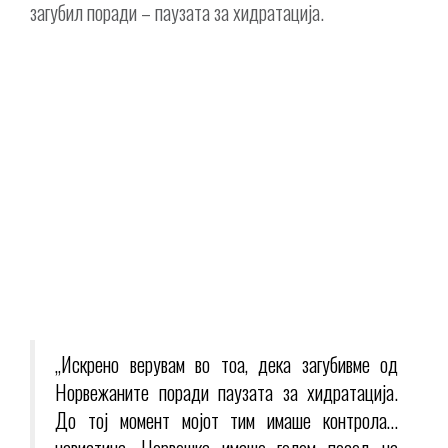
загубил поради – паузата за хидратација.
„Искрено верувам во тоа, дека загубивме од
Норвежаните поради паузата за хидратација.
До тој момент мојот тим имаше контрола…
навистина, Норвешка имаше голем посед на