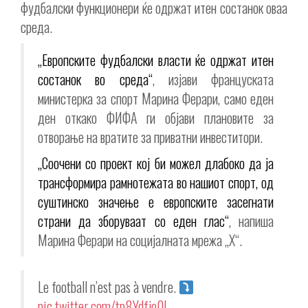
фудбалски функционери ќе одржат итен состанок оваа
среда.
„Европските фудбалски власти ќе одржат итен
состанок во среда“
, изјави француската
министерка за спорт Марина Ферари, само еден
ден откако ФИФА ги објави плановите за
отворање на вратите за приватни инвеститори.
„Соочени со проект кој би можел длабоко да ја
трансформира рамнотежата во нашиот спорт, од
суштинско значење е европските засегнати
страни да зборуваат со еден глас“
, напиша
Марина Ферари на социјалната мрежа „X“.
Le football n’est pas à vendre.
pic.twitter.com/tp8Ydfjo0L