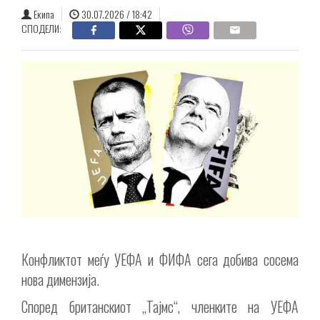
Екипа
30.07.2026 / 18:42
СПОДЕЛИ:
Конфликтот меѓу УЕФА и ФИФА сега добива сосема
нова димензија.
Според британскиот „Тајмс“, членките на УЕФА