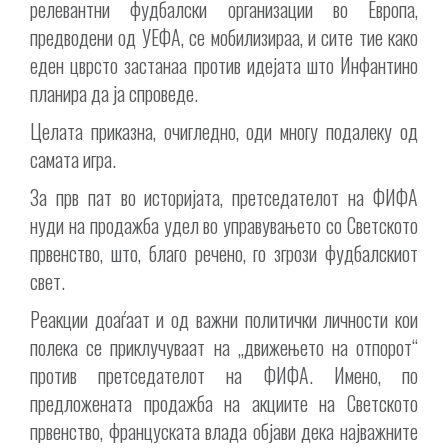
релевантни фудбалски организации во Европа,
предводени од УЕФА, се мобилизираа, и сите тие како
еден цврсто застанаа против идејата што Инфантино
планира да ја спроведе.
Целата приказна, очигледно, оди многу подалеку од
самата игра.
За прв пат во историјата, претседателот на ФИФА
нуди на продажба удел во управувањето со Светското
првенство, што, благо речено, го згрози фудбалскиот
свет.
Реакции доаѓаат и од важни политички личности кои
полека се приклучуваат на „движењето на отпорот“
против претседателот на ФИФА. Имено, по
предложената продажба на акциите на Светското
првенство, француската влада објави дека најважните