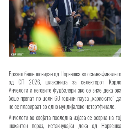
Бразил беше шокиран од Норвешка во осминафиналето
од СП 2026, шлаканица за селекторот Карло
Анчелоти и неговите фудбалери ако се знае дека ова
беше првпат по цели 60 години пауза „кариоките“ да
не се пласираат во едно мундијалско четвртфинале.
Анчелоти во својата последна изјава се осврна на тој
шокантен пораз, истакнувајќи дека од Норвешка