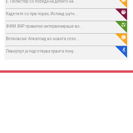
E. Пелистер со победа на дебито на...
Кадетите со прв пораз, Исланд шутн...
ФФМ: ВАР правилно интервенираше во...
Велковски: Алкалоид во новата сезо...
Ливерпул ја подготвува првата пону...