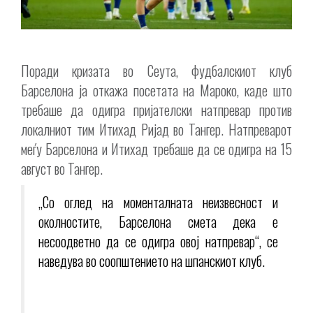
Поради кризата во Сеута, фудбалскиот клуб
Барселона ја откажа посетата на Мароко, каде што
требаше да одигра пријателски натпревар против
локалниот тим Итихад Ријад во Тангер. Натпреварот
меѓу Барселона и Итихад требаше да се одигра на 15
август во Тангер.
„Со оглед на моменталната неизвесност и
околностите, Барселона смета дека е
несоодветно да се одигра овој натпревар“, се
наведува во соопштението на шпанскиот клуб.