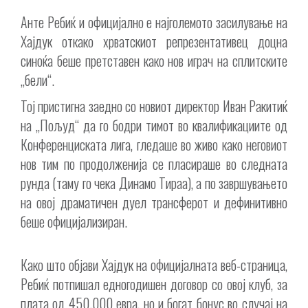
Анте Ребиќ и официјално е најголемото засилување на
Хајдук откако хрватскиот репрезентативец доцна
синоќа беше претставен како нов играч на сплитските
„бели“.
Тој пристигна заедно со новиот директор Иван Ракитиќ
на „Пољуд“ да го бодри тимот во квалификациите од
Конференциската лига, гледаше во живо како неговиот
нов тим по продолженија се пласираше во следната
рунда (таму го чека Динамо Тираа), а по завршувањето
на овој драматичен дуел трансферот и дефинитивно
беше официјализиран.
Како што објави Хајдук на официјалната веб-страница,
Ребиќ потпишал едногодишен договор со овој клуб, за
плата од 450.000 евра, но и богат бонус во случај на