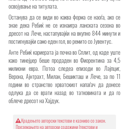
освојување на титулата.
Останува да се види во каква форма се наоѓа, ако се
знае дека Ребиќ не се изнаигра ланската сезона во
дресот на Лече, настапувајќи на вкупно 844 минути и
постигнувајќи само еден гол, во ремито со Јувентус.
Анте Ребиќ кариерата ја почна во Сплит, од каде уште
како тинејџер беше продаден во Фиорентина за 4,5
милиони евра. Потоа следеа епизоди во Лајпциг,
Верона, Ајнтрахт, Милан, Бешикташ и Лече, за по 11
години во странство хрватскиот напаѓач да донесе
одлука да се врати назад во татковината и да го
облече дресот на Хајдук.
Крадењето авторски текстови е казниво со закон.
Преземањето на авторски содржини (текстови и