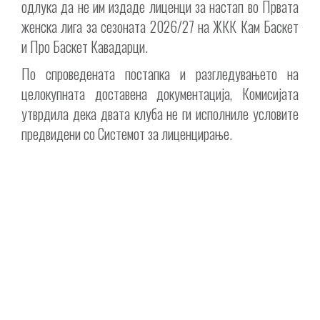
одлука да не им издаде лиценци за настап во Првата
женска лига за сезоната 2026/27 на ЖКК Кам Баскет
и Про Баскет Кавадарци.
По спроведената постапка и разгледувањето на
целокупната доставена документација, Комисијата
утврдила дека двата клуба не ги исполниле условите
предвидени со Системот за лиценцирање.