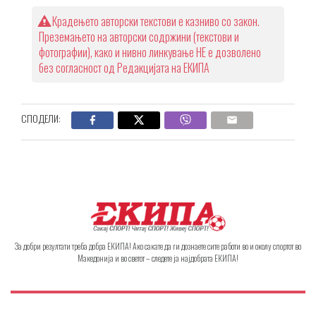
Крадењето авторски текстови е казниво со закон.
Преземањето на авторски содржини (текстови и
фотографии), како и нивно линкување НЕ е дозволено
без согласност од Редакцијата на ЕКИПА
СПОДЕЛИ:
За добри резултати треба добра ЕКИПА! Ако сакате да ги дознаете сите работи во и околу спортот во
Македонија и во светот – следете ја најдобрата ЕКИПА!