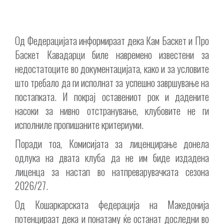
Од Федерацијата информираат дека Кам Баскет и Про
Баскет Кавадарци биле навремено известени за
недостатоците во документацијата, како и за условите
што требало да ги исполнат за успешно завршување на
постапката. И покрај оставениот рок и дадените
насоки за нивно отстранување, клубовите не ги
исполниле пропишаните критериуми.
Поради тоа, Комисијата за лиценцирање донела
одлука на двата клуба да не им биде издадена
лиценца за настап во натпреварувачката сезона
2026/27.
Од Кошаркарската федерација на Македонија
потенцираат дека и понатаму ќе останат доследни во