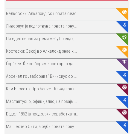
Велковски: Алкалоид во новата сезо...
Ливерпул ја подготвува првата пону...
По еден пенал за реми меѓу Шкендиј...
Костески: Секој во Алкалоид знае к...
Ѓорѓиев: Ќе се бориме повторно да ...
Арсенал го „заборава“ Винисиус со ...
Кам Баскет и Про Баскет Кавадарци ...
Мастантуоно, официјално, на позајм...
Бадел 1862 ја продолжи соработката...
Манчестер Сити ја одби првата пону...