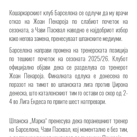
Кошаркарскиот клуб Барселона се одлучи да му врачи
отказ на Жоан Пенароја по слабиот почеток на
сезоната, а Чави Пасквал наводно е најдобриот избор
како негова замена, пренесуваат шпанските медиуми.
Барселона направи промена на тренерската позиција
по тешкиот почеток на сезоната 2025/26. Клубот
официјално објави дека се разделува со тренерот
Жоан Пенароја. Финалната одлука е донесена по
поразот на тимот во шпанската лига против Џирона
денеска, што каталонскиот тим го остави со скор од 2-
4 во Лига Ендеса по првите шест натпревари.
Шпанска „Марка“ пренесува дека поранешниот тренер
на Барселона, Чави Пасквал, кој моментално е без тим,