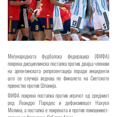
Меѓународната фудбалска федерација (ФИФА)
покрена дисциплинска постапка против двајца членови
на аргентинската репрезентација поради инциденти
што се случија веднаш по финалето на Светското
првенство против Шпанија.
ФИФА покрена постапка против играчот од средниот
ред Леандро Паредес и дефанзивецот Нахуел
Молина, а постапка е покрената и против помошникот-