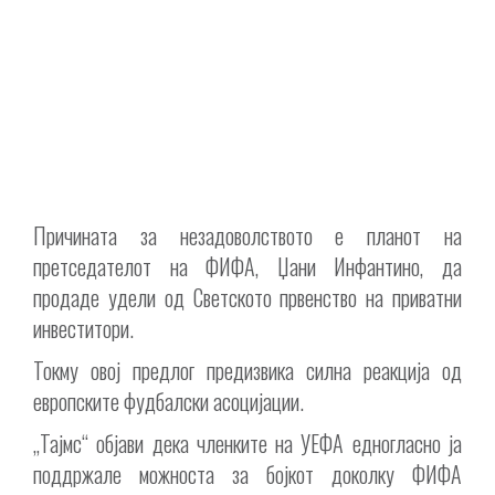
Причината за незадоволството е планот на
претседателот на ФИФА, Џани Инфантино, да
продаде удели од Светското првенство на приватни
инвеститори.
Токму овој предлог предизвика силна реакција од
европските фудбалски асоцијации.
„Тајмс“ објави дека членките на УЕФА едногласно ја
поддржале можноста за бојкот доколку ФИФА