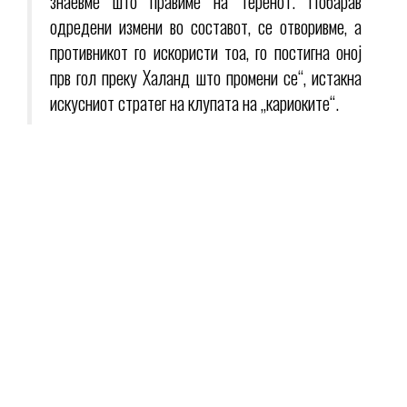
знаевме што правиме на теренот. Побарав
одредени измени во составот, се отворивме, а
противникот го искористи тоа, го постигна оној
прв гол преку Халанд што промени се“, истакна
искусниот стратег на клупата на „кариоките“.