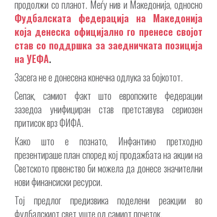
продолжи со планот. Меѓу нив и Македонија, односно
Фудбалската федерација на Македонија
која денеска официјално го пренесе својот
став со поддршка за заедничката позиција
на УЕФА
.
Засега не е донесена конечна одлука за бојкотот.
Сепак, самиот факт што европските федерации
зазедоа унифициран став претставува сериозен
притисок врз ФИФА.
Како што е познато, Инфантино претходно
презентираше план според кој продажбата на акции на
Светското првенство би можела да донесе значителни
нови финансиски ресурси.
Тој предлог предизвика поделени реакции во
фудбалскиот свет уште од самиот почеток.