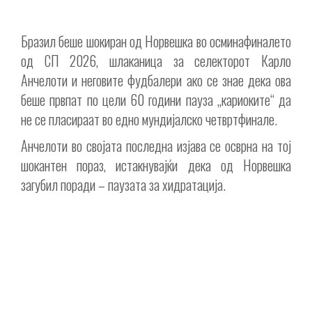
Бразил беше шокиран од Норвешка во осминафиналето
од СП 2026, шлаканица за селекторот Карло
Анчелоти и неговите фудбалери ако се знае дека ова
беше првпат по цели 60 години пауза „кариоките“ да
не се пласираат во едно мундијалско четвртфинале.
Анчелоти во својата последна изјава се осврна на тој
шокантен пораз, истакнувајќи дека од Норвешка
загубил поради – паузата за хидратација.