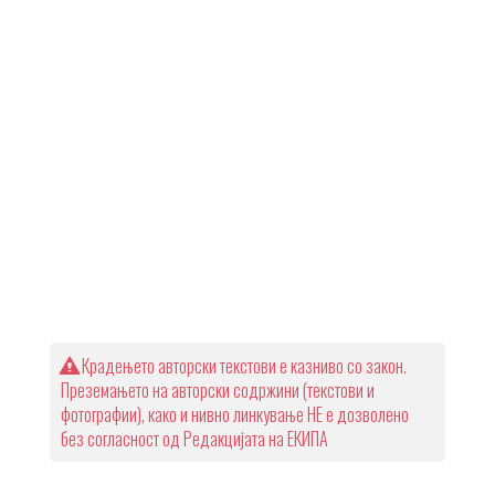
Крадењето авторски текстови е казниво со закон.
Преземањето на авторски содржини (текстови и
фотографии), како и нивно линкување НЕ е дозволено
без согласност од Редакцијата на ЕКИПА