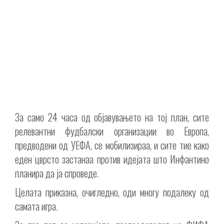
За само 24 часа од објавувањето на тој план, сите
релевантни фудбалски организации во Европа,
предводени од УЕФА, се мобилизираа, и сите тие како
еден цврсто застанаа против идејата што Инфантино
планира да ја спроведе.
Целата приказна, очигледно, оди многу подалеку од
самата игра.