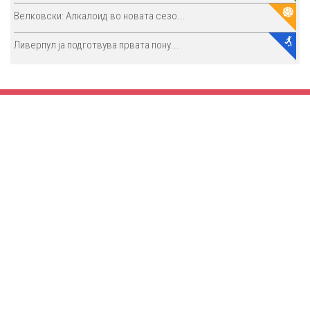
Велковски: Алкалоид во новата сезо...
Ливерпул ја подготвува првата пону...