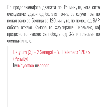
Во продолженијата двапати по 15 минути, кога сите
очекувавме удари од белата точка, се случи тоа, но
пенал само за Белгија во 120. минута, по помош од ВАР
собата откако Камара го фаулираше Тилеманс, кој
прецизно го изведе за победа од 3-2 и пласман во
осминафинале.
Belgium [3] – 2 Senegal – Y. Tielemans 120+5'
(Penalty)
by
u/ayoefico
in
soccer