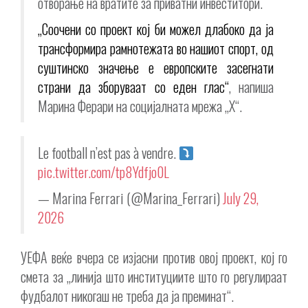
отворање на вратите за приватни инвеститори.
„Соочени со проект кој би можел длабоко да ја
трансформира рамнотежата во нашиот спорт, од
суштинско значење е европските засегнати
страни да зборуваат со еден глас“
, напиша
Марина Ферари на социјалната мрежа „X“.
Le football n’est pas à vendre.
pic.twitter.com/tp8Ydfjo0L
— Marina Ferrari (@Marina_Ferrari)
July 29,
2026
УЕФА веќе вчера се изјасни против овој проект, кој го
смета за „линија што институциите што го регулираат
фудбалот никогаш не треба да ја преминат“.