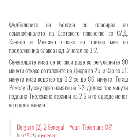
Фудбалерите на Белгија се пласираа во
осминафиналето на Светското првенство во САД,
Канада и Мексико откако во трилер меч по
продолженија славеа над Сенегал со 3-2.
Сенегалците имаа се во свои раце во регуларните 90
минути откако со головите на Диара во 25. и Сар во 51.
минута имаа водство од 0-2 се до 86. минута. Тогаш
Ромелу Лукаку прво намали на 1-2, додека три минути
подоцна Тиелеманс израмни на 2-2 и го одведе мечот
во продолженија.
Belgium [2]-2 Senegal – Youri Tielemans 89'
by
u/977x
in
soccer