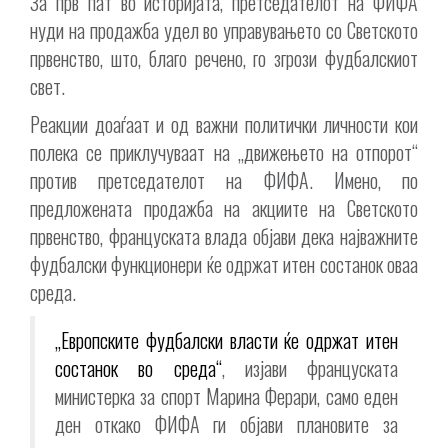
За прв пат во историјата, претседателот на ФИФА
нуди на продажба удел во управувањето со Светското
првенство, што, благо речено, го згрози фудбалскиот
свет.
Реакции доаѓаат и од важни политички личности кои
полека се приклучуваат на „движењето на отпорот“
против претседателот на ФИФА. Имено, по
предложената продажба на акциите на Светското
првенство, француската влада објави дека најважните
фудбалски функционери ќе одржат итен состанок оваа
среда.
„Европските фудбалски власти ќе одржат итен
состанок во среда“
, изјави француската
министерка за спорт Марина Ферари, само еден
ден откако ФИФА ги објави плановите за