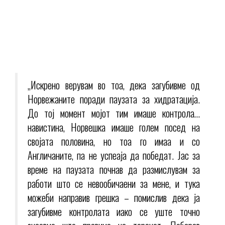
„Искрено верувам во тоа, дека загубивме од
Норвежаните поради паузата за хидратација.
До тој момент мојот тим имаше контрола…
навистина, Норвешка имаше голем посед на
својата половина, но тоа го имаа и со
Англичаните, па не успеаја да победат. Јас за
време на паузата почнав да размислувам за
работи што се невообичаени за мене, и тука
можеби направив грешка – помислив дека ја
загубивме контролата иако се уште точно