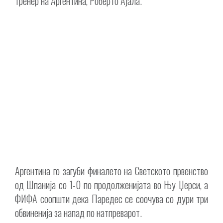
тренер на Аргентина, Роберто Ајала.
Аргентина го загуби финалето на Светското првенство
од Шпанија со 1-0 по продолженијата во Њу Џерси, а
ФИФА соопшти дека Паредес се соочува со дури три
обвиненија за напад по натпреварот.