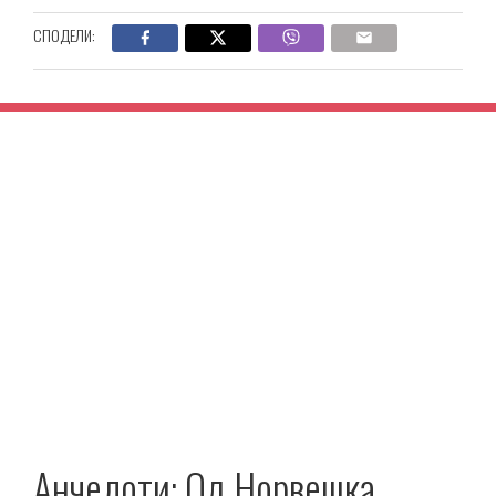
СПОДЕЛИ:
Анчелоти: Од Норвешка