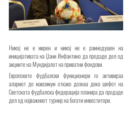
Никој не е мирен и никој не е рамнодушен на
иницијативата на Џани Инфантино да продаде дел од
акциите на Мундијалот на приватни фондови.
Европските фудбалски функционери го активираа
алармот до максимум откако дознаа дека шефот на
Светската фудбалска федерација планира да продаде
дел од најважниот турнир на богати инвеститори.