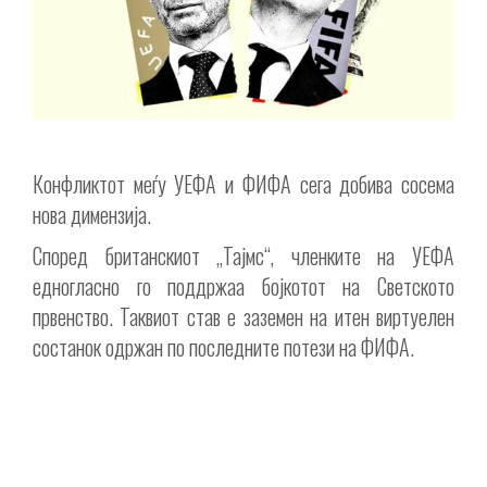
Конфликтот меѓу УЕФА и ФИФА сега добива сосема
нова димензија.
Според британскиот „Тајмс“, членките на УЕФА
едногласно го поддржаа бојкотот на Светското
првенство. Таквиот став е заземен на итен виртуелен
состанок одржан по последните потези на ФИФА.