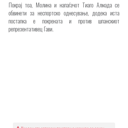
Покрај тоа, Молина и напаѓачот Тиаго Алмада се
обвинети за неспортско однесување, додека иста
постапка е покрената и против шпанскиот
репрезентативец Гави.