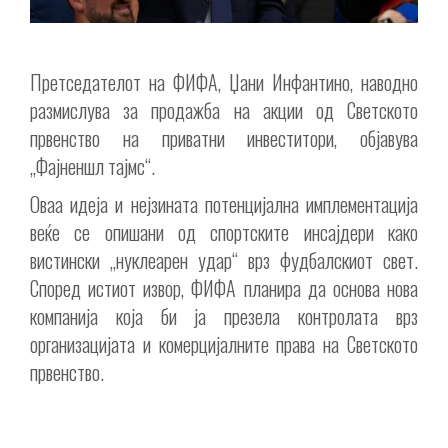
Претседателот на ФИФА, Џани Инфантино, наводно
размислува за продажба на акции од Светското
првенство на приватни инвеститори, објавува
„Фајненшл тајмс“.
Оваа идеја и нејзината потенцијална имплементација
веќе се опишани од спортските инсајдери како
вистински „нуклеарен удар“ врз фудбалскиот свет.
Според истиот извор, ФИФА планира да основа нова
компанија која би ја презела контролата врз
организацијата и комерцијалните права на Светското
првенство.