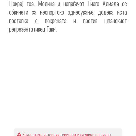
Покрај тоа, Молина и напаѓачот Тиаго Алмада се
обвинети за неспортско однесување, додека иста
постапка е покрената и против шпанскиот
репрезентативец Гави.
Крадењето авторски текстови е казниво со закон.