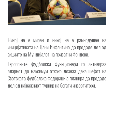
Никој не е мирен и никој не е рамнодушен на
иницијативата на Џани Инфантино да продаде дел од
акциите на Мундијалот на приватни фондови.
Европските фудбалски функционери го активираа
алармот до максимум откако дознаа дека шефот на
Светската фудбалска федерација планира да продаде
дел од најважниот турнир на богати инвеститори.