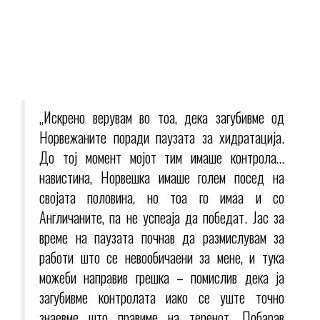
„Искрено верувам во тоа, дека загубивме од
Норвежаните поради паузата за хидратација.
До тој момент мојот тим имаше контрола…
навистина, Норвешка имаше голем посед на
својата половина, но тоа го имаа и со
Англичаните, па не успеаја да победат. Јас за
време на паузата почнав да размислувам за
работи што се невообичаени за мене, и тука
можеби направив грешка – помислив дека ја
загубивме контролата иако се уште точно
знаевме што правиме на теренот. Побарав