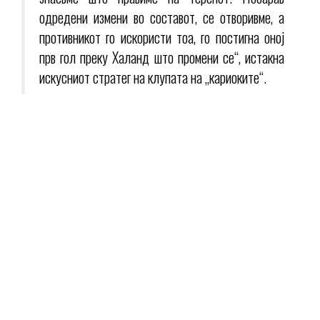
одредени измени во составот, се отворивме, а
противникот го искористи тоа, го постигна оној
прв гол преку Халанд што промени се“, истакна
искусниот стратег на клупата на „кариоките“.