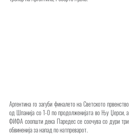
Аргентина го загуби финалето на Светското првенство
од Шпанија со 1-0 по продолженијата во Њу Џерси, а
ФИФА соопшти дека Паредес се соочува со дури три
обвиненија за напад по натпреварот.