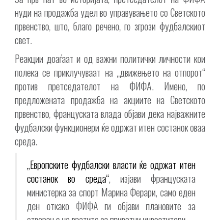
нуди на продажба удел во управувањето со Светското
првенство, што, благо речено, го згрози фудбалскиот
свет.
Реакции доаѓаат и од важни политички личности кои
полека се приклучуваат на „движењето на отпорот“
против претседателот на ФИФА. Имено, по
предложената продажба на акциите на Светското
првенство, француската влада објави дека најважните
фудбалски функционери ќе одржат итен состанок оваа
среда.
„Европските фудбалски власти ќе одржат итен
состанок во среда“
, изјави француската
министерка за спорт Марина Ферари, само еден
ден откако ФИФА ги објави плановите за
отворање на вратите за приватни инвеститори.