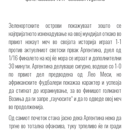
Зеленортските острови покажуваат зошто се
најпријатното изненадување на овој мундијал откако во
првиот нокаут меч во својата историја играат 1-1
против актуелниот светски првак Аргентина, дуел од
1/16 финалето на кој ќе мора се играат и дополнителни
30 минути. Аргентина делуваше сигурно, водеше со 1-0
по првиот дел предводена од Лео Меси, но
африканските фудбалери покажаа карактер и успеаја
да стигнат до израмнување, за во финишот голманот
Возиња да ги запре „гаучосите“ и да го одведе овој меч
во продолженија.
Oд самиот почеток стана јасно дека Аргентина нема да
тргне во тотална офанзива, туку трпеливо ќе ги гради