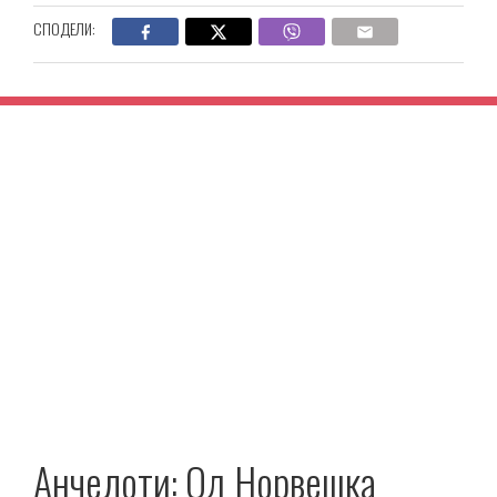
СПОДЕЛИ:
Анчелоти: Од Норвешка