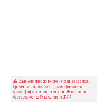
Крадењето авторски текстови е казниво со закон.
Преземањето на авторски содржини (текстови и
фотографии), како и нивно линкување НЕ е дозволено
без согласност од Редакцијата на ЕКИПА