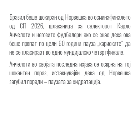
Бразил беше шокиран од Норвешка во осминафиналето
од СП 2026, шлаканица за селекторот Карло
Анчелоти и неговите фудбалери ако се знае дека ова
беше првпат по цели 60 години пауза „кариоките“ да
не се пласираат во едно мундијалско четвртфинале.
Анчелоти во својата последна изјава се осврна на тој
шокантен пораз, истакнувајќи дека од Норвешка
загубил поради – паузата за хидратација.