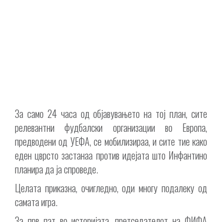
За само 24 часа од објавувањето на тој план, сите
релевантни фудбалски организации во Европа,
предводени од УЕФА, се мобилизираа, и сите тие како
еден цврсто застанаа против идејата што Инфантино
планира да ја спроведе.
Целата приказна, очигледно, оди многу подалеку од
самата игра.
За прв пат во историјата, претседателот на ФИФА