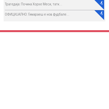
Трагедија: Почина Хорхе Меси, татк...
ОФИЦИЈАЛНО: Гимараеш е нов фудбале...