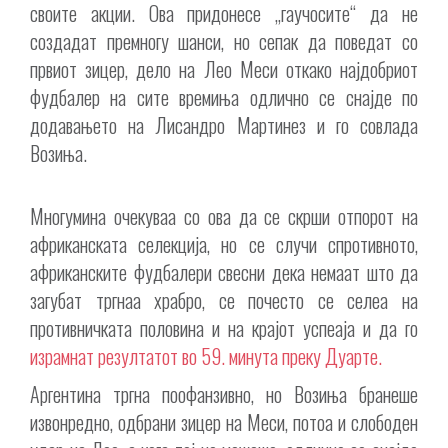
своите акции. Ова придонесе „гаучосите“ да не
создадат премногу шанси, но сепак да поведат со
првиот зицер, дело на Лео Меси откако најдобриот
фудбалер на сите времиња одлично се снајде по
додавањето на Лисандро Мартинез и го совлада
Возиња.
Многумина очекуваа со ова да се скрши отпорот на
африканската селекција, но се случи спротивното,
африканските фудбалери свесни дека немаат што да
загубат тргнаа храбро, се почесто се селеа на
противничката половина и на крајот успеаја и да го
израмнат резултатот во 59. минута преку Дуарте.
Аргентина тргна поофанзивно, но Возиња бранеше
извонредно, одбрани зицер на Меси, потоа и слободен