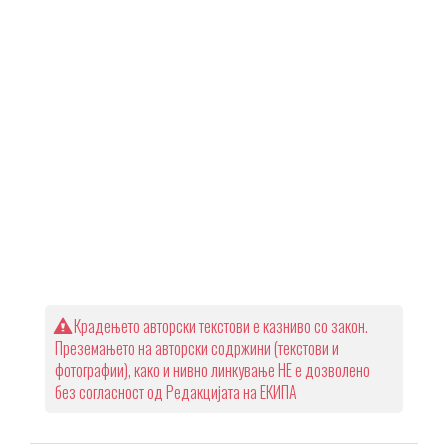
Крадењето авторски текстови е казниво со закон.
Преземањето на авторски содржини (текстови и
фотографии), како и нивно линкување НЕ е дозволено
без согласност од Редакцијата на ЕКИПА