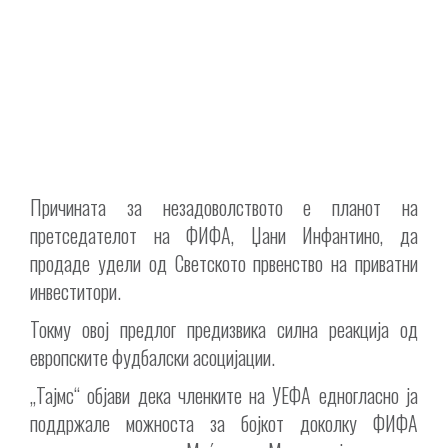
Причината за незадоволството е планот на
претседателот на ФИФА, Џани Инфантино, да
продаде удели од Светското првенство на приватни
инвеститори.
Токму овој предлог предизвика силна реакција од
европските фудбалски асоцијации.
„Тајмс“ објави дека членките на УЕФА едногласно ја
поддржале можноста за бојкот доколку ФИФА