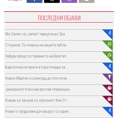
ПОСЛЕДНИ ОБЈАВИ
Мо Салах си „лапна“ парцела во Тра...
Стојанов: Со помош на нашата публи...
Гафури пред гостувањето кај Брегал...
Барселона испрати втора понуда за ...
Хорхе Мартин со рекорд до пол пози...
Јуниорките блеснаа против Норвешка...
Кожув се засили со српскиот бек Ст...
Рома го продолжи договорот со еден...