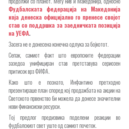
продолжи со планот. Меѓу нив и Македонија, односно
Фудбалската федерација на Македонија
која денеска официјално го пренесе својот
став со поддршка за заедничката позиција
на УЕФА
.
Засега не е донесена конечна одлука за бојкотот.
Сепак, самиот факт што европските федерации
зазедоа унифициран став претставува сериозен
притисок врз ФИФА.
Како што е познато, Инфантино претходно
презентираше план според кој продажбата на акции на
Светското првенство би можела да донесе значителни
нови финансиски ресурси.
Тој предлог предизвика поделени реакции во
фудбалскиот свет уште од самиот почеток.