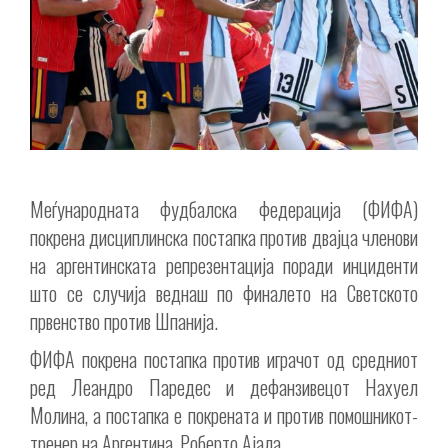
Меѓународната фудбалска федерација (ФИФА)
покрена дисциплинска постапка против двајца членови
на аргентинската репрезентација поради инциденти
што се случија веднаш по финалето на Светското
првенство против Шпанија.
ФИФА покрена постапка против играчот од средниот
ред Леандро Паредес и дефанзивецот Нахуел
Молина, а постапка е покрената и против помошникот-
тренер на Аргентина, Роберто Ајала.