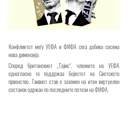
Конфликтот меѓу УЕФА и ФИФА сега добива сосема
нова димензија.
Според британскиот „Тајмс“, членките на УЕФА
едногласно го поддржаа бојкотот на Светското
првенство. Таквиот став е заземен на итен виртуелен
состанок одржан по последните потези на ФИФА.