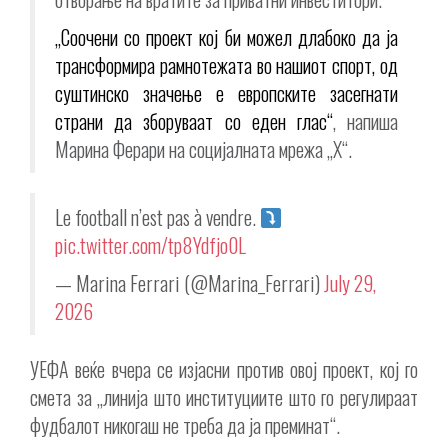
„Соочени со проект кој би можел длабоко да ја
трансформира рамнотежата во нашиот спорт, од
суштинско значење е европските засегнати
страни да зборуваат со еден глас“
, напиша
Марина Ферари на социјалната мрежа „X“.
Le football n’est pas à vendre.
pic.twitter.com/tp8Ydfjo0L
— Marina Ferrari (@Marina_Ferrari)
July 29,
2026
УЕФА веќе вчера се изјасни против овој проект, кој го
смета за „линија што институциите што го регулираат
фудбалот никогаш не треба да ја преминат“.