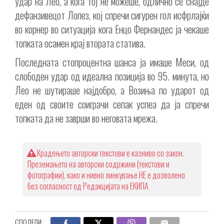
удар на Лео, а кога тој не можеше, одлично се снајде
дефанзивецот Лопез, кој спречи сигурен гол исфрлајќи
во корнер во ситуација кога Енцо Фернандес ја чекаше
топката осамен крај втората статива.
Последната стопроцентна шанса ја имаше Меси, од
слободен удар од идеална позиција во 95. минута, но
Лео не шутираше најдобро, а Возиња по ударот од
еден од своите соиграчи сепак успеа да ја спречи
топката да не заврши во неговата мрежа.
Крадењето авторски текстови е казниво со закон.
Преземањето на авторски содржини (текстови и
фотографии), како и нивно линкување НЕ е дозволено
без согласност од Редакцијата на ЕКИПА
СПОДЕЛИ: