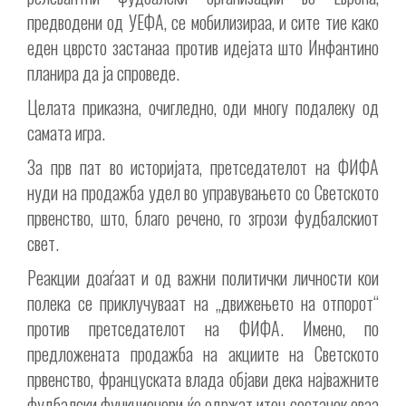
предводени од УЕФА, се мобилизираа, и сите тие како
еден цврсто застанаа против идејата што Инфантино
планира да ја спроведе.
Целата приказна, очигледно, оди многу подалеку од
самата игра.
За прв пат во историјата, претседателот на ФИФА
нуди на продажба удел во управувањето со Светското
првенство, што, благо речено, го згрози фудбалскиот
свет.
Реакции доаѓаат и од важни политички личности кои
полека се приклучуваат на „движењето на отпорот“
против претседателот на ФИФА. Имено, по
предложената продажба на акциите на Светското
првенство, француската влада објави дека најважните
фудбалски функционери ќе одржат итен состанок оваа