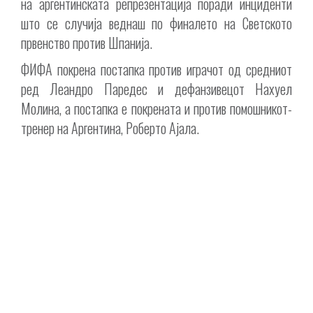
на аргентинската репрезентација поради инциденти
што се случија веднаш по финалето на Светското
првенство против Шпанија.
ФИФА покрена постапка против играчот од средниот
ред Леандро Паредес и дефанзивецот Нахуел
Молина, а постапка е покрената и против помошникот-
тренер на Аргентина, Роберто Ајала.