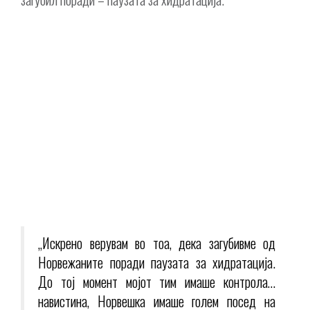
„Искрено верувам во тоа, дека загубивме од
Норвежаните поради паузата за хидратација.
До тој момент мојот тим имаше контрола…
навистина, Норвешка имаше голем посед на