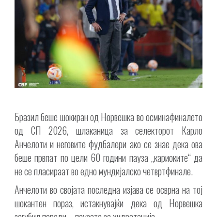
Бразил беше шокиран од Норвешка во осминафиналето
од СП 2026, шлаканица за селекторот Карло
Анчелоти и неговите фудбалери ако се знае дека ова
беше првпат по цели 60 години пауза „кариоките“ да
не се пласираат во едно мундијалско четвртфинале.
Анчелоти во својата последна изјава се осврна на тој
шокантен пораз, истакнувајќи дека од Норвешка
загубил поради – паузата за хидратација.