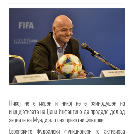
Никој не е мирен и никој не е рамнодушен на
иницијативата на Џани Инфантино да продаде дел од
акциите на Мундијалот на приватни фондови.
Европските фудбалски функционери го активираа