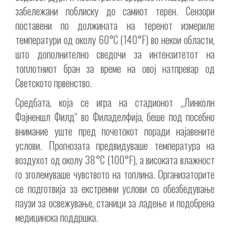
забележани поблиску до самиот терен. Сензори
поставени по должината на теренот измериле
температури од околу 60°C (140°F) во некои области,
што дополнително сведочи за интензитетот на
топлотниот бран за време на овој натпревар од
Светското првенство.
Средбата, која се игра на стадионот „Линколн
Фајненшл Филд“ во Филаделфија, беше под посебно
внимание уште пред почетокот поради најавените
услови. Прогнозата предвидуваше температура на
воздухот од околу 38°C (100°F), а високата влажност
го зголемуваше чувството на топлина. Организаторите
се подготвија за екстремни услови со обезбедување
паузи за освежување, станици за ладење и подобрена
медицинска поддршка.