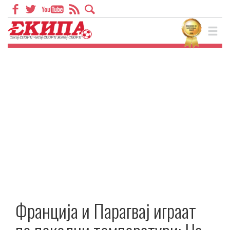
Франција и Парагвај играат