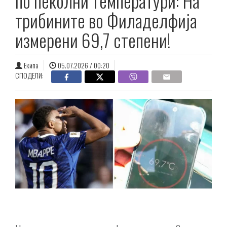
по пеколни температури: На
трибините во Филаделфија
измерени 69,7 степени!
Екипа
05.07.2026 / 00:20
СПОДЕЛИ: