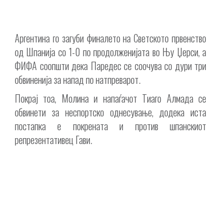
Аргентина го загуби финалето на Светското првенство
од Шпанија со 1-0 по продолженијата во Њу Џерси, а
ФИФА соопшти дека Паредес се соочува со дури три
обвиненија за напад по натпреварот.
Покрај тоа, Молина и напаѓачот Тиаго Алмада се
обвинети за неспортско однесување, додека иста
постапка е покрената и против шпанскиот
репрезентативец Гави.