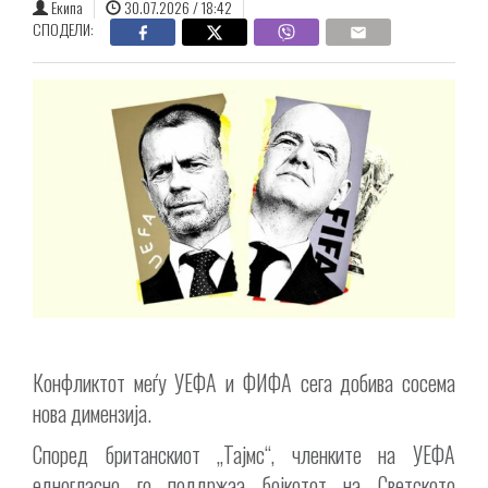
Екипа
30.07.2026 / 18:42
СПОДЕЛИ:
Конфликтот меѓу УЕФА и ФИФА сега добива сосема
нова димензија.
Според британскиот „Тајмс“, членките на УЕФА
едногласно го поддржаа бојкотот на Светското