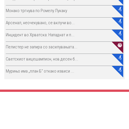
Монако тргнува по Ромелу Лукаку
Арсенал, неочекувано, се вклучи во...
Инцидент во Хрватска: Нападнат и п...
Пелистер не запира со засилувањата...
Светскиот вицешампион, нов десен б...
Мурињо има „план Б“ откако извиси ...