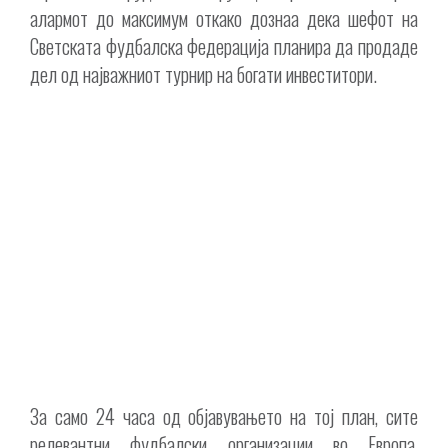
алармот до максимум откако дознаа дека шефот на
Светската фудбалска федерација планира да продаде
дел од најважниот турнир на богати инвеститори.
За само 24 часа од објавувањето на тој план, сите
релевантни фудбалски организации во Европа,