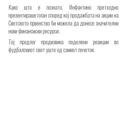
Како што е познато, Инфантино претходно
презентираше план според кој продажбата на акции на
Светското првенство би можела да донесе значителни
нови финансиски ресурси.
Тој предлог предизвика поделени реакции во
фудбалскиот свет уште од самиот почеток.