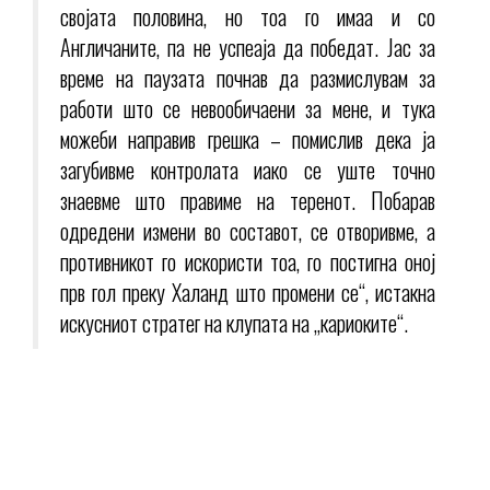
својата половина, но тоа го имаа и со
Англичаните, па не успеаја да победат. Јас за
време на паузата почнав да размислувам за
работи што се невообичаени за мене, и тука
можеби направив грешка – помислив дека ја
загубивме контролата иако се уште точно
знаевме што правиме на теренот. Побарав
одредени измени во составот, се отворивме, а
противникот го искористи тоа, го постигна оној
прв гол преку Халанд што промени се“, истакна
искусниот стратег на клупата на „кариоките“.