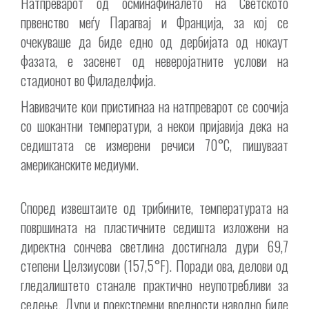
Натпреварот од осминафиналето на Светското
првенство меѓу Парагвај и Франција, за кој се
очекуваше да биде едно од дербијата од нокаут
фазата, е засенет од неверојатните услови на
стадионот во Филаделфија.
Навивачите кои пристигнаа на натпреварот се соочија
со шокантни температури, а некои пријавија дека на
седиштата се измерени речиси 70°C, пишуваат
американските медиуми.
Според извештаите од трибините, температурата на
површината на пластичните седишта изложени на
директна сончева светлина достигнала дури 69,7
степени Целзиусови (157,5°F). Поради ова, делови од
гледалиштето станале практично неупотребливи за
седење. Дури и поекстремни вредности наводно биле