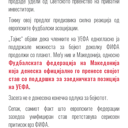
продаде удели од Светското првенство на приватни
инвеститори.
Токму овој предлог предизвика силна реакција од
европските фудбалски асоцијации.
„Тајмс“ објави дека членките на УЕФА едногласно ја
поддржале можноста за бојкот доколку ФИФА
продолжи со планот. Меѓу нив и Македонија, односно
Фудбалската федерација на Македонија
која денеска официјално го пренесе својот
став со поддршка за заедничката позиција
на УЕФА
.
Засега не е донесена конечна одлука за бојкотот.
Сепак, самиот факт што европските федерации
зазедоа унифициран став претставува сериозен
притисок врз ФИФА.