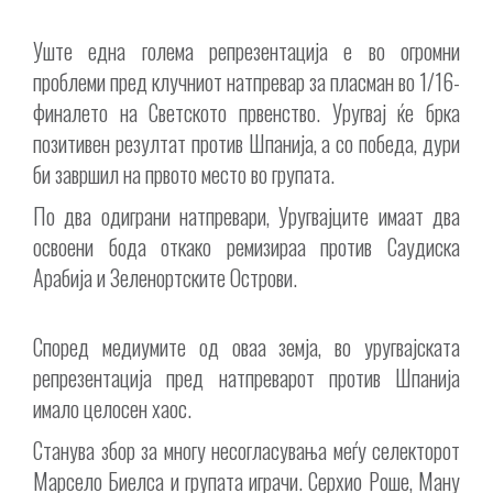
Уште една голема репрезентација е во огромни
проблеми пред клучниот натпревар за пласман во 1/16-
финалето на Светското првенство. Уругвај ќе брка
позитивен резултат против Шпанија, а со победа, дури
би завршил на првото место во групата.
По два одиграни натпревари, Уругвајците имаат два
освоени бода откако ремизираа против Саудиска
Арабија и Зеленортските Острови.
Според медиумите од оваа земја, во уругвајската
репрезентација пред натпреварот против Шпанија
имало целосен хаос.
Станува збор за многу несогласувања меѓу селекторот
Марсело Биелса и групата играчи. Серхио Роше, Ману