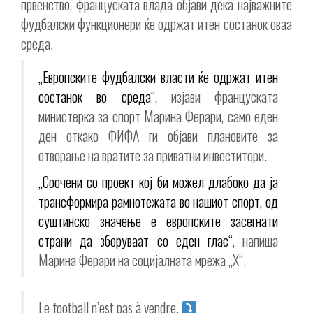
првенство, француската влада објави дека најважните
фудбалски функционери ќе одржат итен состанок оваа
среда.
„Европските фудбалски власти ќе одржат итен
состанок во среда“
, изјави француската
министерка за спорт Марина Ферари, само еден
ден откако ФИФА ги објави плановите за
отворање на вратите за приватни инвеститори.
„Соочени со проект кој би можел длабоко да ја
трансформира рамнотежата во нашиот спорт, од
суштинско значење е европските засегнати
страни да зборуваат со еден глас“
, напиша
Марина Ферари на социјалната мрежа „X“.
Le football n’est pas à vendre.