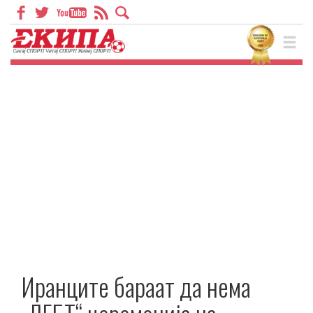
Иранците бараат да нема