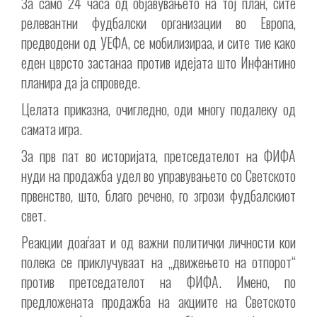
За само 24 часа од објавувањето на тој план, сите
релевантни фудбалски организации во Европа,
предводени од УЕФА, се мобилизираа, и сите тие како
еден цврсто застанаа против идејата што Инфантино
планира да ја спроведе.
Целата приказна, очигледно, оди многу подалеку од
самата игра.
За прв пат во историјата, претседателот на ФИФА
нуди на продажба удел во управувањето со Светското
првенство, што, благо речено, го згрози фудбалскиот
свет.
Реакции доаѓаат и од важни политички личности кои
полека се приклучуваат на „движењето на отпорот“
против претседателот на ФИФА. Имено, по
предложената продажба на акциите на Светското