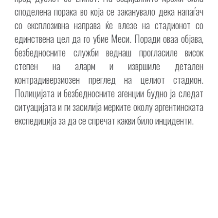
споделена порака во која се заканувало дека напаѓач
со експлозивна направа ќе влезе на стадионот со
единствена цел да го убие Меси. Поради оваа објава,
безбедносните служби веднаш прогласиле висок
степен на аларм и извршиле детален
контрадиверзиозен преглед на целиот стадион.
Полицијата и безбедносните агенции будно ја следат
ситуацијата и ги засилија мерките околу аргентинската
експедиција за да се спречат какви било инциденти.