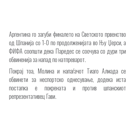
Аргентина го загуби финалето на Светското првенство
од Шпанија со 1-0 по продолженијата во Њу Џерси, а
ФИФА соопшти дека Паредес се соочува со дури три
обвиненија за напад по натпреварот.
Покрај тоа, Молина и напаѓачот Тиаго Алмада се
обвинети за неспортско однесување, додека иста
постапка е покрената и против шпанскиот
репрезентативец Гави.