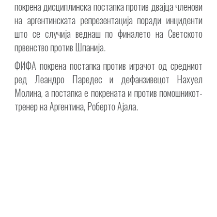
покрена дисциплинска постапка против двајца членови
на аргентинската репрезентација поради инциденти
што се случија веднаш по финалето на Светското
првенство против Шпанија.
ФИФА покрена постапка против играчот од средниот
ред Леандро Паредес и дефанзивецот Нахуел
Молина, а постапка е покрената и против помошникот-
тренер на Аргентина, Роберто Ајала.