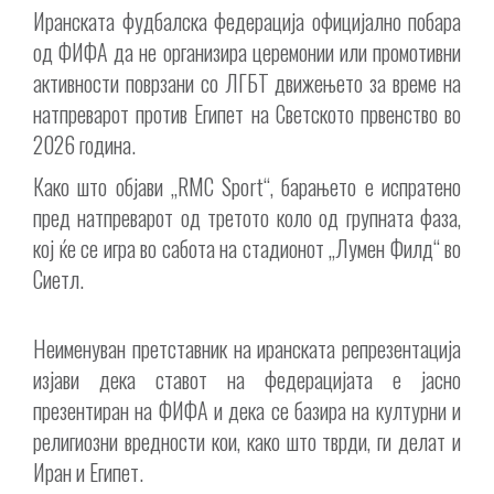
Иранската фудбалска федерација официјално побара
од ФИФА да не организира церемонии или промотивни
активности поврзани со ЛГБТ движењето за време на
натпреварот против Египет на Светското првенство во
2026 година.
Како што објави „RMC Sport“, барањето е испратено
пред натпреварот од третото коло од групната фаза,
кој ќе се игра во сабота на стадионот „Лумен Филд“ во
Сиетл.
Неименуван претставник на иранската репрезентација
изјави дека ставот на федерацијата е јасно
презентиран на ФИФА и дека се базира на културни и
религиозни вредности кои, како што тврди, ги делат и
Иран и Египет.