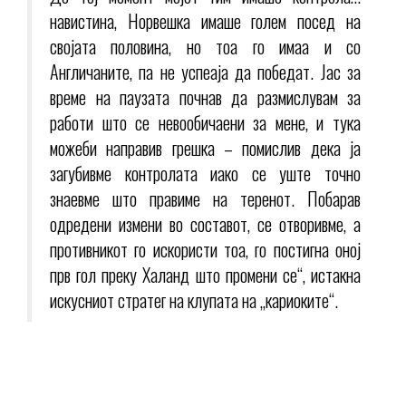
навистина, Норвешка имаше голем посед на
својата половина, но тоа го имаа и со
Англичаните, па не успеаја да победат. Јас за
време на паузата почнав да размислувам за
работи што се невообичаени за мене, и тука
можеби направив грешка – помислив дека ја
загубивме контролата иако се уште точно
знаевме што правиме на теренот. Побарав
одредени измени во составот, се отворивме, а
противникот го искористи тоа, го постигна оној
прв гол преку Халанд што промени се“, истакна
искусниот стратег на клупата на „кариоките“.