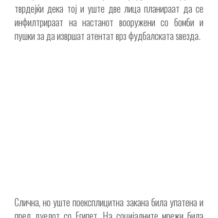
тврдејќи дека тој и уште две лица планираат да се
инфилтрираат на настанот вооружени со бомби и
пушки за да извршат атентат врз фудбалската ѕвезда.
Слична, но уште поексплицитна закана била упатена и
пред дуелот со Египет. На социјалните мрежи била