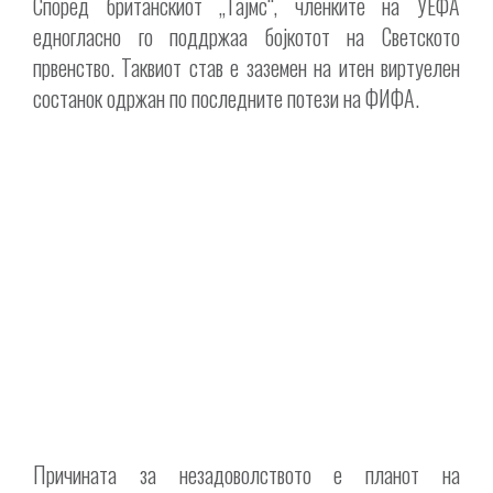
Според британскиот „Тајмс“, членките на УЕФА
едногласно го поддржаа бојкотот на Светското
првенство. Таквиот став е заземен на итен виртуелен
состанок одржан по последните потези на ФИФА.
Причината за незадоволството е планот на