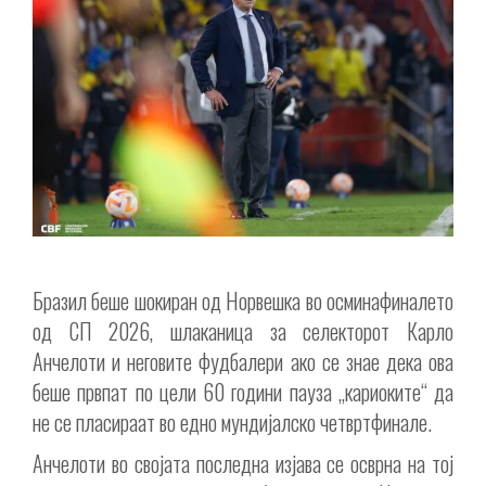
Бразил беше шокиран од Норвешка во осминафиналето
од СП 2026, шлаканица за селекторот Карло
Анчелоти и неговите фудбалери ако се знае дека ова
беше првпат по цели 60 години пауза „кариоките“ да
не се пласираат во едно мундијалско четвртфинале.
Анчелоти во својата последна изјава се осврна на тој