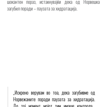
шокантен пораз, истакнувајќи дека од Норвешка
загубил поради – паузата за хидратација.
„Искрено верувам во тоа, дека загубивме од
Норвежаните поради паузата за хидратација.
До тој момент мојот тим имаше контрола…