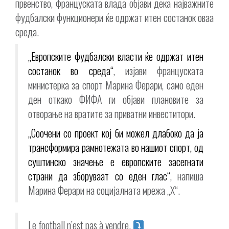
првенство, француската влада објави дека најважните
фудбалски функционери ќе одржат итен состанок оваа
среда.
„Европските фудбалски власти ќе одржат итен
состанок во среда“
, изјави француската
министерка за спорт Марина Ферари, само еден
ден откако ФИФА ги објави плановите за
отворање на вратите за приватни инвеститори.
„Соочени со проект кој би можел длабоко да ја
трансформира рамнотежата во нашиот спорт, од
суштинско значење е европските засегнати
страни да зборуваат со еден глас“
, напиша
Марина Ферари на социјалната мрежа „X“.
Le football n’est pas à vendre.