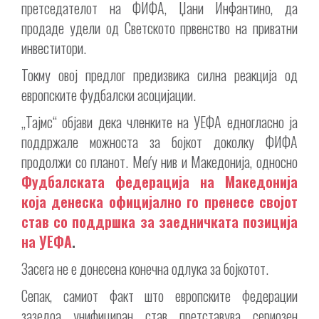
претседателот на ФИФА, Џани Инфантино, да
продаде удели од Светското првенство на приватни
инвеститори.
Токму овој предлог предизвика силна реакција од
европските фудбалски асоцијации.
„Тајмс“ објави дека членките на УЕФА едногласно ја
поддржале можноста за бојкот доколку ФИФА
продолжи со планот. Меѓу нив и Македонија, односно
Фудбалската федерација на Македонија
која денеска официјално го пренесе својот
став со поддршка за заедничката позиција
на УЕФА
.
Засега не е донесена конечна одлука за бојкотот.
Сепак, самиот факт што европските федерации
зазедоа унифициран став претставува сериозен