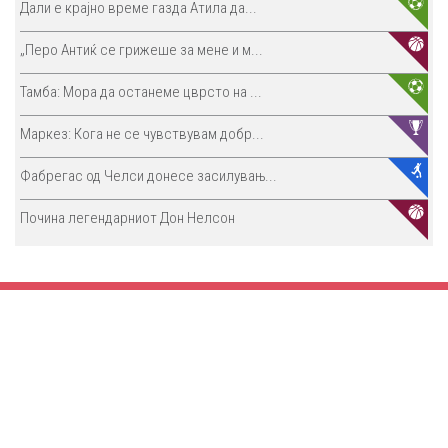
Дали е крајно време газда Атила да...
„Перо Антиќ се грижеше за мене и м...
Тамба: Мора да останеме цврсто на ...
Маркез: Кога не се чувствувам добр...
Фабрегас од Челси донесе засилувањ...
Почина легендарниот Дон Нелсон