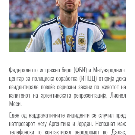
Федералното истражно биро (ФБИ) и Меѓународниот
центар за полициска соработка (ИПЦЦ) открија дека
евидентирале повеќе сериозни закани по животот на
капитенот на аргентинската репрезентација, Лионел
Меси.
Еден од најдраматичните инциденти се случил пред
натпреварот меѓу Аргентина и Јордан. Непознат маж
телефонски го контактирал аеродромот во Далас,