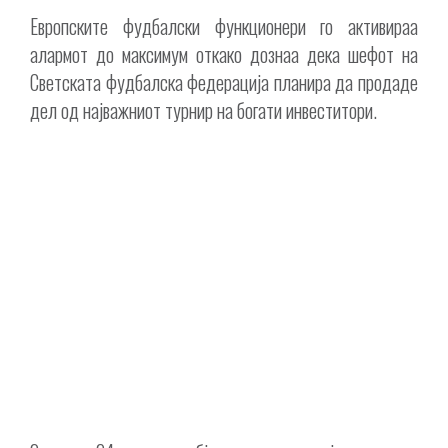
Европските фудбалски функционери го активираа
алармот до максимум откако дознаа дека шефот на
Светската фудбалска федерација планира да продаде
дел од најважниот турнир на богати инвеститори.