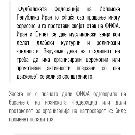
„Фудбалската федерација на Исламска
Република Иран го сфаќа ова прашање многу
сериозно и го претстави својот став на ФИФА.
Иран и Египет се две муслимански земји кои
делат длабоки културни и религиозни
вредности. Веруваме дека на стадионот не
треба да има организирани церемонии или
промотивни активности поврзани со ова
движење“, се вели во соопштението.
Засега не е познато дали ФИФА одговорила на
барањето на иранската федерација или дали
протоколот за организација на натпреварот ќе биде
променет поради тоа.