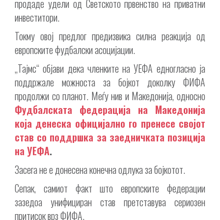
продаде удели од Светското првенство на приватни
инвеститори.
Токму овој предлог предизвика силна реакција од
европските фудбалски асоцијации.
„Тајмс“ објави дека членките на УЕФА едногласно ја
поддржале можноста за бојкот доколку ФИФА
продолжи со планот. Меѓу нив и Македонија, односно
Фудбалската федерација на Македонија
која денеска официјално го пренесе својот
став со поддршка за заедничката позиција
на УЕФА
.
Засега не е донесена конечна одлука за бојкотот.
Сепак, самиот факт што европските федерации
зазедоа унифициран став претставува сериозен
притисок врз ФИФА.