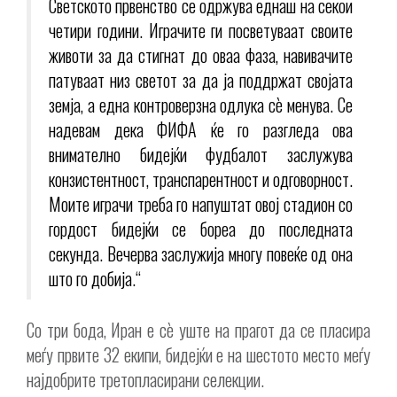
Светското првенство се одржува еднаш на секои
четири години. Играчите ги посветуваат своите
животи за да стигнат до оваа фаза, навивачите
патуваат низ светот за да ја поддржат својата
земја, а една контроверзна одлука сè менува. Се
надевам дека ФИФА ќе го разгледа ова
внимателно бидејќи фудбалот заслужува
конзистентност, транспарентност и одговорност.
Моите играчи треба го напуштат овој стадион со
гордост бидејќи се бореа до последната
секунда. Вечерва заслужија многу повеќе од она
што го добија.“
Со три бода, Иран е сè уште на прагот да се пласира
меѓу првите 32 екипи, бидејќи е на шестото место меѓу
најдобрите третопласирани селекции.