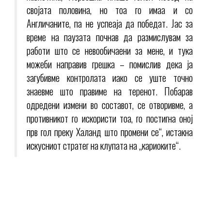
својата половина, но тоа го имаа и со
Англичаните, па не успеаја да победат. Јас за
време на паузата почнав да размислувам за
работи што се невообичаени за мене, и тука
можеби направив грешка – помислив дека ја
загубивме контролата иако се уште точно
знаевме што правиме на теренот. Побарав
одредени измени во составот, се отворивме, а
противникот го искористи тоа, го постигна оној
прв гол преку Халанд што промени се“, истакна
искусниот стратег на клупата на „кариоките“.