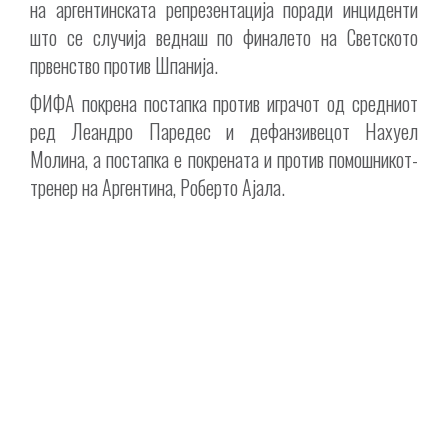
на аргентинската репрезентација поради инциденти
што се случија веднаш по финалето на Светското
првенство против Шпанија.
ФИФА покрена постапка против играчот од средниот
ред Леандро Паредес и дефанзивецот Нахуел
Молина, а постапка е покрената и против помошникот-
тренер на Аргентина, Роберто Ајала.