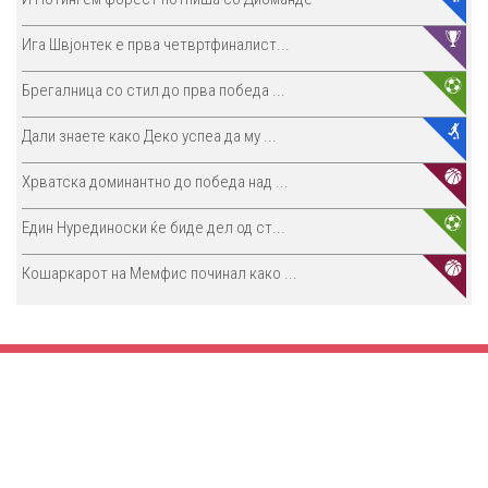
Ига Швјонтек е прва четвртфиналист...
Брегалница со стил до прва победа ...
Дали знаете како Деко успеа да му ...
Хрватска доминантно до победа над ...
Един Нурединоски ќе биде дел од ст...
Кошаркарот на Мемфис починал како ...