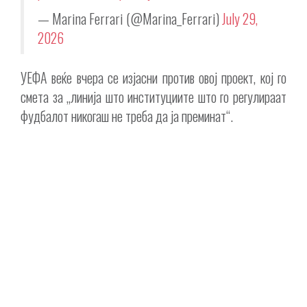
— Marina Ferrari (@Marina_Ferrari)
July 29,
2026
УЕФА веќе вчера се изјасни против овој проект, кој го
смета за „линија што институциите што го регулираат
фудбалот никогаш не треба да ја преминат“.