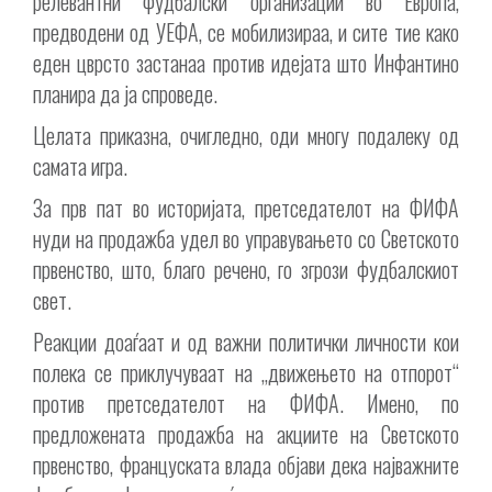
релевантни фудбалски организации во Европа,
предводени од УЕФА, се мобилизираа, и сите тие како
еден цврсто застанаа против идејата што Инфантино
планира да ја спроведе.
Целата приказна, очигледно, оди многу подалеку од
самата игра.
За прв пат во историјата, претседателот на ФИФА
нуди на продажба удел во управувањето со Светското
првенство, што, благо речено, го згрози фудбалскиот
свет.
Реакции доаѓаат и од важни политички личности кои
полека се приклучуваат на „движењето на отпорот“
против претседателот на ФИФА. Имено, по
предложената продажба на акциите на Светското
првенство, француската влада објави дека најважните