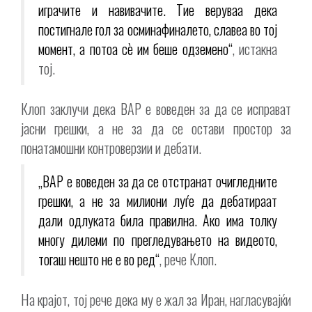
играчите и навивачите. Тие веруваа дека
постигнале гол за осминафиналето, славеа во тој
момент, а потоа сè им беше одземено“
, истакна
тој.
Клоп заклучи дека ВАР е воведен за да се исправат
јасни грешки, а не за да се остави простор за
понатамошни контроверзии и дебати.
„ВАР е воведен за да се отстранат очигледните
грешки, а не за милиони луѓе да дебатираат
дали одлуката била правилна. Ако има толку
многу дилеми по прегледувањето на видеото,
тогаш нешто не е во ред“
, рече Клоп.
На крајот, тој рече дека му е жал за Иран, нагласувајќи