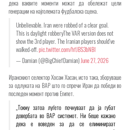
дека ваквите моменти можат да обележат цели
генерации на најголемата фудбалска сцена.
Unbelievable. Iran were robbed of a clear goal.
This is daylight robberyThe VAR version does not
show the 3rd player. The Iranian players should’ve
walked-off.
pic.twitter.com/hfJBS3bNBI
— Damian (@BigChiefDamian)
June 27, 2026
Иранскиот селектор Хосам Хасан, исто така, зборуваше
за одлуката на ВАР што го спречи Иран да победи во
последен момент против Египет.
„Токму затоа луѓето почнуваат да ја губат
довербата во ВАР системот. Ни беше кажано
дека е воведен за да се елиминираат