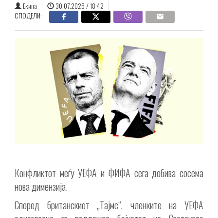
Екипа
30.07.2026 / 18:42
СПОДЕЛИ:
Конфликтот меѓу УЕФА и ФИФА сега добива сосема
нова димензија.
Според британскиот „Тајмс“, членките на УЕФА