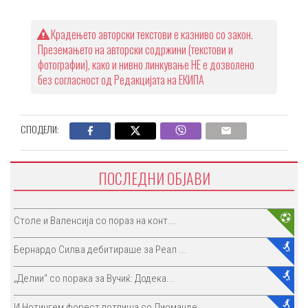
Крадењето авторски текстови е казниво со закон.
Преземањето на авторски содржини (текстови и
фотографии), како и нивно линкување НЕ е дозволено
без согласност од Редакцијата на ЕКИПА
СПОДЕЛИ:
ПОСЛЕДНИ ОБЈАВИ
Столе и Валенсија со пораз на конт...
Бернардо Силва дебитираше за Реал ...
„Делии“ со порака за Вучиќ: Додека...
И Нотингем форест потпиша со Диоманде