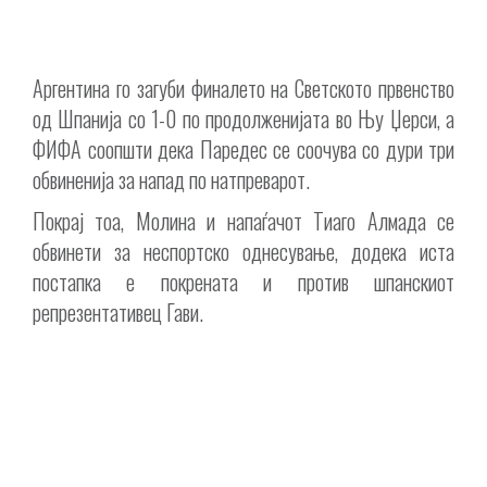
Аргентина го загуби финалето на Светското првенство
од Шпанија со 1-0 по продолженијата во Њу Џерси, а
ФИФА соопшти дека Паредес се соочува со дури три
обвиненија за напад по натпреварот.
Покрај тоа, Молина и напаѓачот Тиаго Алмада се
обвинети за неспортско однесување, додека иста
постапка е покрената и против шпанскиот
репрезентативец Гави.