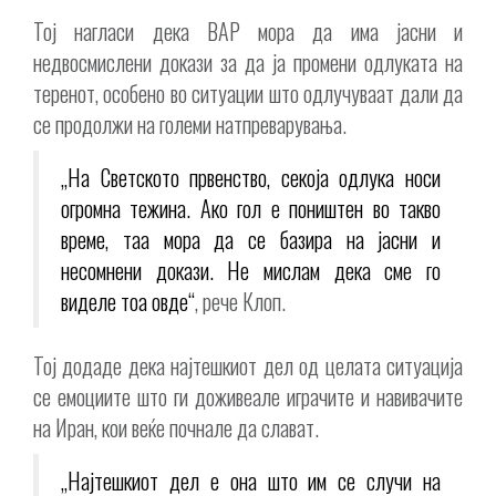
Тој нагласи дека ВАР мора да има јасни и
недвосмислени докази за да ја промени одлуката на
теренот, особено во ситуации што одлучуваат дали да
се продолжи на големи натпреварувања.
„На Светското првенство, секоја одлука носи
огромна тежина. Ако гол е поништен во такво
време, таа мора да се базира на јасни и
несомнени докази. Не мислам дека сме го
виделе тоа овде“
, рече Клоп.
Тој додаде дека најтешкиот дел од целата ситуација
се емоциите што ги доживеале играчите и навивачите
на Иран, кои веќе почнале да слават.
„Најтешкиот дел е она што им се случи на