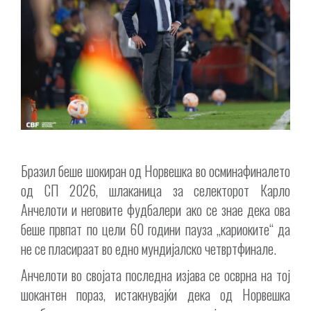
Бразил беше шокиран од Норвешка во осминафиналето
од СП 2026, шлаканица за селекторот Карло
Анчелоти и неговите фудбалери ако се знае дека ова
беше првпат по цели 60 години пауза „кариоките“ да
не се пласираат во едно мундијалско четвртфинале.
Анчелоти во својата последна изјава се осврна на тој
шокантен пораз, истакнувајќи дека од Норвешка