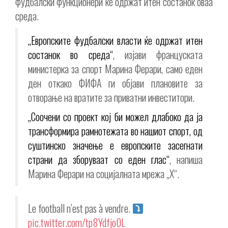
фудбалски функционери ќе одржат итен состанок оваа
среда.
„Европските фудбалски власти ќе одржат итен
состанок во среда“
, изјави француската
министерка за спорт Марина Ферари, само еден
ден откако ФИФА ги објави плановите за
отворање на вратите за приватни инвеститори.
„Соочени со проект кој би можел длабоко да ја
трансформира рамнотежата во нашиот спорт, од
суштинско значење е европските засегнати
страни да зборуваат со еден глас“
, напиша
Марина Ферари на социјалната мрежа „X“.
Le football n’est pas à vendre.
pic.twitter.com/tp8Ydfjo0L