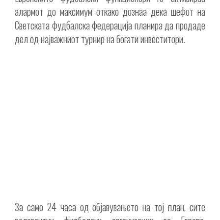
алармот до максимум откако дознаа дека шефот на
Светската фудбалска федерација планира да продаде
дел од најважниот турнир на богати инвеститори.
За само 24 часа од објавувањето на тој план, сите