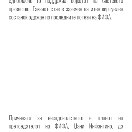
едногласно го поддржаа бојкотот на Светското
првенство. Таквиот став е заземен на итен виртуелен
состанок одржан по последните потези на ФИФА.
Причината за незадоволството е планот на
претседателот на ФИФА, Џани Инфантино, да