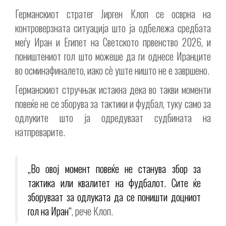
Германскиот стратег Јирген Клоп се осврна на
контроверзната ситуација што ја одбележа средбата
меѓу Иран и Египет на Светското првенство 2026, и
поништениот гол што можеше да ги однесе Иранците
во осминафиналето, иако сè уште ништо не е завршено.
Германскиот стручњак истакна дека во такви моменти
повеќе не се зборува за тактики и фудбал, туку само за
одлуките што ја одредуваат судбината на
натпреварите.
„Во овој момент повеќе не станува збор за
тактика или квалитет на фудбалот. Сите ќе
зборуваат за одлуката да се поништи доцниот
гол на Иран“
, рече Клоп.