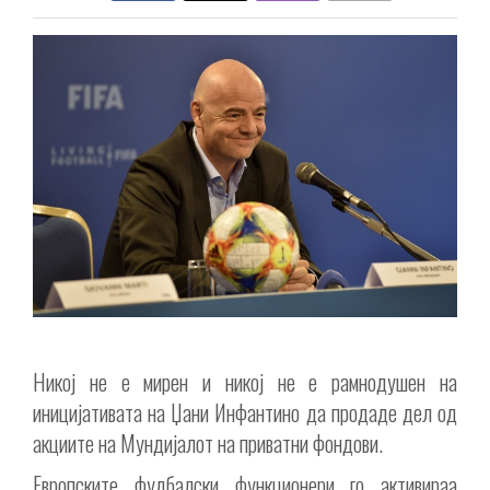
Никој не е мирен и никој не е рамнодушен на
иницијативата на Џани Инфантино да продаде дел од
акциите на Мундијалот на приватни фондови.
Европските фудбалски функционери го активираа