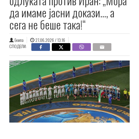
одлуката против Иран: „Мора
да имаме јасни докази…, а
сега не беше така!“
Екипа
27.06.2026 / 13:16
СПОДЕЛИ: