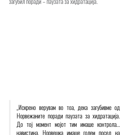
загубил поради – паузата за хидратација.
„Искрено верувам во тоа, дека загубивме од
Норвежаните поради паузата за хидратација.
До тој момент мојот тим имаше контрола…
навистина, Норвешка имаше голем посед на