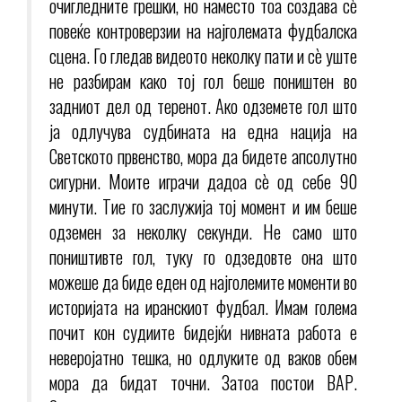
очигледните грешки, но наместо тоа создава сè
повеќе контроверзии на најголемата фудбалска
сцена. Го гледав видеото неколку пати и сè уште
не разбирам како тој гол беше поништен во
задниот дел од теренот. Ако одземете гол што
ја одлучува судбината на една нација на
Светското првенство, мора да бидете апсолутно
сигурни. Моите играчи дадоа сè од себе 90
минути. Тие го заслужија тој момент и им беше
одземен за неколку секунди. Не само што
поништивте гол, туку го одзедовте она што
можеше да биде еден од најголемите моменти во
историјата на иранскиот фудбал. Имам голема
почит кон судиите бидејќи нивната работа е
неверојатно тешка, но одлуките од ваков обем
мора да бидат точни. Затоа постои ВАР.