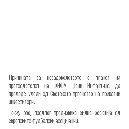
Причината за незадоволството е планот на
претседателот на ФИФА, Џани Инфантино, да
продаде удели од Светското првенство на приватни
инвеститори.
Токму овој предлог предизвика силна реакција од
европските фудбалски асоцијации.