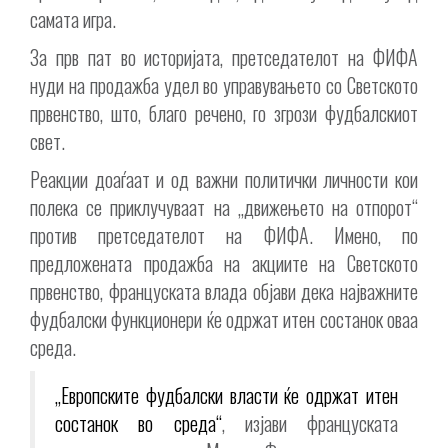
самата игра.
За прв пат во историјата, претседателот на ФИФА
нуди на продажба удел во управувањето со Светското
првенство, што, благо речено, го згрози фудбалскиот
свет.
Реакции доаѓаат и од важни политички личности кои
полека се приклучуваат на „движењето на отпорот“
против претседателот на ФИФА. Имено, по
предложената продажба на акциите на Светското
првенство, француската влада објави дека најважните
фудбалски функционери ќе одржат итен состанок оваа
среда.
„Европските фудбалски власти ќе одржат итен
состанок во среда“
, изјави француската