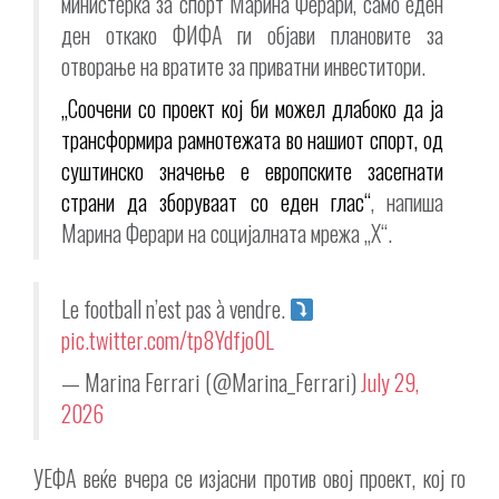
министерка за спорт Марина Ферари, само еден
ден откако ФИФА ги објави плановите за
отворање на вратите за приватни инвеститори.
„Соочени со проект кој би можел длабоко да ја
трансформира рамнотежата во нашиот спорт, од
суштинско значење е европските засегнати
страни да зборуваат со еден глас“
, напиша
Марина Ферари на социјалната мрежа „X“.
Le football n’est pas à vendre.
pic.twitter.com/tp8Ydfjo0L
— Marina Ferrari (@Marina_Ferrari)
July 29,
2026
УЕФА веќе вчера се изјасни против овој проект, кој го