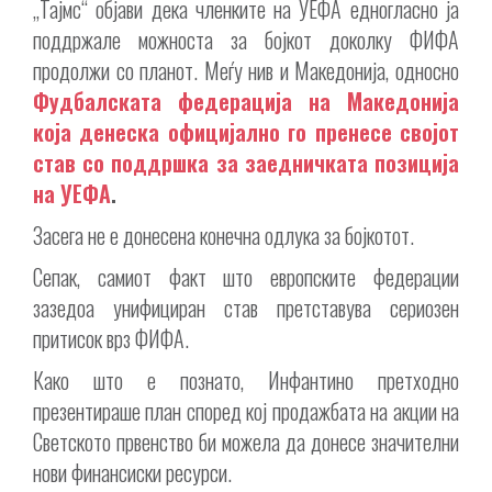
„Тајмс“ објави дека членките на УЕФА едногласно ја
поддржале можноста за бојкот доколку ФИФА
продолжи со планот. Меѓу нив и Македонија, односно
Фудбалската федерација на Македонија
која денеска официјално го пренесе својот
став со поддршка за заедничката позиција
на УЕФА
.
Засега не е донесена конечна одлука за бојкотот.
Сепак, самиот факт што европските федерации
зазедоа унифициран став претставува сериозен
притисок врз ФИФА.
Како што е познато, Инфантино претходно
презентираше план според кој продажбата на акции на
Светското првенство би можела да донесе значителни
нови финансиски ресурси.