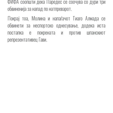
ФИФА соопшти дека Паредес се соочува со дури три
обвиненија за напад по натпреварот.
Покрај тоа, Молина и напаѓачот Тиаго Алмада се
обвинети за неспортско однесување, додека иста
постапка е покрената и против шпанскиот
репрезентативец Гави.