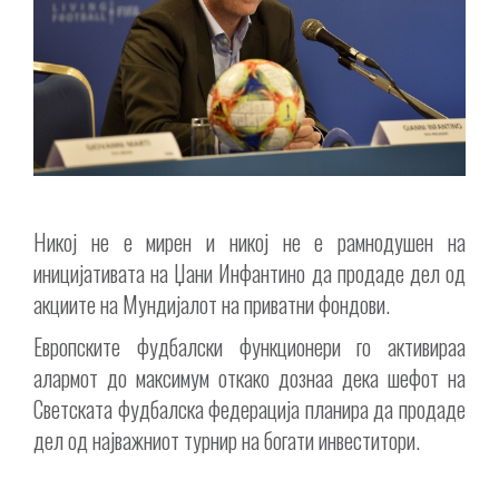
Никој не е мирен и никој не е рамнодушен на
иницијативата на Џани Инфантино да продаде дел од
акциите на Мундијалот на приватни фондови.
Европските фудбалски функционери го активираа
алармот до максимум откако дознаа дека шефот на
Светската фудбалска федерација планира да продаде
дел од најважниот турнир на богати инвеститори.