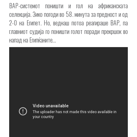
ВАР-системот поништи и гол на африканската
селекција. Зико погоди во 58. минута за предност и од
2-0 на Египет. Но, веднаш потоа реагираше ВАР, па
главниот судија го поништи голот поради прекршок во
напад на Египќаните…