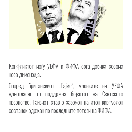
Конфликтот меѓу УЕФА и ФИФА сега добива сосема
нова димензија.
Според британскиот „Тајмс“, членките на УЕФА
едногласно го поддржаа бојкотот на Светското
првенство. Таквиот став е заземен на итен виртуелен
состанок одржан по последните потези на ФИФА.