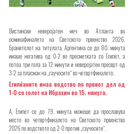
Вистински неверојатен меч во Атланта во
осминафиналето на Светското првенство 2026.
Бранителот на титулата, Аргентина се до 80. минута
имаше негатива од 0-2 во пресметката со Египет, а
потоа три гола за 12 минути и неверојатен пресврт од
3-2 за пласман на „гаучосите“ во четвртфиналето.
Египќаните имаа водство по првиот дел од
1-0 со голот на Ибрахим во 15. минута.
А, Египет се до 79. минута можеше да прославува
место во четвртфиналето на Светското првенство
2026 по водството од 2-0 против „гаучосите“.