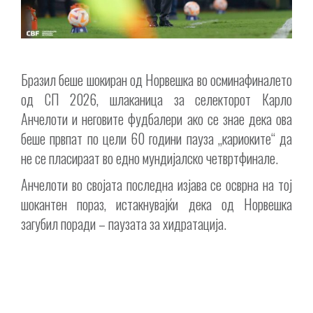
Бразил беше шокиран од Норвешка во осминафиналето
од СП 2026, шлаканица за селекторот Карло
Анчелоти и неговите фудбалери ако се знае дека ова
беше првпат по цели 60 години пауза „кариоките“ да
не се пласираат во едно мундијалско четвртфинале.
Анчелоти во својата последна изјава се осврна на тој
шокантен пораз, истакнувајќи дека од Норвешка
загубил поради – паузата за хидратација.