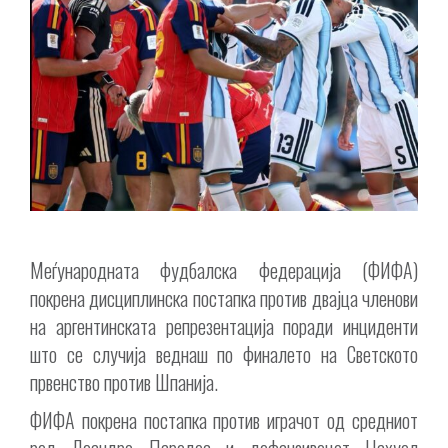
Меѓународната фудбалска федерација (ФИФА)
покрена дисциплинска постапка против двајца членови
на аргентинската репрезентација поради инциденти
што се случија веднаш по финалето на Светското
првенство против Шпанија.
ФИФА покрена постапка против играчот од средниот
ред Леандро Паредес и дефанзивецот Нахуел