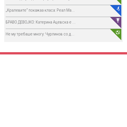
„Кралевите“ покажаа класа: Реал Ма...
БРАВО ДЕВОЈКО: Катерина Ацевска е ...
Не му требаше многу: Чурлинов со д...