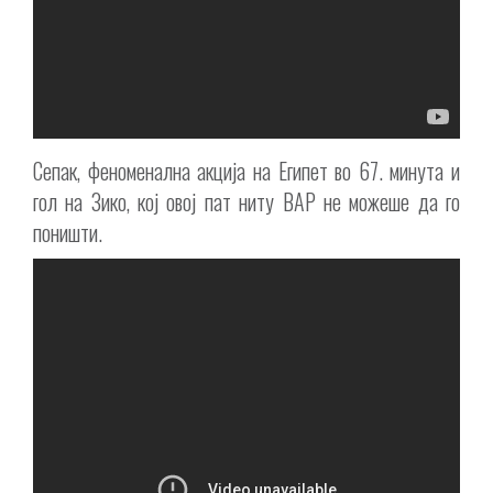
Сепак, феноменална акција на Египет во 67. минута и
гол на Зико, кој овој пат ниту ВАР не можеше да го
поништи.