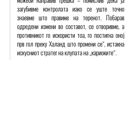
можеби направив грешка – помислив дека ја
загубивме контролата иако се уште точно
знаевме што правиме на теренот. Побарав
одредени измени во составот, се отворивме, а
противникот го искористи тоа, го постигна оној
прв гол преку Халанд што промени се“, истакна
искусниот стратег на клупата на „кариоките“.