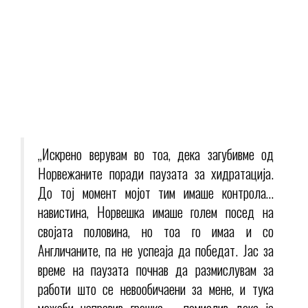
„Искрено верувам во тоа, дека загубивме од
Норвежаните поради паузата за хидратација.
До тој момент мојот тим имаше контрола…
навистина, Норвешка имаше голем посед на
својата половина, но тоа го имаа и со
Англичаните, па не успеаја да победат. Јас за
време на паузата почнав да размислувам за
работи што се невообичаени за мене, и тука