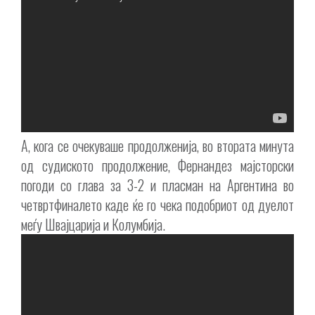
А, кога се очекуваше продолженија, во втората минута
од судиското продолжение, Фернандез мајсторски
погоди со глава за 3-2 и пласман на Аргентина во
четвртфиналето каде ќе го чека подобриот од дуелот
меѓу Швајцарија и Колумбија.