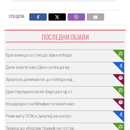
СПОДЕЛИ:
ПОСЛЕДНИ ОБЈАВИ
Брегалница со стил до прва победа ...
Дали знаете како Деко успеа да му ...
Хрватска доминантно до победа над ...
Един Нурединоски ќе биде дел од ст...
Кошаркарот на Мемфис починал како ...
Реми меѓу ПСЖ и Јунајтед на контро...
Тиквеш до убедлив триумф на гостув...