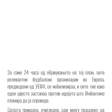
За само 24 часа од објавувањето на тој план, сите
релевантни фудбалски организации во Европа,
предводени од УЕФА, се мобилизираа, и сите тие како
еден цврсто застанаа против идејата што Инфантино
планира да ја спроведе.
Целата приказна, очигледно, оди многу подалеку од