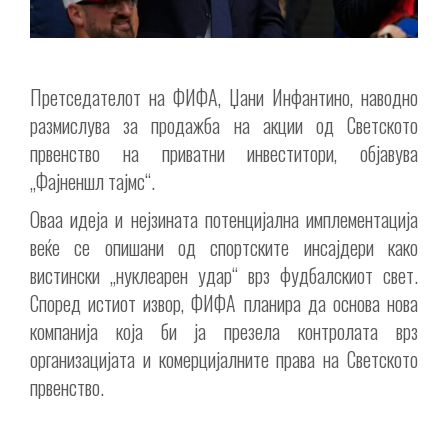
Претседателот на ФИФА, Џани Инфантино, наводно
размислува за продажба на акции од Светското
првенство на приватни инвеститори, објавува
„Фајненшл тајмс“.
Оваа идеја и нејзината потенцијална имплементација
веќе се опишани од спортските инсајдери како
вистински „нуклеарен удар“ врз фудбалскиот свет.
Според истиот извор, ФИФА планира да основа нова
компанија која би ја презела контролата врз
организацијата и комерцијалните права на Светското
првенство.