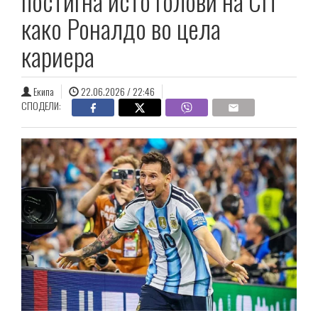
постигна исто голови на СП
како Роналдо во цела
кариера
Екипа
22.06.2026 / 22:46
СПОДЕЛИ: