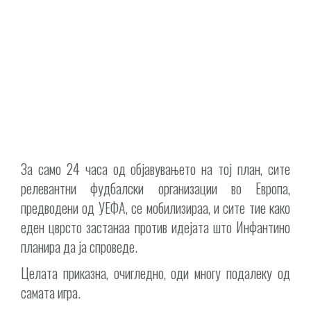
За само 24 часа од објавувањето на тој план, сите
релевантни фудбалски организации во Европа,
предводени од УЕФА, се мобилизираа, и сите тие како
еден цврсто застанаа против идејата што Инфантино
планира да ја спроведе.
Целата приказна, очигледно, оди многу подалеку од
самата игра.