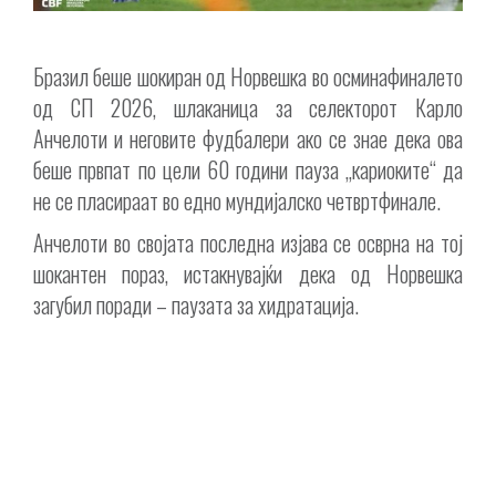
Бразил беше шокиран од Норвешка во осминафиналето
од СП 2026, шлаканица за селекторот Карло
Анчелоти и неговите фудбалери ако се знае дека ова
беше првпат по цели 60 години пауза „кариоките“ да
не се пласираат во едно мундијалско четвртфинале.
Анчелоти во својата последна изјава се осврна на тој
шокантен пораз, истакнувајќи дека од Норвешка
загубил поради – паузата за хидратација.