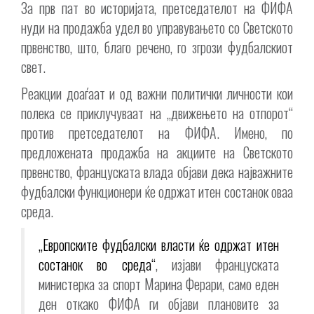
За прв пат во историјата, претседателот на ФИФА
нуди на продажба удел во управувањето со Светското
првенство, што, благо речено, го згрози фудбалскиот
свет.
Реакции доаѓаат и од важни политички личности кои
полека се приклучуваат на „движењето на отпорот“
против претседателот на ФИФА. Имено, по
предложената продажба на акциите на Светското
првенство, француската влада објави дека најважните
фудбалски функционери ќе одржат итен состанок оваа
среда.
„Европските фудбалски власти ќе одржат итен
состанок во среда“
, изјави француската
министерка за спорт Марина Ферари, само еден
ден откако ФИФА ги објави плановите за