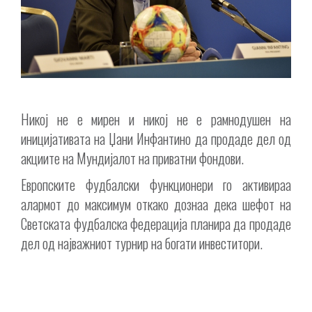
Никој не е мирен и никој не е рамнодушен на
иницијативата на Џани Инфантино да продаде дел од
акциите на Мундијалот на приватни фондови.
Европските фудбалски функционери го активираа
алармот до максимум откако дознаа дека шефот на
Светската фудбалска федерација планира да продаде
дел од најважниот турнир на богати инвеститори.