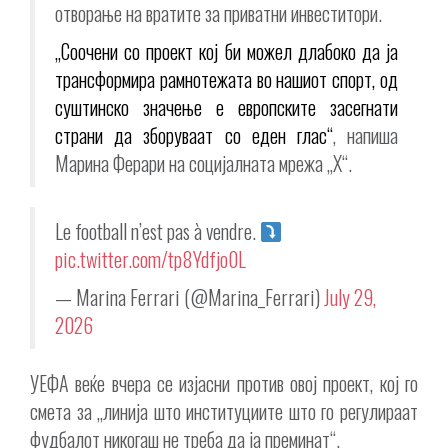
отворање на вратите за приватни инвеститори.
„Соочени со проект кој би можел длабоко да ја
трансформира рамнотежата во нашиот спорт, од
суштинско значење е европските засегнати
страни да зборуваат со еден глас“
, напиша
Марина Ферари на социјалната мрежа „X“.
Le football n’est pas à vendre.
pic.twitter.com/tp8Ydfjo0L
— Marina Ferrari (@Marina_Ferrari)
July 29,
2026
УЕФА веќе вчера се изјасни против овој проект, кој го
смета за „линија што институциите што го регулираат
фудбалот никогаш не треба да ја преминат“.