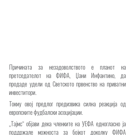
Причината за незадоволството е планот на
претседателот на ФИФА, Џани Инфантино, да
продаде удели од Светското првенство на приватни
инвеститори.
Токму овој предлог предизвика силна реакција од
европските фудбалски асоцијации.
„Тајмс“ објави дека членките на УЕФА едногласно ја
поддржале можноста за бојкот доколку ФИФА