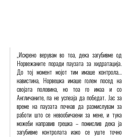
„Искрено верувам во тоа, дека загубивме од
Норвежаните поради паузата за хидратација.
До тој момент мојот тим имаше контрола…
навистина, Норвешка имаше голем посед на
својата половина, но тоа го имаа и со
Англичаните, па не успеаја да победат. Јас за
време на паузата почнав да размислувам за
работи што се невообичаени за мене, и тука
можеби направив грешка – помислив дека ја
загубивме контролата иако се уште точно