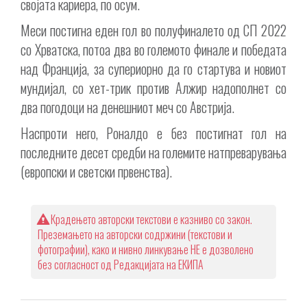
својата кариера, по осум.
Меси постигна еден гол во полуфиналето од СП 2022
со Хрватска, потоа два во големото финале и победата
над Франција, за супериорно да го стартува и новиот
мундијал, со хет-трик против Алжир надополнет со
два погодоци на денешниот меч со Австрија.
Наспроти него, Роналдо е без постигнат гол на
последните десет средби на големите натпреварувања
(европски и светски првенства).
Крадењето авторски текстови е казниво со закон.
Преземањето на авторски содржини (текстови и
фотографии), како и нивно линкување НЕ е дозволено
без согласност од Редакцијата на ЕКИПА