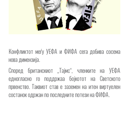
Конфликтот меѓу УЕФА и ФИФА сега добива сосема
нова димензија.
Според британскиот „Тајмс“, членките на УЕФА
едногласно го поддржаа бојкотот на Светското
првенство. Таквиот став е заземен на итен виртуелен
состанок одржан по последните потези на ФИФА.