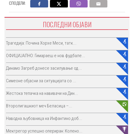
СПОДЕЛИ:
ПОСЛЕДНИ ОБЈАВИ
Трагедија: Почина Хорхе Меси, татк...
ОФИЦИЈАЛНО: Гимараеш е нов фудбале...
Динамо Загреб донесе засилување од...
Симеоне објасни за ситуацијата со ...
Жестока тепачка на навивачи на Дин...
Второлигашкиот меч Беласица –...
Наводна љубовница на Инфантино доб...
Мекгрегор успешно опериран: Колено...