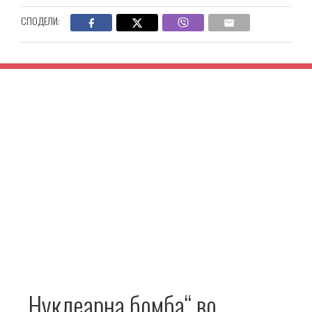
СПОДЕЛИ:
„Нуклеарна бомба“ во