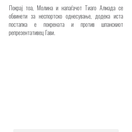
Покрај тоа, Молина и напаѓачот Тиаго Алмада се
обвинети за неспортско однесување, додека иста
постапка е покрената и против шпанскиот
репрезентативец Гави.