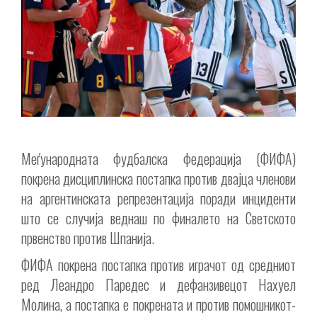
Меѓународната фудбалска федерација (ФИФА)
покрена дисциплинска постапка против двајца членови
на аргентинската репрезентација поради инциденти
што се случија веднаш по финалето на Светското
првенство против Шпанија.
ФИФА покрена постапка против играчот од средниот
ред Леандро Паредес и дефанзивецот Нахуел
Молина, а постапка е покрената и против помошникот-