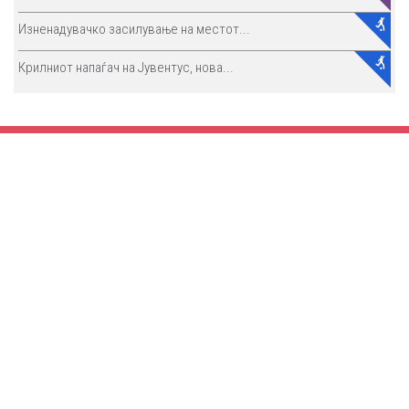
Изненадувачко засилување на местот...
Крилниот напаѓач на Јувентус, нова...