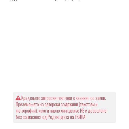
Крадењето авторски текстови е казниво со закон.
Преземањето на авторски содржини (текстови и
фотографии), како и нивно линкување НЕ е дозволено
без согласност од Редакцијата на ЕКИПА