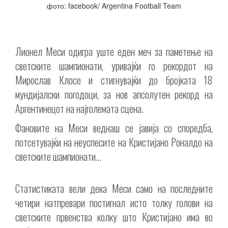
фото: facebook/ Argentina Football Team
Лионел Меси одигра уште еден меч за паметење на
светските шампионати, уривајќи го рекордот на
Мирослав Клосе и стигнувајќи до бројката 18
мундијалски погодоци, за нов апсолутен рекорд на
Аргентинецот на најголемата сцена.
Фановите на Меси веднаш се јавија со споредба,
потсетувајќи на неуспесите на Кристијано Роналдо на
светските шампионати…
Статистиката вели дека Меси само на последните
четири натпревари постигнал исто толку голови на
светските првенства колку што Кристијано има во