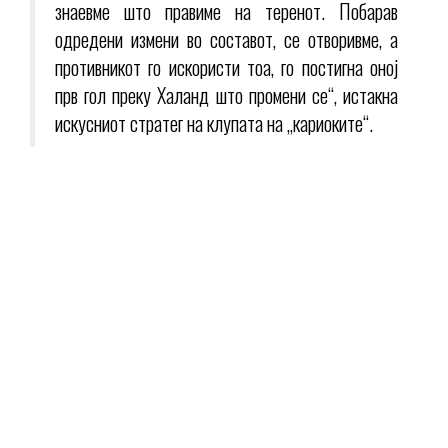
знаевме што правиме на теренот. Побарав
одредени измени во составот, се отворивме, а
противникот го искористи тоа, го постигна оној
прв гол преку Халанд што промени се“, истакна
искусниот стратег на клупата на „кариоките“.