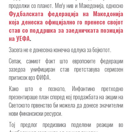
продолжи со планот. Меѓу нив и Македонија, односно
Фудбалската федерација на Македонија
која денеска официјално го пренесе својот
став со поддршка за заедничката позиција
на УЕФА
.
Засега не е донесена конечна одлука за бојкотот.
Сепак, самиот факт што европските федерации
зазедоа унифициран став претставува сериозен
притисок врз ФИФА.
Како што е познато, Инфантино претходно
презентираше план според кој продажбата на акции на
Светското првенство би можела да донесе значителни
нови финансиски ресурси.
Тој предлог предизвика поделени реакции во