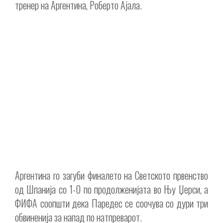
тренер на Аргентина, Роберто Ајала.
Аргентина го загуби финалето на Светското првенство
од Шпанија со 1-0 по продолженијата во Њу Џерси, а
ФИФА соопшти дека Паредес се соочува со дури три
обвиненија за напад по натпреварот.