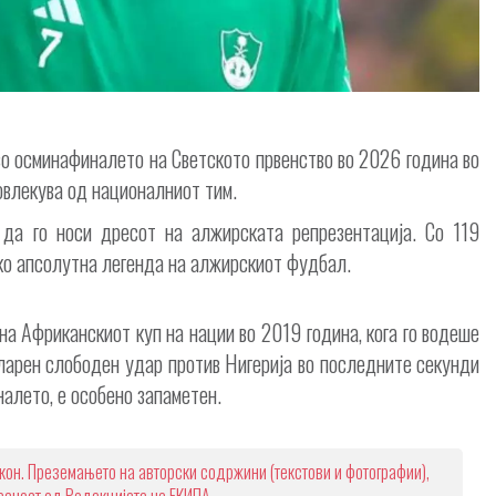
во осминафиналето на Светското првенство во 2026 година во
повлекува од националниот тим.
 да го носи дресот на алжирската репрезентација. Со 119
ако апсолутна легенда на алжирскиот фудбал.
на Африканскиот куп на нации во 2019 година, кога го водеше
уларен слободен удар против Нигерија во последните секунди
налето, е особено запаметен.
кон. Преземањето на авторски содржини (текстови и фотографии),
ласност од Редакцијата на ЕКИПА