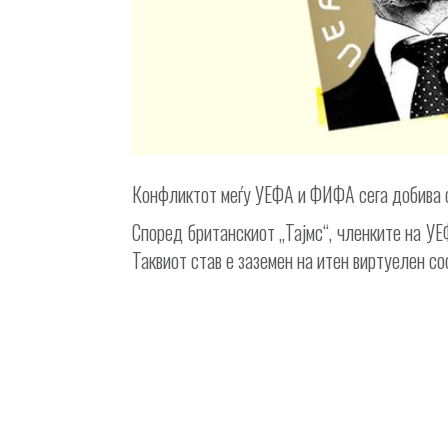
Конфликтот меѓу УЕФА и ФИФА сега добива с
Според британскиот „Тајмс“, членките на УЕ
Таквиот став е заземен на итен виртуелен 