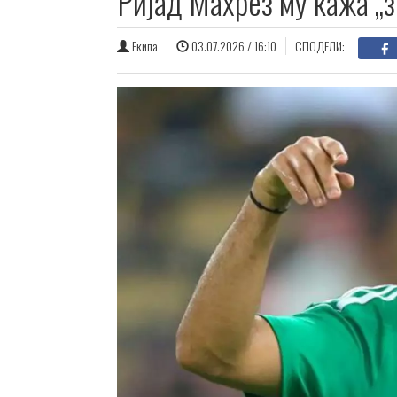
Ријад Махрез му кажа „
Екипа
03.07.2026 / 16:10
СПОДЕЛИ: