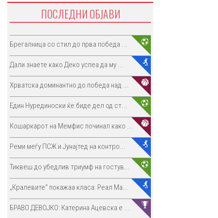
ПОСЛЕДНИ ОБЈАВИ
Брегалница со стил до прва победа ...
Дали знаете како Деко успеа да му ...
Хрватска доминантно до победа над ...
Един Нурединоски ќе биде дел од ст...
Кошаркарот на Мемфис починал како ...
Реми меѓу ПСЖ и Јунајтед на контро...
Тиквеш до убедлив триумф на гостув...
„Кралевите“ покажаа класа: Реал Ма...
БРАВО ДЕВОЈКО: Катерина Ацевска е ...