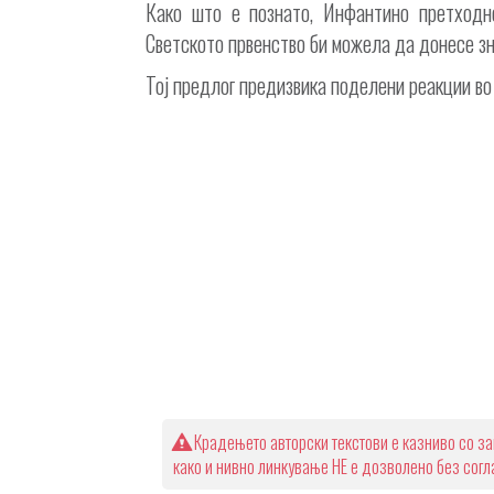
Како што е познато, Инфантино претходн
Светското првенство би можела да донесе з
Тој предлог предизвика поделени реакции во
Крадењето авторски текстови е казниво со за
како и нивно линкување НЕ е дозволено без сог