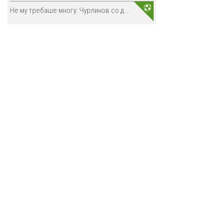
Не му требаше многу: Чурлинов со д...