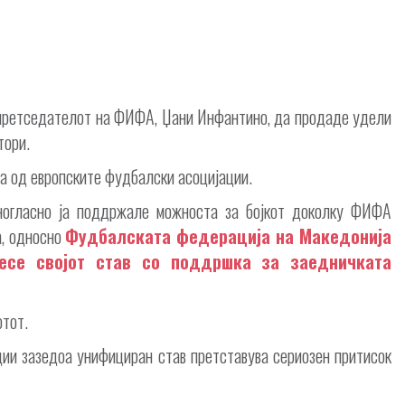
 претседателот на ФИФА, Џани Инфантино, да продаде удели
тори.
ја од европските фудбалски асоцијации.
дногласно ја поддржале можноста за бојкот доколку ФИФА
а, односно
Фудбалската федерација на Македонија
несе својот став со поддршка за заедничката
отот.
ции зазедоа унифициран став претставува сериозен притисок