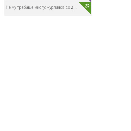
Не му требаше многу: Чурлинов со д...