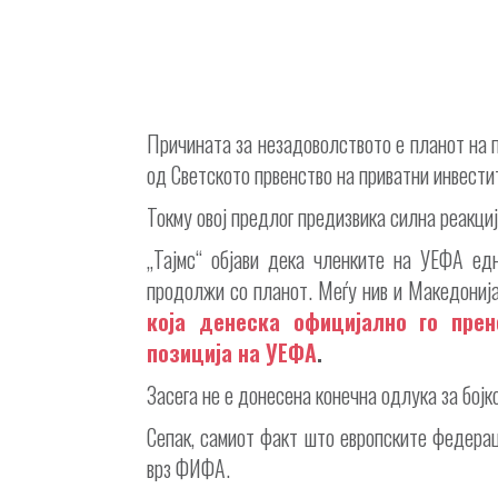
Причината за незадоволството е планот на
од Светското првенство на приватни инвести
Токму овој предлог предизвика силна реакци
„Тајмс“ објави дека членките на УЕФА е
продолжи со планот. Меѓу нив и Македониј
која денеска официјално го пре
позиција на УЕФА
.
Засега не е донесена конечна одлука за бојк
Сепак, самиот факт што европските федера
врз ФИФА.