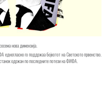
осема нова димензија.
ФА едногласно го поддржаа бојкотот на Светското првенство.
состанок одржан по последните потези на ФИФА.