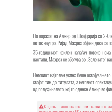
По поразот на Алжир од Швајцарија со 2-0 
петок наутро, Ријад Махрез објави дека се 
35-годишниот крилен напаѓач повеќе нема
настапи, Махрез се збогува со „Зелените“ к
Неговиот најголем успех беше освојувањето 
својот тим до титулата, а неговиот спектак
од полуфиналето, кој го однесе Алжир во фи
Крадењето авторски текстови е казниво со за
како и нивно линкување НЕ е дозволено без сог