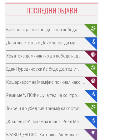
ПОСЛЕДНИ ОБЈАВИ
Брегалница со стил до прва победа ...
Дали знаете како Деко успеа да му ...
Хрватска доминантно до победа над ...
Един Нурединоски ќе биде дел од ст...
Кошаркарот на Мемфис починал како ...
Реми меѓу ПСЖ и Јунајтед на контро...
Тиквеш до убедлив триумф на гостув...
„Кралевите“ покажаа класа: Реал Ма...
БРАВО ДЕВОЈКО: Катерина Ацевска е ...