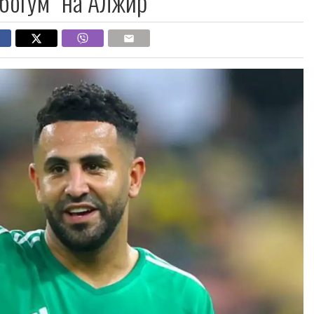
збогум“ на Алжир