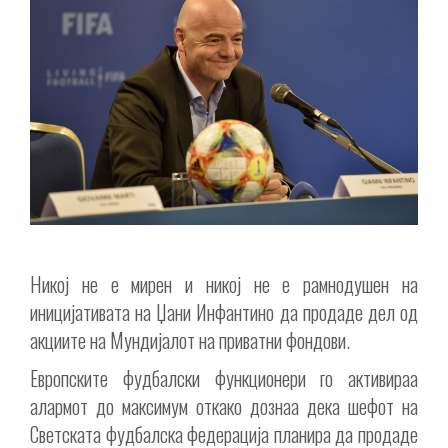
Никој не е мирен и никој не е рамнодушен на
иницијативата на Џани Инфантино да продаде дел од
акциите на Мундијалот на приватни фондови.
Европските фудбалски функционери го активираа
алармот до максимум откако дознаа дека шефот на
Светската фудбалска федерација планира да продаде