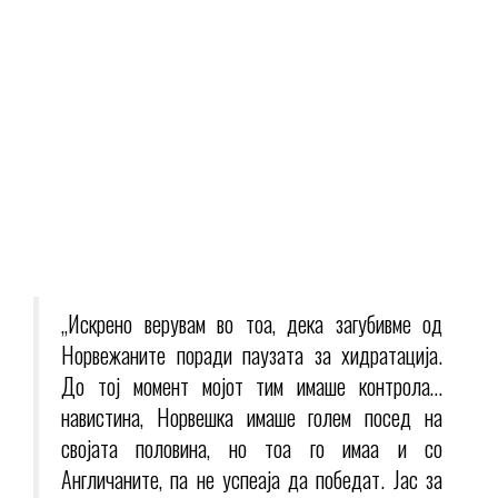
„Искрено верувам во тоа, дека загубивме од
Норвежаните поради паузата за хидратација.
До тој момент мојот тим имаше контрола…
навистина, Норвешка имаше голем посед на
својата половина, но тоа го имаа и со
Англичаните, па не успеаја да победат. Јас за