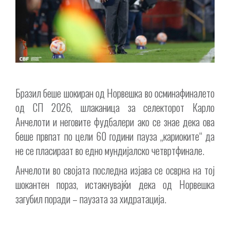
Бразил беше шокиран од Норвешка во осминафиналето
од СП 2026, шлаканица за селекторот Карло
Анчелоти и неговите фудбалери ако се знае дека ова
беше првпат по цели 60 години пауза „кариоките“ да
не се пласираат во едно мундијалско четвртфинале.
Анчелоти во својата последна изјава се осврна на тој
шокантен пораз, истакнувајќи дека од Норвешка
загубил поради – паузата за хидратација.