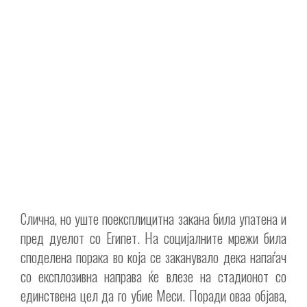
Слична, но уште поексплицитна закана била упатена и
пред дуелот со Египет. На социјалните мрежи била
споделена порака во која се заканувало дека напаѓач
со експлозивна направа ќе влезе на стадионот со
единствена цел да го убие Меси. Поради оваа објава,