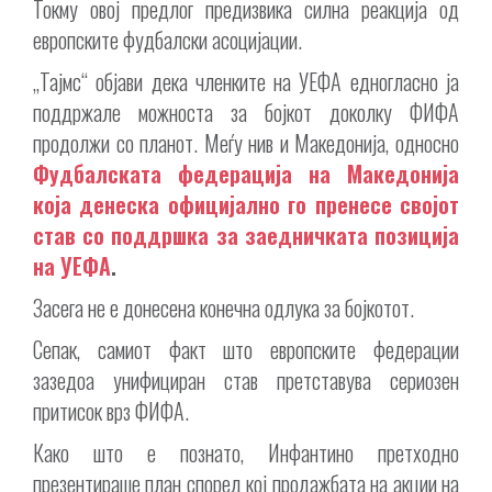
Токму овој предлог предизвика силна реакција од
европските фудбалски асоцијации.
„Тајмс“ објави дека членките на УЕФА едногласно ја
поддржале можноста за бојкот доколку ФИФА
продолжи со планот. Меѓу нив и Македонија, односно
Фудбалската федерација на Македонија
која денеска официјално го пренесе својот
став со поддршка за заедничката позиција
на УЕФА
.
Засега не е донесена конечна одлука за бојкотот.
Сепак, самиот факт што европските федерации
зазедоа унифициран став претставува сериозен
притисок врз ФИФА.
Како што е познато, Инфантино претходно
презентираше план според кој продажбата на акции на