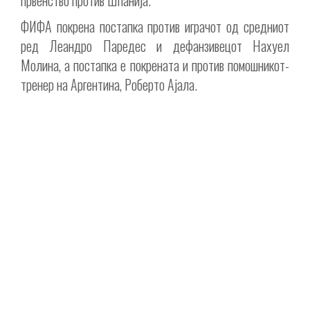
првенство против Шпанија.
ФИФА покрена постапка против играчот од средниот
ред Леандро Паредес и дефанзивецот Нахуел
Молина, а постапка е покрената и против помошникот-
тренер на Аргентина, Роберто Ајала.