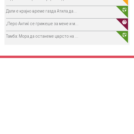
Дали е крајно време газда Атила да...
„Перо Антиќ се грижеше за мене и м...
Тамба: Мора да останеме цврсто на ...