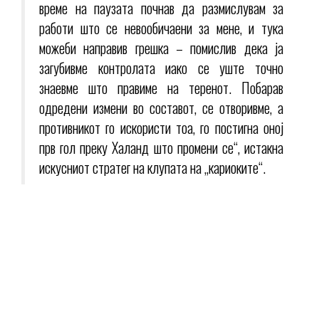
време на паузата почнав да размислувам за
работи што се невообичаени за мене, и тука
можеби направив грешка – помислив дека ја
загубивме контролата иако се уште точно
знаевме што правиме на теренот. Побарав
одредени измени во составот, се отворивме, а
противникот го искористи тоа, го постигна оној
прв гол преку Халанд што промени се“, истакна
искусниот стратег на клупата на „кариоките“.