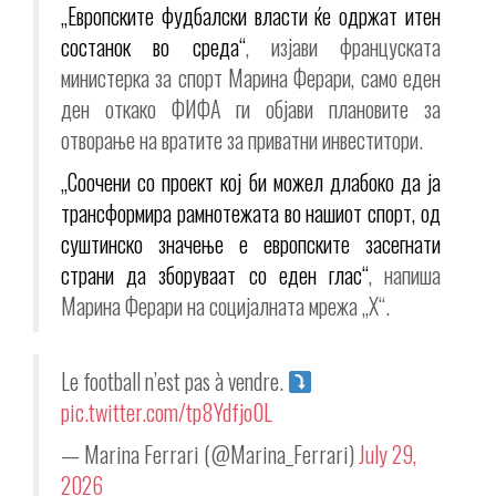
„Европските фудбалски власти ќе одржат итен
состанок во среда“
, изјави француската
министерка за спорт Марина Ферари, само еден
ден откако ФИФА ги објави плановите за
отворање на вратите за приватни инвеститори.
„Соочени со проект кој би можел длабоко да ја
трансформира рамнотежата во нашиот спорт, од
суштинско значење е европските засегнати
страни да зборуваат со еден глас“
, напиша
Марина Ферари на социјалната мрежа „X“.
Le football n’est pas à vendre.
pic.twitter.com/tp8Ydfjo0L
— Marina Ferrari (@Marina_Ferrari)
July 29,
2026