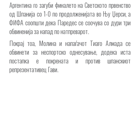
Аргентина го загуби финалето на Светското првенство
од Шпанија со 1-0 по продолженијата во Њу Џерси, а
ФИФА соопшти дека Паредес се соочува со дури три
обвиненија за напад по натпреварот.
Покрај тоа, Молина и напаѓачот Тиаго Алмада се
обвинети за неспортско однесување, додека иста
постапка е покрената и против шпанскиот
репрезентативец Гави.