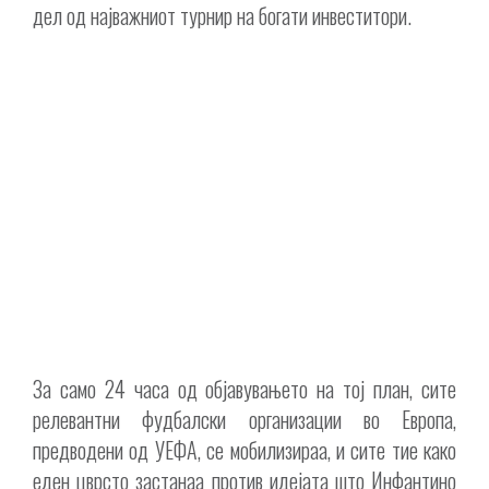
дел од најважниот турнир на богати инвеститори.
За само 24 часа од објавувањето на тој план, сите
релевантни фудбалски организации во Европа,
предводени од УЕФА, се мобилизираа, и сите тие како
еден цврсто застанаа против идејата што Инфантино