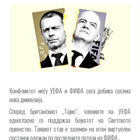
Конфликтот меѓу УЕФА и ФИФА сега добива сосема
нова димензија.
Според британскиот „Тајмс“, членките на УЕФА
едногласно го поддржаа бојкотот на Светското
првенство. Таквиот став е заземен на итен виртуелен
состанок одржан по последните потези на ФИФА.