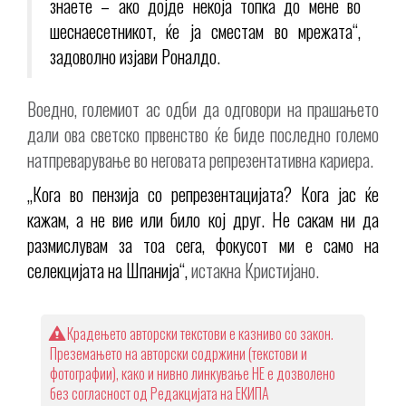
знаете – ако дојде некоја топка до мене во
шеснаесетникот, ќе ја сместам во мрежата“,
задоволно изјави Роналдо.
Воедно, големиот ас одби да одговори на прашањето
дали ова светско првенство ќе биде последно големо
натпреварување во неговата репрезентативна кариера.
„Кога во пензија со репрезентацијата? Кога јас ќе
кажам, а не вие или било кој друг. Не сакам ни да
размислувам за тоа сега, фокусот ми е само на
селекцијата на Шпанија“,
истакна Кристијано.
Крадењето авторски текстови е казниво со закон.
Преземањето на авторски содржини (текстови и
фотографии), како и нивно линкување НЕ е дозволено
без согласност од Редакцијата на ЕКИПА