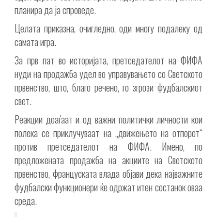
планира да ја спроведе.
Целата приказна, очигледно, оди многу подалеку од
самата игра.
За прв пат во историјата, претседателот на ФИФА
нуди на продажба удел во управувањето со Светското
првенство, што, благо речено, го згрози фудбалскиот
свет.
Реакции доаѓаат и од важни политички личности кои
полека се приклучуваат на „движењето на отпорот“
против претседателот на ФИФА. Имено, по
предложената продажба на акциите на Светското
првенство, француската влада објави дека најважните
фудбалски функционери ќе одржат итен состанок оваа
среда.