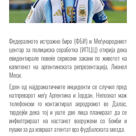
Федералното истражно биро (ФБИ) и Меѓународниот
центар за полициска соработка (ИПЦЦ) открија дека
евидентирале повеќе сериозни закани по животот на
капитенот на аргентинската репрезентација, Лионел
Меси.
Еден од најдраматичните инциденти се случил пред
натпреварот меѓу Аргентина и Јордан. Непознат маж
телефонски го контактирал аеродромот во Далас,
тврдејќи дека тој и уште две лица планираат да се
инфилтрираат на настанот вооружени со бомби и
пушки за да извршат атентат врз фудбалската ѕвезда.