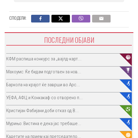
СПОДЕЛИ:
ПОСЛЕДНИ ОБЈАВИ
КФМ распиша конкурс за „вајлд-карт...
Махоумс: Ќе бидам подготвен за нов...
Баркола на крајот ќе заврши во Арс...
УЕФА, АФЦ и Конкакаф со отворено п...
Кристијан Фабијани доби отказ од В...
Мурињо: Вистина е дека јас требаше...
Кадетите на прием кај претседатело...