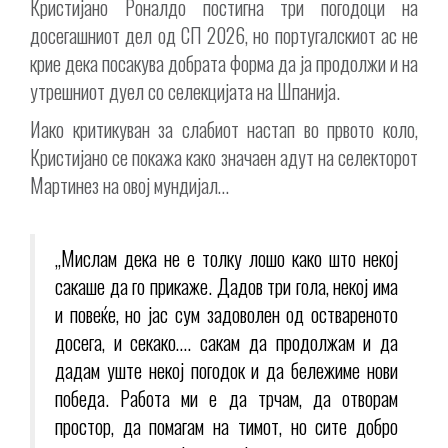
Кристијано Роналдо постигна три погодоци на
досегашниот дел од СП 2026, но португалскиот ас не
крие дека посакува добрата форма да ја продолжи и на
утрешниот дуел со селекцијата на Шпанија.
Иако критикуван за слабиот настап во првото коло,
Кристијано се покажа како значаен адут на селекторот
Мартинез на овој мундијал…
„Мислам дека не е толку лошо како што некој
сакаше да го прикаже. Дадов три гола, некој има
и повеќе, но јас сум задоволен од оствареното
досега, и секако…. сакам да продолжам и да
дадам уште некој погодок и да бележиме нови
победа. Работа ми е да трчам, да отворам
простор, да помагам на тимот, но сите добро