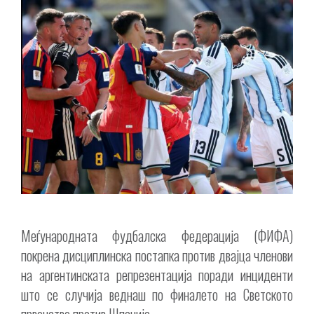
Меѓународната фудбалска федерација (ФИФА)
покрена дисциплинска постапка против двајца членови
на аргентинската репрезентација поради инциденти
што се случија веднаш по финалето на Светското