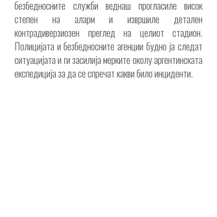
безбедносните служби веднаш прогласиле висок
степен на аларм и извршиле детален
контрадиверзиозен преглед на целиот стадион.
Полицијата и безбедносните агенции будно ја следат
ситуацијата и ги засилија мерките околу аргентинската
експедиција за да се спречат какви било инциденти.