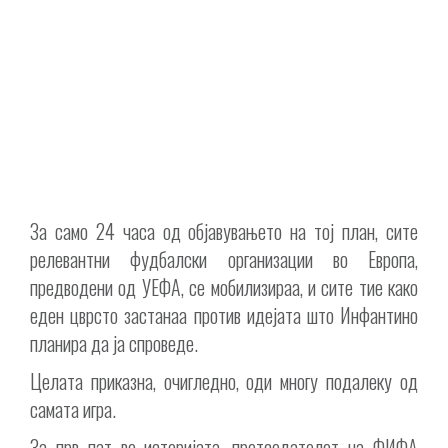
За само 24 часа од објавувањето на тој план, сите
релевантни фудбалски организации во Европа,
предводени од УЕФА, се мобилизираа, и сите тие како
еден цврсто застанаа против идејата што Инфантино
планира да ја спроведе.
Целата приказна, очигледно, оди многу подалеку од
самата игра.
За прв пат во историјата, претседателот на ФИФА