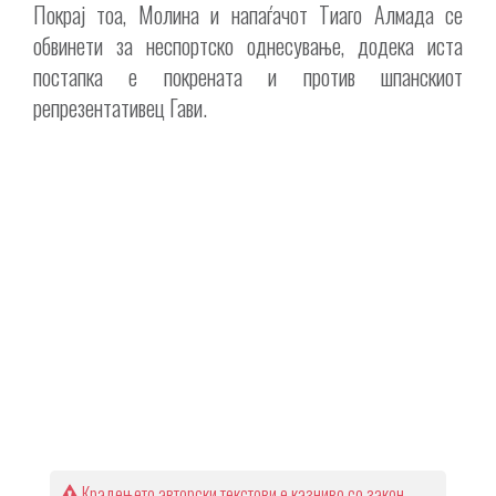
Покрај тоа, Молина и напаѓачот Тиаго Алмада се
обвинети за неспортско однесување, додека иста
постапка е покрената и против шпанскиот
репрезентативец Гави.
Крадењето авторски текстови е казниво со закон.