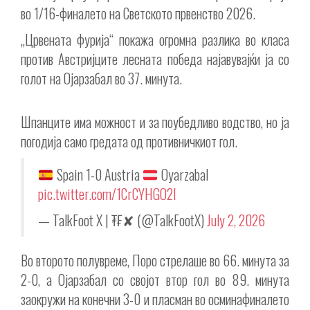
во 1/16-финалето на Светското првенство 2026.
„Црвената фурија“ покажа огромна разлика во класа
против Австријците лесната победа најавувајќи ја со
голот на Ојарзабал во 37. минута.
Шпанците има можност и за поубедливо водство, но ја
погодија само гредата од противничкиот гол.
Spain 1-0 Austria
Oyarzabal
pic.twitter.com/1CrCYHGO2I
— TalkFoot X | ₮₣✘ (@TalkFootX)
July 2, 2026
Во второто полувреме, Поро стрелаше во 66. минута за
2-0, а Ојарзабал со својот втор гол во 89. минута
заокружи на конечни 3-0 и пласман во осминафиналето