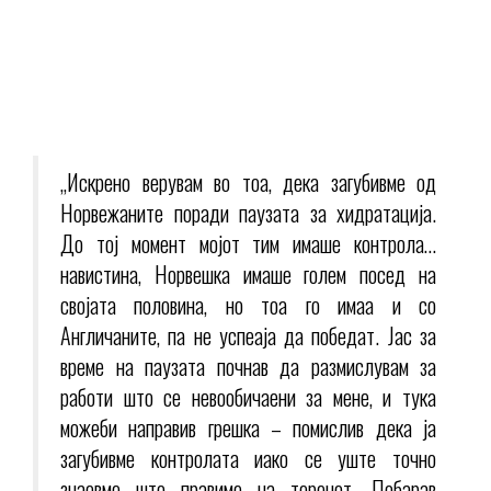
„Искрено верувам во тоа, дека загубивме од
Норвежаните поради паузата за хидратација.
До тој момент мојот тим имаше контрола…
навистина, Норвешка имаше голем посед на
својата половина, но тоа го имаа и со
Англичаните, па не успеаја да победат. Јас за
време на паузата почнав да размислувам за
работи што се невообичаени за мене, и тука
можеби направив грешка – помислив дека ја
загубивме контролата иако се уште точно
знаевме што правиме на теренот. Побарав