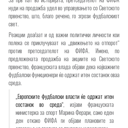
нуди на продажба удел во управувањето со Светското
првенство, што, благо речено, го згрози фудбалскиот
свет.
Реакции доаѓаат и од важни политички личности кои
полека се приклучуваат на „движењето на отпорот“
против претседателот на ФИФА. Имено, по
предложената продажба на акциите на Светското
првенство, француската влада објави дека најважните
фудбалски функционери ќе одржат итен состанок оваа
среда.
„Европските фудбалски власти ќе одржат итен
состанок во среда“
, изјави француската
министерка за спорт Марина Ферари, само еден
ден откако ФИФА ги објави плановите за