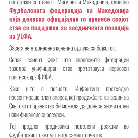
продолжи со планот. Меѓу нив и Македонија, односно
Фудбалската федерација на Македонија
која денеска официјално го пренесе својот
став со поддршка за заедничката позиција
на УЕФА
.
Засега не е донесена конечна одлука за бојкотот.
Сепак, самиот факт што европските федерации
зазедоа унифициран став претставува сериозен
притисок врз ФИФА.
Како што е познато, Инфантино претходно
презентираше план според кој продажбата на акции на
Светското првенство би можела да донесе значителни
нови финансиски ресурси.
Тој предлог предизвика поделени реакции во
фудбалскиот свет уште од самиот почеток.