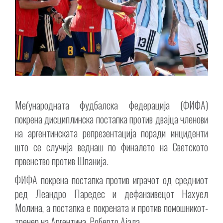
Меѓународната фудбалска федерација (ФИФА)
покрена дисциплинска постапка против двајца членови
на аргентинската репрезентација поради инциденти
што се случија веднаш по финалето на Светското
првенство против Шпанија.
ФИФА покрена постапка против играчот од средниот
ред Леандро Паредес и дефанзивецот Нахуел
Молина, а постапка е покрената и против помошникот-
тренер на Аргентина, Роберто Ајала.