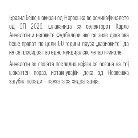
Бразил беше шокиран од Норвешка во осминафиналето
од СП 2026, шлаканица за селекторот Карло
Анчелоти и неговите фудбалери ако се знае дека ова
беше првпат по цели 60 години пауза „кариоките“ да
не се пласираат во едно мундијалско четвртфинале.
Анчелоти во својата последна изјава се осврна на тој
шокантен пораз, истакнувајќи дека од Норвешка
загубил поради – паузата за хидратација.