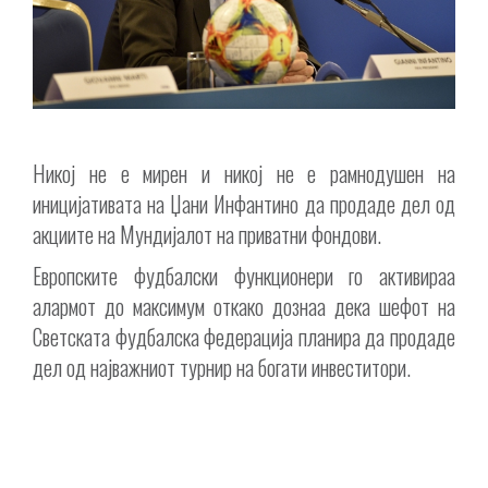
Никој не е мирен и никој не е рамнодушен на
иницијативата на Џани Инфантино да продаде дел од
акциите на Мундијалот на приватни фондови.
Европските фудбалски функционери го активираа
алармот до максимум откако дознаа дека шефот на
Светската фудбалска федерација планира да продаде
дел од најважниот турнир на богати инвеститори.