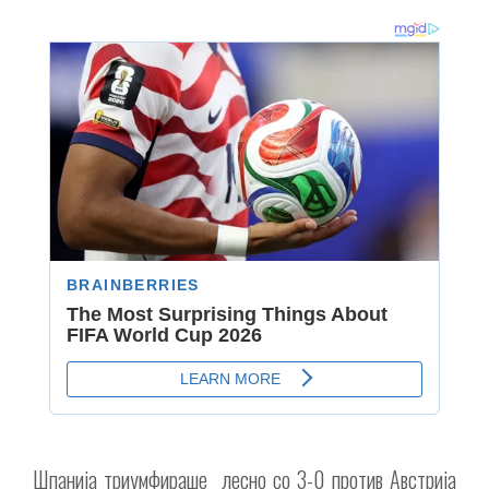
Шпанија триумфираше лесно со 3-0 против Австрија