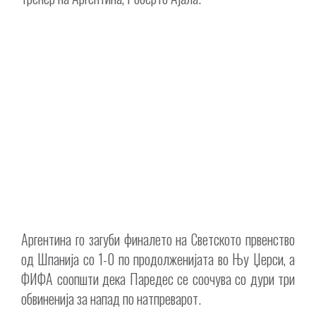
Аргентина го загуби финалето на Светското првенство
од Шпанија со 1-0 по продолженијата во Њу Џерси, а
ФИФА соопшти дека Паредес се соочува со дури три
обвиненија за напад по натпреварот.