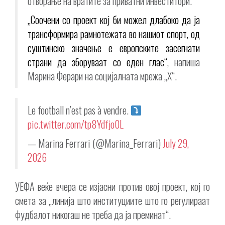
отворање на вратите за приватни инвеститори.
„Соочени со проект кој би можел длабоко да ја
трансформира рамнотежата во нашиот спорт, од
суштинско значење е европските засегнати
страни да зборуваат со еден глас“
, напиша
Марина Ферари на социјалната мрежа „X“.
Le football n’est pas à vendre.
pic.twitter.com/tp8Ydfjo0L
— Marina Ferrari (@Marina_Ferrari)
July 29,
2026
УЕФА веќе вчера се изјасни против овој проект, кој го
смета за „линија што институциите што го регулираат
фудбалот никогаш не треба да ја преминат“.