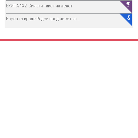
ЕКИПА 1Х2: Сингл и тикет на денот
Барса го краде Родри пред носот на...