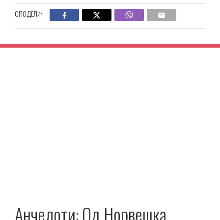
СПОДЕЛИ:
Анчелоти: Од Норвешка