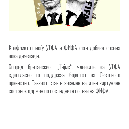
Конфликтот меѓу УЕФА и ФИФА сега добива сосема
нова димензија.
Според британскиот „Тајмс“, членките на УЕФА
едногласно го поддржаа бојкотот на Светското
првенство. Таквиот став е заземен на итен виртуелен
состанок одржан по последните потези на ФИФА.