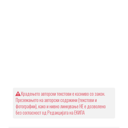
Крадењето авторски текстови е казниво со закон.
Преземањето на авторски содржини (текстови и
фотографии), како и нивно линкување НЕ е дозволено
без согласност од Редакцијата на ЕКИПА