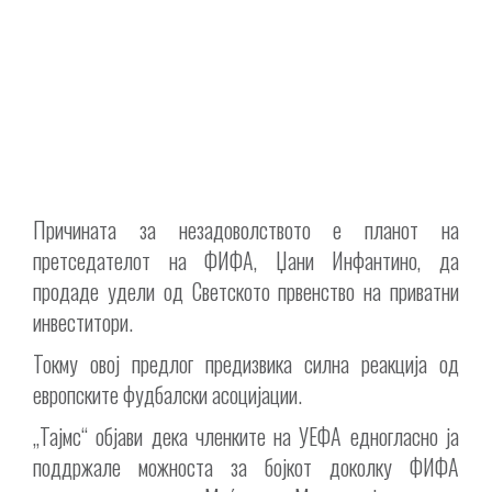
Причината за незадоволството е планот на
претседателот на ФИФА, Џани Инфантино, да
продаде удели од Светското првенство на приватни
инвеститори.
Токму овој предлог предизвика силна реакција од
европските фудбалски асоцијации.
„Тајмс“ објави дека членките на УЕФА едногласно ја
поддржале можноста за бојкот доколку ФИФА