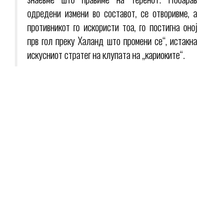
одредени измени во составот, се отворивме, а
противникот го искористи тоа, го постигна оној
прв гол преку Халанд што промени се“, истакна
искусниот стратег на клупата на „кариоките“.