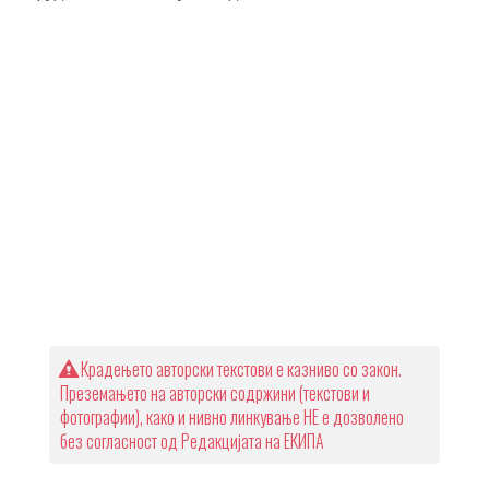
Крадењето авторски текстови е казниво со закон.
Преземањето на авторски содржини (текстови и
фотографии), како и нивно линкување НЕ е дозволено
без согласност од Редакцијата на ЕКИПА