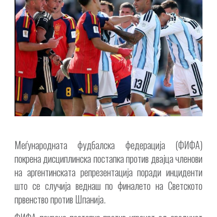
Меѓународната фудбалска федерација (ФИФА)
покрена дисциплинска постапка против двајца членови
на аргентинската репрезентација поради инциденти
што се случија веднаш по финалето на Светското
првенство против Шпанија.