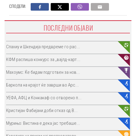
СПОДЕЛИ:
ПОСЛЕДНИ ОБЈАВИ
Спахиу и Шкендија предвреме го рас...
КФМ распиша конкурс за „вајлд-карт...
Махоумс: Ќе бидам подготвен за нов...
Баркола на крајот ќе заврши во Арс...
УЕФА, АФЦ и Конкакаф со отворено п...
Кристијан Фабијани доби отказ од В...
Мурињо: Вистина е дека јас требаше...
Кадетите на прием кај претседатело...