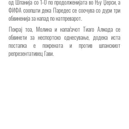
од Шпанија со 1-0 по продолженијата во Њу Џерси, а
ФИФА соопшти дека Паредес се соочува со дури три
обвиненија за напад по натпреварот.
Покрај тоа, Молина и напаѓачот Тиаго Алмада се
обвинети за неспортско однесување, додека иста
постапка е покрената и против шпанскиот
репрезентативец Гави.