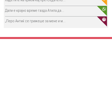
Дали е крајно време газда Атила да...
„Перо Антиќ се грижеше за мене и м...