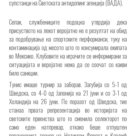
супстанци на Светската антидопинг агенција (ВАДА).
Сепак, службениците подоцна утврдија дека
присуството на лекот веројатно не е резултат на обид
за подобрување на спортските перформанси, туку на
контаминација од месото што го консумирала екипата
во Мексико. Клубовите на играчите се информирани за
ситуацијата и веројатно нема да се соочат со какви
било санкции.
Тунис имаше турнир за заборав. Загубија со 5-1 од
Шведска, со 4-0 од Јапонија на 21 јуни и со 3-1 од
Холандија на 26 јуни. По поразот од Шведска, тие
станаа првата репрезентација во историјата на
светските првенства што го сменила селекторот по
само еден натпревар, откако беше отпуштен
поранешниот тренер на Нотингем Форест и Кардиф