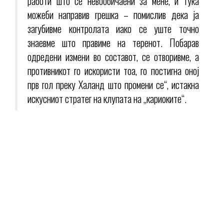
работи што се невообичаени за мене, и тука
можеби направив грешка – помислив дека ја
загубивме контролата иако се уште точно
знаевме што правиме на теренот. Побарав
одредени измени во составот, се отворивме, а
противникот го искористи тоа, го постигна оној
прв гол преку Халанд што промени се“, истакна
искусниот стратег на клупата на „кариоките“.