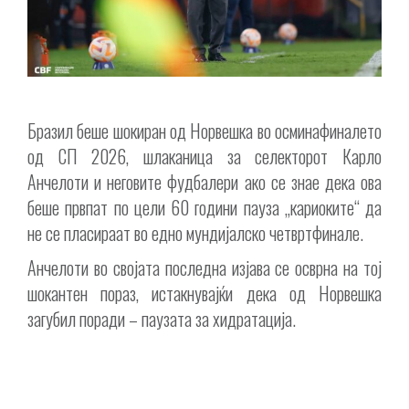
Бразил беше шокиран од Норвешка во осминафиналето
од СП 2026, шлаканица за селекторот Карло
Анчелоти и неговите фудбалери ако се знае дека ова
беше првпат по цели 60 години пауза „кариоките“ да
не се пласираат во едно мундијалско четвртфинале.
Анчелоти во својата последна изјава се осврна на тој
шокантен пораз, истакнувајќи дека од Норвешка
загубил поради – паузата за хидратација.