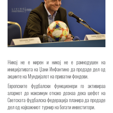
Никој не е мирен и никој не е рамнодушен на
иницијативата на Џани Инфантино да продаде дел од
акциите на Мундијалот на приватни фондови.
Европските фудбалски функционери го активираа
алармот до максимум откако дознаа дека шефот на
Светската фудбалска федерација планира да продаде
дел од најважниот турнир на богати инвеститори.