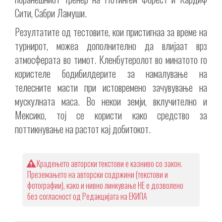
Сити, Сабри Ламуши.
Резултатите од тестовите, кои пристигнаа за време на
турнирот, можеа дополнително да влијаат врз
атмосферата во тимот. Кленбутеролот во минатото го
користеле бодибилдерите за намалување на
телесните масти при истовремено зачувување на
мускулната маса. Во некои земји, вклучително и
Мексико, тој се користи како средство за
поттикнување на растот кај добитокот.
Крадењето авторски текстови е казниво со закон.
Преземањето на авторски содржини (текстови и
фотографии), како и нивно линкување НЕ е дозволено
без согласност од Редакцијата на ЕКИПА