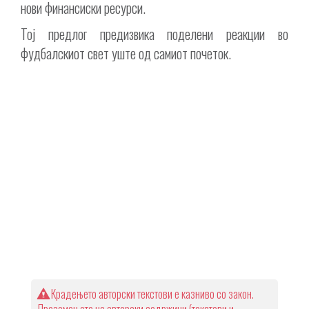
нови финансиски ресурси.
Тој предлог предизвика поделени реакции во
фудбалскиот свет уште од самиот почеток.
Крадењето авторски текстови е казниво со закон.
Преземањето на авторски содржини (текстови и