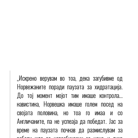
„Искрено верувам во тоа, дека загубивме од
Норвежаните поради паузата за хидратација.
До тој момент мојот тим имаше контрола…
навистина, Норвешка имаше голем посед на
својата половина, но тоа го имаа и со
Англичаните, па не успеаја да победат. Јас за
време на паузата почнав да размислувам за