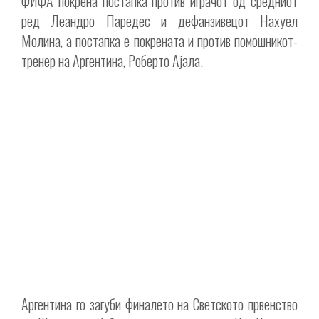
ФИФА покрена постапка против играчот од средниот
ред Леандро Паредес и дефанзивецот Нахуел
Молина, а постапка е покрената и против помошникот-
тренер на Аргентина, Роберто Ајала.
Аргентина го загуби финалето на Светското првенство