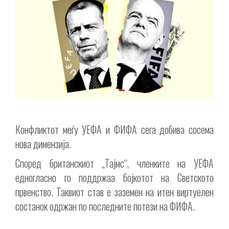
Конфликтот меѓу УЕФА и ФИФА сега добива сосема
нова димензија.
Според британскиот „Тајмс“, членките на УЕФА
едногласно го поддржаа бојкотот на Светското
првенство. Таквиот став е заземен на итен виртуелен
состанок одржан по последните потези на ФИФА.