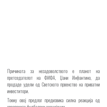
Причината за незадоволството е планот на
претседателот на ФИФА, Џани Инфантино, да
продаде удели од Светското првенство на приватни
инвеститори.
Токму овој предлог предизвика силна реакција од
европските фудбалски асоцијации.