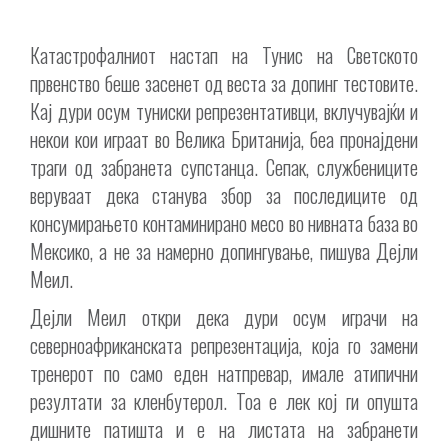
Катастрофалниот настап на Тунис на Светското
првенство беше засенет од веста за допинг тестовите.
Кај дури осум туниски репрезентативци, вклучувајќи и
некои кои играат во Велика Британија, беа пронајдени
траги од забранета супстанца. Сепак, службениците
веруваат дека станува збор за последиците од
консумирањето контаминирано месо во нивната база во
Мексико, а не за намерно допингување, пишува Дејли
Меил.
Дејли Меил откри дека дури осум играчи на
северноафриканската репрезентација, која го замени
тренерот по само еден натпревар, имале атипични
резултати за кленбутерол. Тоа е лек кој ги опушта
дишните патишта и е на листата на забранети