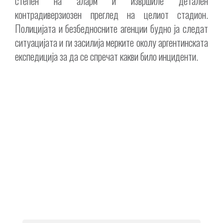
степен на аларм и извршиле детален
контрадиверзиозен преглед на целиот стадион.
Полицијата и безбедносните агенции будно ја следат
ситуацијата и ги засилија мерките околу аргентинската
експедиција за да се спречат какви било инциденти.