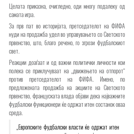
Целата приказна, очигледно, оди многу подалеку од
самата игра.
За прв пат во историјата, претседателот на ФИФА
нуди на продажба удел во управувањето со Светското
првенство, што, благо речено, го згрози фудбалскиот
свет.
Реакции доаѓаат и од важни политички личности кои
полека се приклучуваат на „движењето на отпорот“
против претседателот на ФИФА. Имено, по
предложената продажба на акциите на Светското
првенство, француската влада објави дека најважните
фудбалски функционери ќе одржат итен состанок оваа
среда.
„Европските фудбалски власти ќе одржат итен