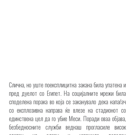
Слична, но уште поексплицитна закана била упатена и
пред дуелот со Египет. На социјалните мрежи била
споделена порака во која се заканувало дека напаѓач
со експлозивна направа ќе влезе на стадионот со
единствена цел да го убие Меси. Поради оваа објава,
безбедносните служби веднаш прогласиле висок