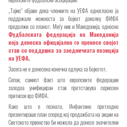
„Тајмс“ објави дека членките на УЕФА едногласно ја
поддржале можноста за бојкот доколку ФИФА
продолжи со планот. Меѓу нив и Македонија, односно
Фудбалската федерација на Македонија
која денеска официјално го пренесе својот
став со поддршка за заедничката позиција
на УЕФА
.
Засега не е донесена конечна одлука за бојкотот.
Сепак, самиот факт што европските федерации
зазедоа унифициран став претставува сериозен
притисок врз ФИФА.
Како што е познато, Инфантино претходно
презентираше план според кој продажбата на акции на
Светското првенство би можела да донесе значителни