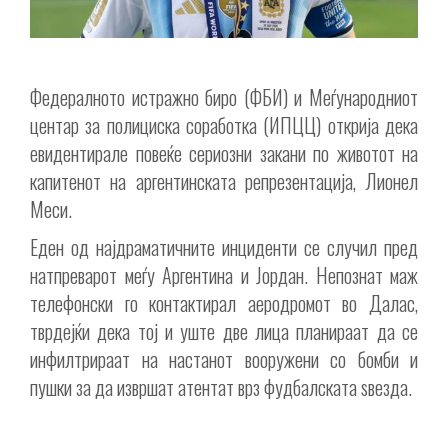
Федералното истражно биро (ФБИ) и Меѓународниот
центар за полициска соработка (ИПЦЦ) открија дека
евидентирале повеќе сериозни закани по животот на
капитенот на аргентинската репрезентација, Лионел
Меси.
Еден од најдраматичните инциденти се случил пред
натпреварот меѓу Аргентина и Јордан. Непознат маж
телефонски го контактирал аеродромот во Далас,
тврдејќи дека тој и уште две лица планираат да се
инфилтрираат на настанот вооружени со бомби и
пушки за да извршат атентат врз фудбалската ѕвезда.