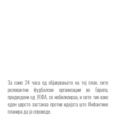
За само 24 часа од објавувањето на тој план, сите
релевантни фудбалски организации во Европа,
предводени од УЕФА, се мобилизираа, и сите тие како
еден цврсто застанаа против идејата што Инфантино
планира да ја спроведе.