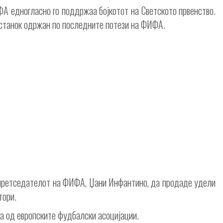
ФА едногласно го поддржаа бојкотот на Светското првенство.
состанок одржан по последните потези на ФИФА.
 претседателот на ФИФА, Џани Инфантино, да продаде удели
тори.
ја од европските фудбалски асоцијации.