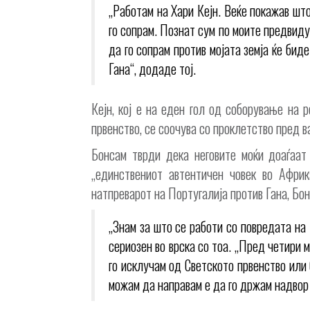
„Работам на Хари Кејн. Веќе покажав шт
го сопрам. Познат сум по моите предвид
да го сопрам против мојата земја ќе биде
Гана“, додаде тој.
Кејн, кој е на еден гол од соборување на 
првенство, се соочува со проклетство пред в
Бонсам тврди дека неговите моќи доаѓаа
„единствениот автентичен човек во Африк
натпреварот на Португалија против Гана, Бон
„Знам за што се работи со повредата на 
сериозен во врска со тоа. „Пред четири 
го исклучам од Светското првенство или 
можам да направам е да го држам надвор 