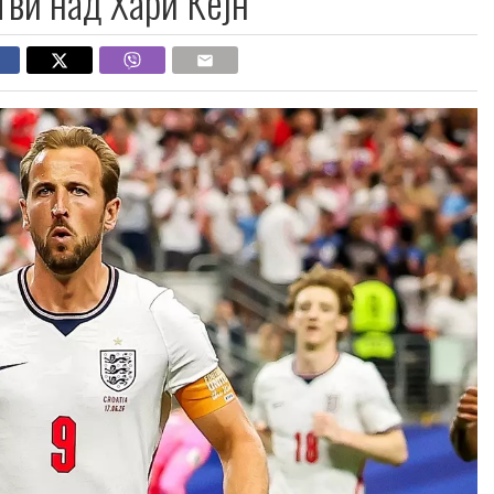
тви над Хари Кејн