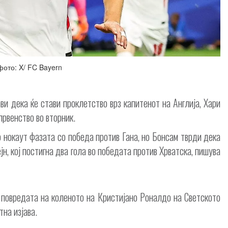
фото: X/ FC Bayern
и дека ќе стави проклетство врз капитенот на Англија, Хари
првенство во вторник.
о нокаут фазата со победа против Гана, но Бонсам тврди дека
ејн, кој постигна два гола во победата против Хрватска, пишува
а повредата на коленото на Кристијано Роналдо на Светското
тна изјава.