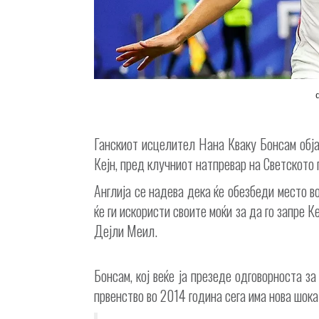
Ганскиот исцелител Нана Кваку Бонсам објав
Кејн, пред клучниот натпревар на Светското 
Англија се надева дека ќе обезбеди место в
ќе ги искористи своите моќи за да го запре К
Дејли Меил.
Бонсам, кој веќе ја презеде одговорноста з
првенство во 2014 година сега има нова шока