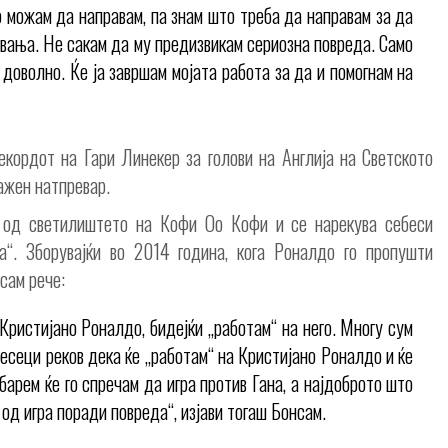
о можам да направам, па знам што треба да направам за да
увања. Не сакам да му предизвикам сериозна повреда. Само
 доволно. Ќе ја завршам мојата работа за да и помогнам на
рекордот на Гари Линекер за голови на Англија на Светското
ажен натпревар.
т од светилиштето на Кофи Оо Кофи и се нарекува себеси
а“. Зборувајќи во 2014 година, кога Роналдо го пропушти
сам рече:
Кристијано Роналдо, бидејќи „работам“ на него. Многу сум
месеци реков дека ќе „работам“ на Кристијано Роналдо и ќе
барем ќе го спречам да игра против Гана, а најдоброто што
од игра поради повреда“, изјави тогаш Бонсам.