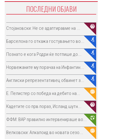
ПОСЛЕДНИ ОБЈАВИ
Стојановски: Не се адаптиравме на ...
Барселона го откажа гостувањето во...
Познато е кога Родри ќе потпише до...
Норвежаните му порачаа на Инфантин...
Англиски репрезентативец обвинет з...
E. Пелистер со победа на дебито на...
Кадетите со прв пораз, Исланд шутн...
ФФМ: ВАР правилно интервенираше во...
Велковски: Алкалоид во новата сезо...