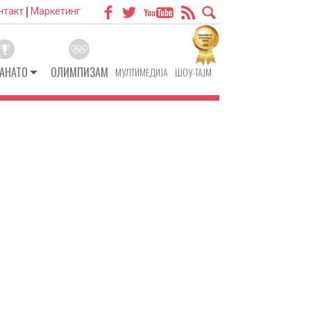
нтакт
Маркетинг
АНАТО
ОЛИМПИЗАМ
МУЛТИМЕДИЈА
ШОУ-ТАЈМ