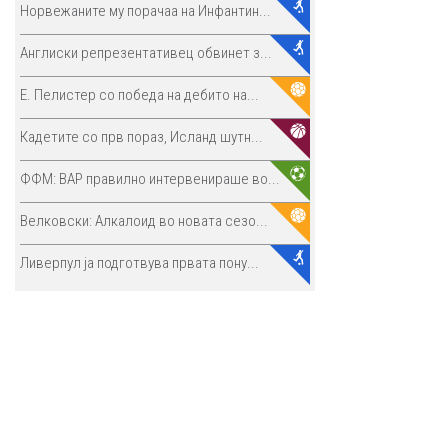
Норвежаните му порачаа на Инфантин...
Англиски репрезентативец обвинет з...
E. Пелистер со победа на дебито на...
Кадетите со прв пораз, Исланд шутн...
ФФМ: ВАР правилно интервенираше во...
Велковски: Алкалоид во новата сезо...
Ливерпул ја подготвува првата пону...