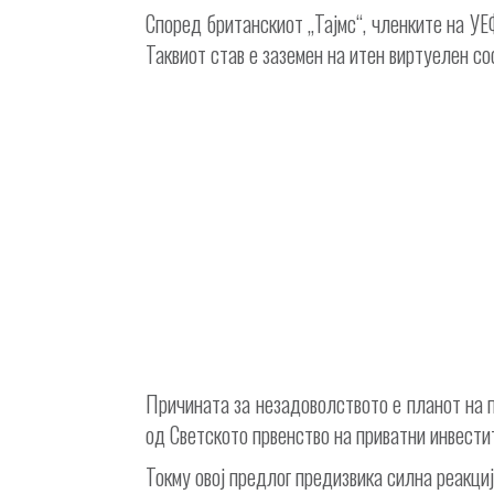
Според британскиот „Тајмс“, членките на УЕ
Таквиот став е заземен на итен виртуелен 
Причината за незадоволството е планот на
од Светското првенство на приватни инвести
Токму овој предлог предизвика силна реакци