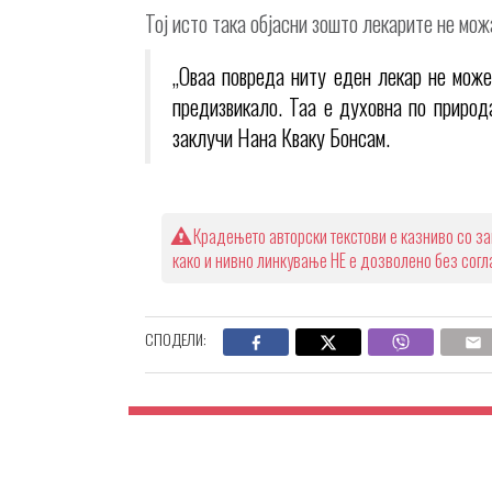
Тој исто така објасни зошто лекарите не мо
„Оваа повреда ниту еден лекар не може
предизвикало. Таа е духовна по природа
заклучи Нана Кваку Бонсам.
Крадењето авторски текстови е казниво со за
како и нивно линкување НЕ е дозволено без сог
СПОДЕЛИ: