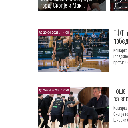
горд, Скопје и Мак...
(ФОТОГ
ТФТ п
29.04.2026 / 14:08
побед
Кошаркар
Градскио
против б
Тоше 
29.04.2026 / 12:29
за во
Кошаркар
Скопје г
Широки б