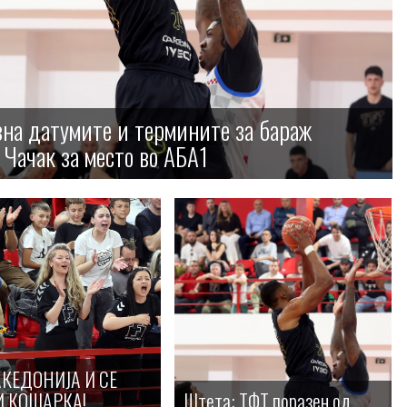
зна датумите и термините за бараж
 Чачак за место во АБА1
КЕДОНИЈА И СЕ
И КОШАРКА!
Штета: ТФТ поразен од