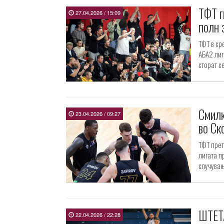
ТФТ г
27.04.2026 / 15:09
полн 
ТФТ в ср
АБА2 лиг
сторат се
Смилк
23.04.2026 / 09:27
во Ск
ТФТ прет
лигата п
случувањ
ШТЕТА
22.04.2026 / 22:28