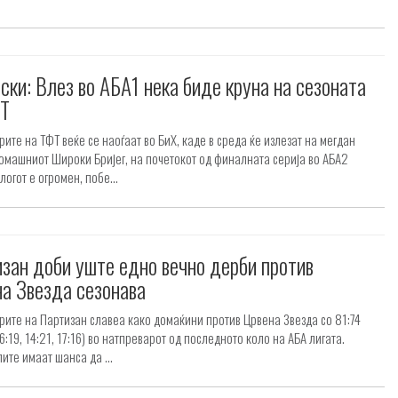
ски: Влез во АБА1 нека биде круна на сезоната
ФТ
ите на ТФТ веќе се наоѓаат во БиХ, каде в среда ќе излезат на мегдан
омашниот Широки Бријег, на почетокот од финалната серија во АБА2
логот е огромен, побе...
зан доби уште едно вечно дерби против
а Звезда сезонава
ите на Партизан славеа како домаќини против Црвена Звезда со 81:74
26:19, 14:21, 17:16) во натпреварот од последното коло на АБА лигата.
ите имаат шанса да ...