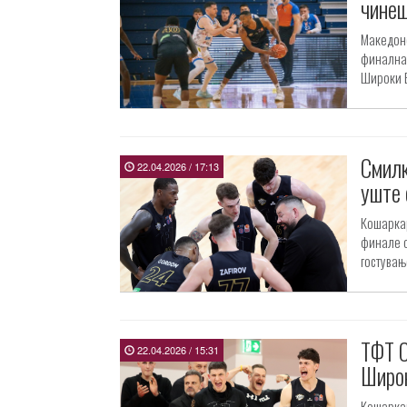
чинеш
Македонс
финалнат
Широки Б
Смилк
22.04.2026 / 17:13
уште 
Кошаркар
финале о
гостувањ
ТФТ С
22.04.2026 / 15:31
Широк
Кошаркар