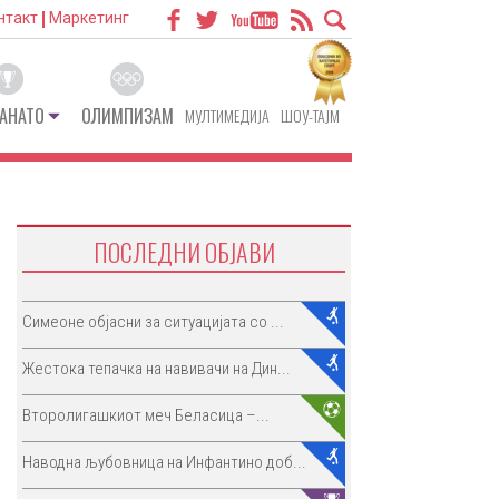
нтакт
Маркетинг
АНАТО
ОЛИМПИЗАМ
МУЛТИМЕДИЈА
ШОУ-ТАЈМ
ПОСЛЕДНИ ОБЈАВИ
Симеоне објасни за ситуацијата со ...
Жестока тепачка на навивачи на Дин...
Второлигашкиот меч Беласица –...
Наводна љубовница на Инфантино доб...