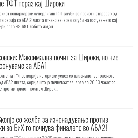
е ТФТ пораз кај Широки
киот кошаркарски суперлигаш ТФТ загуби во првиот натпревар од
а серија во АБА 2 лигата откако вечерва загуби на гостувањето кај
ријег со 88-69 Слабото издан...
овски: Максимална почит за Широки, но ние
сонуваме за АБА1
ите на ТФТ остварија историски успех со пласманот во големото
д АБА2 лигата, серија што ја почнуваат вечерва во 20.30 часот со
е против првиот носител Широк...
копје со желба за изненадување против
и во БиХ го почнува финалето во АБА2!
ите на ТФТ вечерва од 20:30 часот на мегдан против домашниот