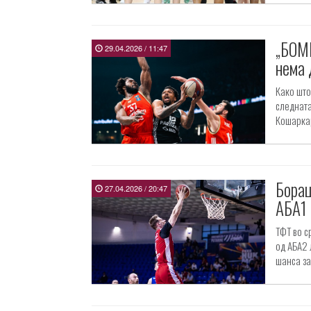
„БОМБ
29.04.2026 / 11:47
нема 
Како што
следната
Кошаркар
Борац
27.04.2026 / 20:47
АБА1
ТФТ во с
од АБА2 
шанса за 