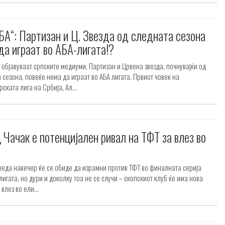
А“: Партизан и Ц. Звезда од следната сезона
да играат во АБА-лигата!?
 објавуваат српските медиуми, Партизан и Црвена звезда, почнувајќи од
 сезона, повеќе нема да играат во АБА лигата. Првиот човек на
ската лига на Србија, Ал...
 Чачак е потенцијален ривал на ТФТ за влез во
реда навечер ќе се обиде да израмни против ТФТ во финалната серија
лигата, но дури и доколку тоа не се случи – скопскиот клуб ќе има нова
влез во ели...