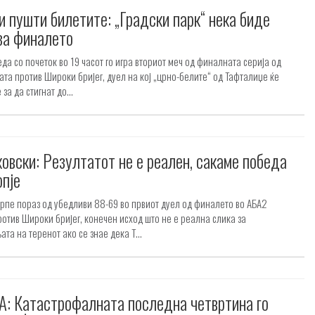
и пушти билетите: „Градски парк“ нека биде
за финалето
еда со почеток во 19 часот го игра вториот меч од финалната серија од
ата против Широки бријег, дуел на кој „црно-белите“ од Тафталиџе ќе
 за да стигнат до...
овски: Резултатот не е реален, сакаме победа
опје
рпе пораз од убедливи 88-69 во првиот дуел од финалето во АБА2
ротив Широки бријег, конечен исход што не е реална слика за
ата на теренот ако се знае дека Т...
: Катастрофалната последна четвртина го