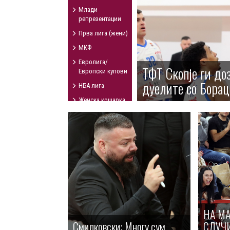
Млади
репрезентации
Прва лига (жени)
МКФ
Евролига/
ТФТ Скопје ги до
Европски купови
дуелите со Борац
НБА лига
Женска кошарка
Куп на
Македонија
НА МА
Смилковски: Многу сум
СЛУЧ