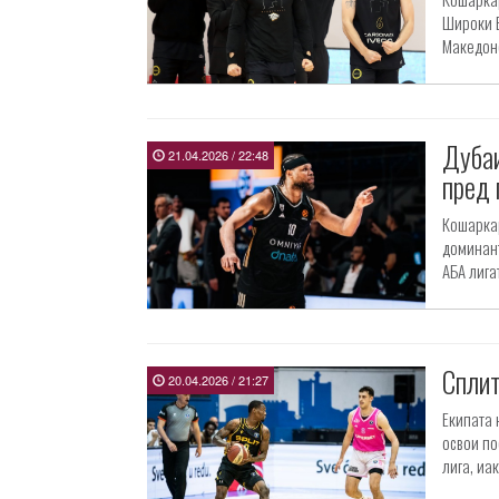
Широки Б
Македонс
Дубаи
21.04.2026 / 22:48
пред 
Кошаркар
доминант
АБА лигат
Сплит
20.04.2026 / 21:27
Екипата 
освои по
лига, иа