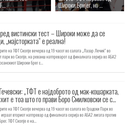
...
Широки Бријег, но ...
ред вистински тест – Широки може да се
и, „мајсторката“ е реална!
ите на ТФТ Скопје вечерва од 19 часот во салата „Лазар Лечиќ“ во
т парк во Скопје, на реванш натпреварот од финалната серија во АБА2
осанскиот Широки брег с...
Гечевски: „ТФТ е најдоброто од мак-кошарката,
схит е тоа што го прави Боро Смилковски се с...
ите на ТФТ Скопје вечерва од 19 часот во салата во Градски Парк во
о играат вториот натпревар од финалната серија во АБА2 лигата против
рег. ТФТ Скопје е на...