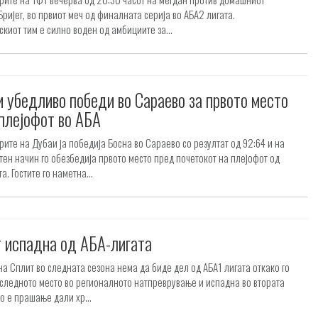
ријег, во првиот меч од финалната серија во АБА2 лигата.
киот тим е силно воден од амбициите за...
 убедливо победи во Сараево за првото место
плејофот во АБА
ите на Дубаи ја победија Босна во Сараево со резултат од 92:64 и на
ен начин го обезбедија првото место пред почетокот на плејофот од
а. Гостите го наметна...
 испадна од АБА-лигата
на Сплит во следната сезона нема да биде дел од АБА1 лигата откако го
следното место во регионалното натпреврување и испадна во втората
ко е прашање дали хр...