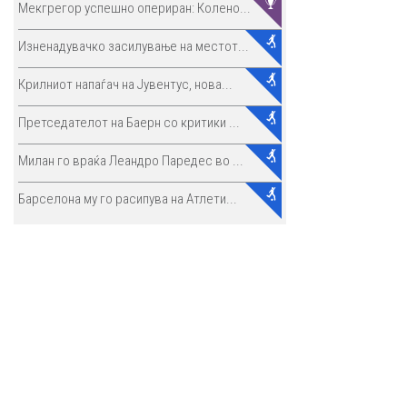
Мекгрегор успешно опериран: Колено...
Изненадувачко засилување на местот...
Крилниот напаѓач на Јувентус, нова...
Претседателот на Баерн со критики ...
Милан го враќа Леандро Паредес во ...
Барселона му го расипува на Атлети...