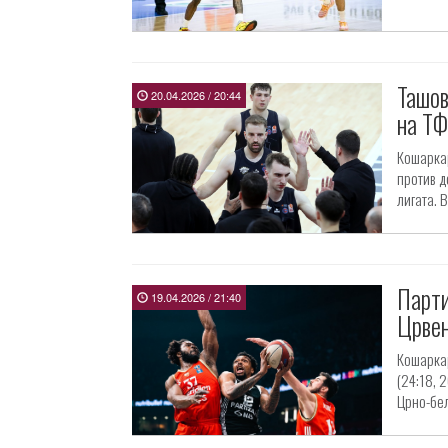
Ташов
20.04.2026 / 20:44
на Т
Кошаркар
против д
лигата. В
Парти
19.04.2026 / 21:40
Црвен
Кошаркар
(24:18, 
Црно-бел