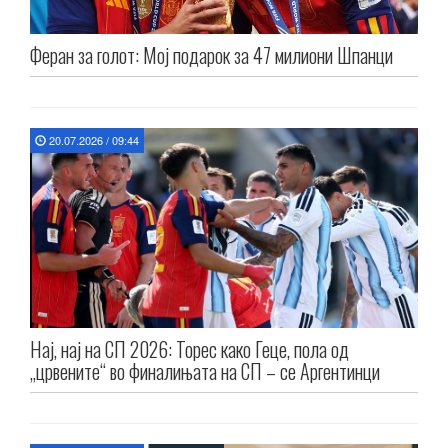
Феран за голот: Мој подарок за 47 милиони Шпанци
20.07.2026 / 09:44
Нај, нај на СП 2026: Торес како Геце, пола од
„црвените“ во финалињата на СП – се Аргентинци