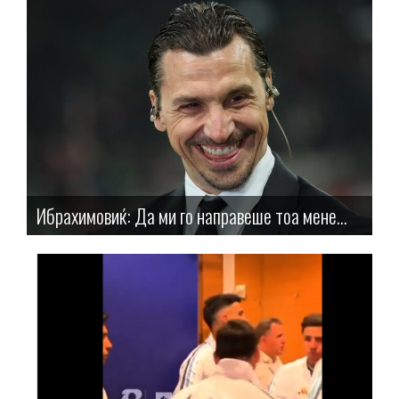
Ибрахимовиќ: Да ми го направеше тоа мене...