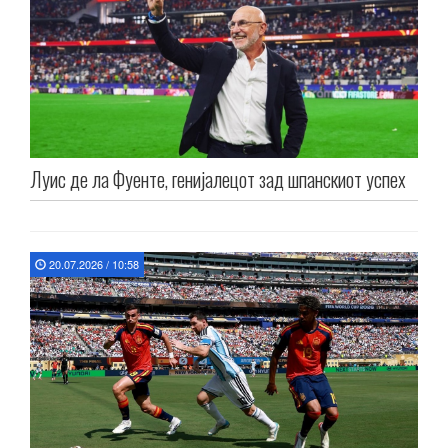
Луис де ла Фуенте, генијалецот зад шпанскиот успех
20.07.2026 / 10:58