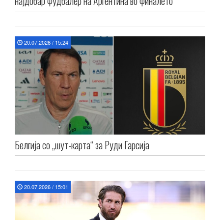
најдобар фудбалер на Аргентина во финалето
20.07.2026 / 15:24
Белгија со „шут-карта“ за Руди Гарсија
20.07.2026 / 15:01