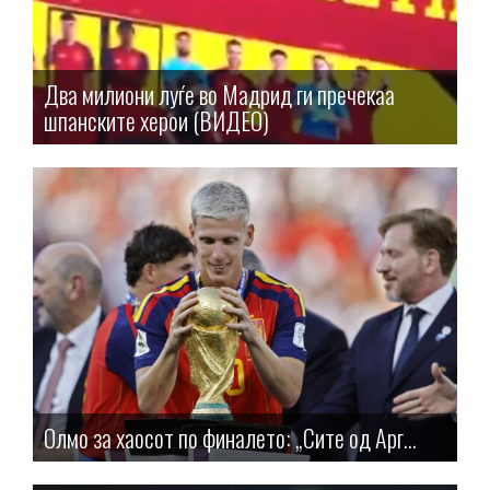
Два милиони луѓе во Мадрид ги пречекаа
шпанските херои (ВИДЕО)
Олмо за хаосот по финалето: „Сите од Арг...