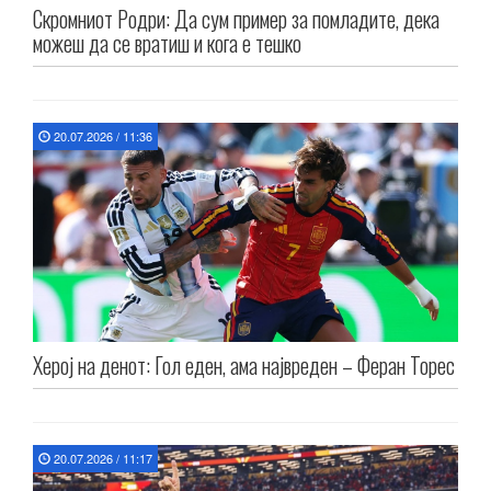
Скромниот Родри: Да сум пример за помладите, дека
можеш да се вратиш и кога е тешко
20.07.2026 / 11:36
Херој на денот: Гол еден, ама највреден – Феран Торес
20.07.2026 / 11:17