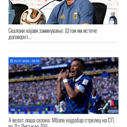
Скалони најави заминување: Штом ми истече
договорот…
20.07.2026 / 09:03
А велат лоша сезона: Мбапе најдобар стрелец на СП,
во Ла Лига и во ЛШ