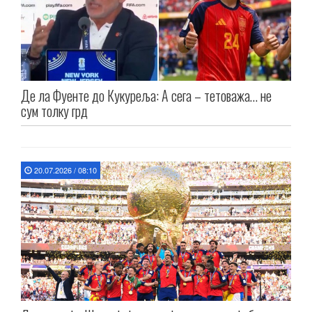
Де ла Фуенте до Кукуреља: А сега – тетоважа… не
сум толку грд
20.07.2026 / 08:10