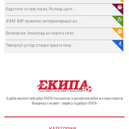
Кадетите со прв пораз, Исланд шутн...
ФФМ: ВАР правилно интервенираше во...
Велковски: Алкалоид во новата сезо...
Ливерпул ја подготвува првата пону...
За добри резултати треба добра ЕКИПА! Ако сакате да ги дознаете сите работи во и околу спортот во
Македонија и во светот – следете ја најдобрата ЕКИПА!
КАТЕГОРИИ