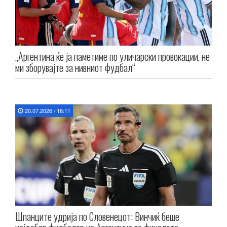
„Аргентина ќе ја паметиме по уличарски провокации, не
ми зборувајте за нивниот фудбал“
20.07.2026 / 16:11
Шпанците удрија по Словенецот: Винчиќ беше