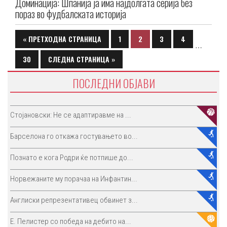
Доминација: Шпанија ја има најдолгата серија без
пораз во фудбалската историја
« ПРЕТХОДНА СТРАНИЦА
1
2
3
4
…
30
СЛЕДНА СТРАНИЦА »
ПОСЛЕДНИ ОБЈАВИ
Стојановски: Не се адаптиравме на ...
Барселона го откажа гостувањето во...
Познато е кога Родри ќе потпише до...
Норвежаните му порачаа на Инфантин...
Англиски репрезентативец обвинет з...
E. Пелистер со победа на дебито на...